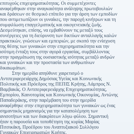
επιτυχούς επιχειρηματικότητας. Οι συμμετέχοντες
αναφέρθηκαν στην αναγκαιότητα ανάληψης πρωτοβουλιών
και δράσεων σε θεσμικό επίπεδο για την άρση των εμποδίων
που αντιμετωπίζουν οι γυναίκες, την παροχή κινήτρων και τη
συμφιλίωση επαγγελματικής και οικογενειακής ζωής.
Δεσμεύτηκαν, επίσης, να εμβαθύνουν τις μεταξύ τους
συνέργειες για τη διεύρυνση των δικτύων ανταλλαγής καλών
πρακτικών, γνώσεων και εμπειριών, με σκοπό την ενίσχυση
της θέσης των γυναικών στην επιχειρηματικότητα και την
ισότιμη ένταξη τους στην αγορά εργασίας, συμβάλλοντας
στην πραγμάτωση της ουσιαστικής ισότητας μεταξύ ανδρών
και γυναικών και την προστασία των ανθρωπίνων
δικαιωμάτων.
Στην ημερίδα απηύθυνε χαιρετισμό ο
Αντιπεριφερειάρχης Δημόσιας Υγείας και Κοινωνικής
Πολιτικής και Πρόεδρος της ΠΕΠΙΣ Κρήτης, Λάμπρος Ν.
Βαμβακάς. Ο Αντιπεριφερειάρχης Επιχειρηματικότητας,
Εμπορίου, Καινοτομίας και Κοινωνικής Οικονομίας, Αντώνης
Παπαδεράκης, στην παρέμβαση του στην ημερίδα
αναφέρθηκε στην επιχειρηματικότητα των γυναικών ως ένας
σημαντικός μηχανισμός για την καταπολέμηση των
ανισοτήτων και των διακρίσεων λόγω φύλου. Σημαντική
ήταν η παρουσία και τοποθέτηση της κυρίας Μαρίας
Πιτσικάκη, Προέδρου του Αναπτυξιακού Συλλόγου
Γυναικών Επιχειρηματιών Κρήτης.