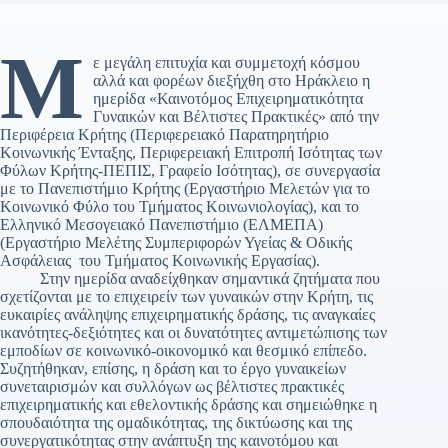
Μ
ε μεγάλη επιτυχία και συμμετοχή κόσμου
αλλά και φορέων διεξήχθη στο Ηράκλειο η
ημερίδα «Καινοτόμος Επιχειρηματικότητα
Γυναικών και Βέλτιστες Πρακτικές» από την
Περιφέρεια Κρήτης (Περιφερειακό Παρατηρητήριο
Κοινωνικής Ένταξης, Περιφερειακή Επιτροπή Ισότητας των
Φύλων Κρήτης-ΠΕΠΙΣ, Γραφείο Ισότητας), σε συνεργασία
με το Πανεπιστήμιο Κρήτης (Εργαστήριο Μελετών για το
Κοινωνικό Φύλο του Τμήματος Κοινωνιολογίας), και το
Ελληνικό Μεσογειακό Πανεπιστήμιο (ΕΛΜΕΠΑ)
(Εργαστήριο Μελέτης Συμπεριφορών Υγείας & Οδικής
Ασφάλειας του Τμήματος Κοινωνικής Εργασίας).
Στην ημερίδα αναδείχθηκαν σημαντικά ζητήματα που
σχετίζονται με το επιχειρείν των γυναικών στην Κρήτη, τις
ευκαιρίες ανάληψης επιχειρηματικής δράσης, τις αναγκαίες
ικανότητες-δεξιότητες και οι δυνατότητες αντιμετώπισης των
εμποδίων σε κοινωνικό-οικονομικό και θεσμικό επίπεδο.
Συζητήθηκαν, επίσης, η δράση και το έργο γυναικείων
συνεταιρισμών και συλλόγων ως βέλτιστες πρακτικές
επιχειρηματικής και εθελοντικής δράσης και σημειώθηκε η
σπουδαιότητα της ομαδικότητας, της δικτύωσης και της
συνεργατικότητας στην ανάπτυξη της καινοτόμου και