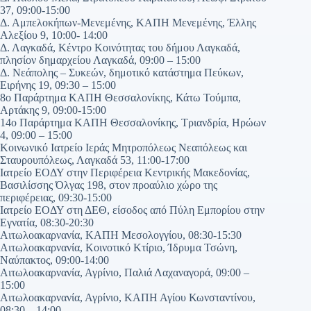
37, 09:00-15:00
Δ. Αμπελοκήπων-Μενεμένης, ΚΑΠΗ Μενεμένης, Έλλης
Αλεξίου 9, 10:00- 14:00
Δ. Λαγκαδά, Κέντρο Κοινότητας του δήμου Λαγκαδά,
πλησίον δημαρχείου Λαγκαδά, 09:00 – 15:00
Δ. Νεάπολης – Συκεών, δημοτικό κατάστημα Πεύκων,
Ειρήνης 19, 09:30 – 15:00
8ο Παράρτημα ΚΑΠΗ Θεσσαλονίκης, Κάτω Τούμπα,
Αρτάκης 9, 09:00-15:00
14ο Παράρτημα ΚΑΠΗ Θεσσαλονίκης, Τριανδρία, Ηρώων
4, 09:00 – 15:00
Κοινωνικό Ιατρείο Ιεράς Μητροπόλεως Νεαπόλεως και
Σταυρουπόλεως, Λαγκαδά 53, 11:00-17:00
Ιατρείο ΕΟΔΥ στην Περιφέρεια Κεντρικής Μακεδονίας,
Βασιλίσσης Όλγας 198, στον προαύλιο χώρο της
περιφέρειας, 09:30-15:00
Ιατρείο ΕΟΔΥ στη ΔΕΘ, είσοδος από Πύλη Εμπορίου στην
Εγνατία, 08:30-20:30
Αιτωλοακαρνανία, ΚΑΠΗ Μεσολογγίου, 08:30-15:30
Αιτωλοακαρνανία, Κοινοτικό Κτίριο, Ίδρυμα Τσώνη,
Ναύπακτος, 09:00-14:00
Αιτωλοακαρνανία, Αγρίνιο, Παλιά Λαχαναγορά, 09:00 –
15:00
Αιτωλοακαρνανία, Αγρίνιο, ΚΑΠΗ Αγίου Κωνσταντίνου,
08:30 – 14:00