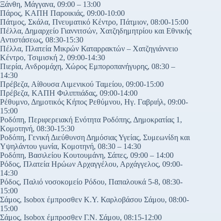
Ξάνθη, Μάγγανα, 09:00 – 13:00
Πάρος, ΚΑΠΗ Παροικιάς, 09:00-10:00
Πάτμος, Σκάλα, Πνευματικό Κέντρο, Πάτμιον, 08:00-15:00
Πέλλα, Δημαρχείο Γιαννιτσών, Χατζηδημητρίου και Εθνικής
Αντιστάσεως, 08:30-15:30
Πέλλα, Πλατεία Μικρών Καταρρακτών – Χατζηγιάννειο
Κέντρο, Τσιμισκή 2, 09:00-14:30
Πιερία, Ανδρομάχη, Χώρος Εμποροπανήγυρης, 08:30 –
14:30
Πρέβεζα, Αίθουσα Λιμενικού Ταμείου, 09:00-15:00
Πρέβεζα, ΚΑΠΗ Φιλιππιάδας, 09:00-14:00
Ρέθυμνο, Δημοτικός Κήπος Ρεθύμνου, Ηγ. Γαβριήλ, 09:00-
15:00
Ροδόπη, Περιφερειακή Ενότητα Ροδόπης, Δημοκρατίας 1,
Κομοτηνή, 08:30-15:30
Ροδόπη, Γενική Διεύθυνση Δημόσιας Υγείας, Συμεωνίδη και
Υψηλάντου γωνία, Κομοτηνή, 08:30 – 14:30
Ροδόπη, Βασιλείου Κουτουμάνη, Σάπες, 09:00 – 14:00
Ρόδος, Πλατεία Ηρώων Αρχαγγέλου, Αρχάγγελος, 09:00-
14:30
Ρόδος, Παλιό νοσοκομείο Ρόδου, Παπαλουκά 5-8, 08:30-
15:00
Σάμος, Isobox έμπροσθεν Κ.Υ. Καρλοβάσου Σάμου, 08:00-
15:00
Σάμος, Isobox έμπροσθεν Γ.Ν. Σάμου, 08:15-12:00