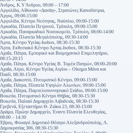
Άνδρος, Κ.Υ Άνδρου, 09:00 – 17:00
Αργολίδα, Αίθουσα «Δανάη», Στρατώνες Καποδίστρια,
Άργος, 09:00-15:00
Αργολίδα, Κέντρο Νεότητας, Ναύπλιο, 09:00-15:00
Αρκαδία, Πλατεία Πετρινού, Τρίπολη, 09:00-15:00
Αρκαδία, Παναρκαδικό Νοσοκομείο, Τρίπολη, 08:00-14:00
Αρκαδία, Πλατεία Μεγαλόπολης, 09:30-14:00
Άρτα, Κέντρο Υγείας-Isobox, 08:30-15:30
Άρτα, Εκθεσιακό Κέντρο Άρτας-Isobox, 08:30-15:30
Αχαΐα, Πάτρα, Εμπορικό και Βιομηχανικό Επιμελητήριο,
08:15-20:15
Αχαΐα, Πάτρα, Κέντρο Υγείας Β. Τομέα Πατρών, 08:00-20:00
Αχαΐα, Αίγιο, Κέντρο Υγείας Αιγίου – Οίκημα Μάνα και
Παιδί, 08:30-15:00
Αχαΐα, Διακοπτό, Πνευματικό Κέντρο, 09:00-15:00
Αχαΐα, Πάτρα, Πλατεία Υψηλών Αλωνίων, 09:00-15:00
Αχαΐα, Πάτρα, Παμπελοποννησιακό Στάδιο, 09:00-15:00
Βοιωτία, Πνευματικό Κέντρο Θήβας, 08:30-15:30
Βοιωτία, Παλαιό Δημαρχείο Λιβαδειάς, 08:30-15:30
Γρεβενά, Εξεταστήριο Θ. Ζιάκα 23, 08:30-15:00
Δράμα, Πρώην Δημαρχείο, Έναντι Πλατεία Ελευθερίας,
08:00 – 14:30
Έβρος, Φουαγιέ Δημοτικό Θέατρο Αλεξανδρούπολης, Λ.
Δημοκρατίας 306, 08:30-15:30