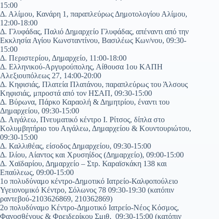
15:00
Δ. Αλίμου, Κανάρη 1, παραπλεύρως Δημοτολογίου Αλίμου,
12:00-18:00
Δ. Γλυφάδας, Παλιό Δημαρχείο Γλυφάδας, απέναντι από την
Εκκλησία Αγίου Κωνσταντίνου, Βασιλέως Κων/νου, 09:30-
15:00
Δ. Περιστερίου, Δημαρχείο, 11:00-18:00
Δ. Ελληνικού-Αργυρούπολης, Αίθουσα 1ου ΚΑΠΗ
Αλεξιουπόλεως 27, 14:00-20:00
Δ. Κηφισιάς, Πλατεία Πλατάνου, παραπλεύρως του Άλσους
Κηφισιάς, μπροστά από τον ΗΣΑΠ, 09:30-15:00
Δ. Βύρωνα, Πάρκο Καραολή & Δημητρίου, έναντι του
Δημαρχείου, 09:30-15:00
Δ. Αιγάλεω, Πνευματικό κέντρο Ι. Ρίτσος, δίπλα στο
Κολυμβητήριο του Αιγάλεω, Δημαρχείου & Κουντουριώτου,
09:30-15:00
Δ. Καλλιθέας, είσοδος Δημαρχείου, 09:30-15:00
Δ. Ιλίου, Αίαντος και Χρυσηίδος (Δημαρχείο), 09:00-15:00
Δ. Χαϊδαρίου, Δημαρχείο – Στρ. Καραϊσκάκη 138 και
Επαύλεως, 09:00-15:00
1ο πολυδύναμο κέντρο-Δημοτικό Ιατρείο-Καλφοπούλειο
Υγειονομικό Κέντρο, Σόλωνος 78 09:30-19:30 (κατόπιν
ραντεβού-2103626869, 210362869)
2ο πολυδύναμο Κέντρο-Δημοτικό Ιατρείο-Νέος Κόσμος,
Φανοσθένους & Φρειδερίκου Σμιθ, 09:30-15:00 (κατόπιν