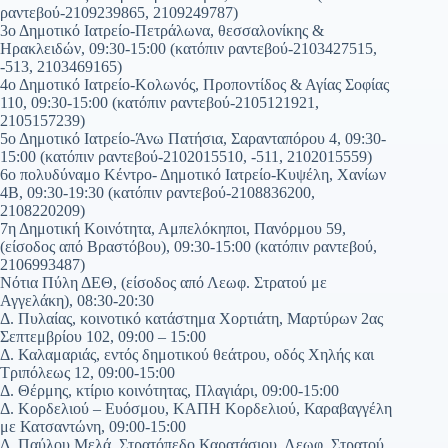
ραντεβού-2109239865, 2109249787)
3ο Δημοτικό Ιατρείο-Πετράλωνα, θεσσαλονίκης &
Ηρακλειδών, 09:30-15:00 (κατόπιν ραντεβού-2103427515,
-513, 2103469165)
4ο Δημοτικό Ιατρείο-Κολωνός, Προποντίδος & Αγίας Σοφίας
110, 09:30-15:00 (κατόπιν ραντεβού-2105121921,
2105157239)
5ο Δημοτικό Ιατρείο-Άνω Πατήσια, Σαρανταπόρου 4, 09:30-
15:00 (κατόπιν ραντεβού-2102015510, -511, 2102015559)
6ο πολυδύναμο Κέντρο- Δημοτικό Ιατρείο-Κυψέλη, Χανίων
4Β, 09:30-19:30 (κατόπιν ραντεβού-2108836200,
2108220209)
7η Δημοτική Κοινότητα, Αμπελόκηποι, Πανόρμου 59,
(είσοδος από Βραστόβου), 09:30-15:00 (κατόπιν ραντεβού,
2106993487)
Νότια Πύλη ΔΕΘ, (είσοδος από Λεωφ. Στρατού με
Αγγελάκη), 08:30-20:30
Δ. Πυλαίας, κοινοτικό κατάστημα Χορτιάτη, Μαρτύρων 2ας
Σεπτεμβρίου 102, 09:00 – 15:00
Δ. Καλαμαριάς, εντός δημοτικού θεάτρου, οδός Χηλής και
Τριπόλεως 12, 09:00-15:00
Δ. Θέρμης, κτίριο κοινότητας, Πλαγιάρι, 09:00-15:00
Δ. Κορδελιού – Ευόσμου, ΚΑΠΗ Κορδελιού, Καραβαγγέλη
με Κατσαντώνη, 09:00-15:00
Δ. Παύλου Μελά, Στρατόπεδο Καρατάσιου, Λεωφ. Στρατού