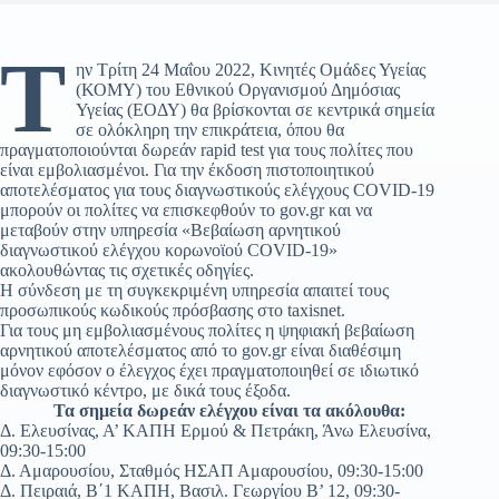
Τ
ην Τρίτη 24 Μαΐου 2022, Κινητές Ομάδες Υγείας
(ΚΟΜΥ) του Εθνικού Οργανισμού Δημόσιας
Υγείας (ΕΟΔΥ) θα βρίσκονται σε κεντρικά σημεία
σε ολόκληρη την επικράτεια, όπου θα
πραγματοποιούνται δωρεάν rapid test για τους πολίτες που
είναι εμβολιασμένοι. Για την έκδοση πιστοποιητικού
αποτελέσματος για τους διαγνωστικούς ελέγχους COVID-19
μπορούν οι πολίτες να επισκεφθούν το gov.gr και να
μεταβούν στην υπηρεσία «Βεβαίωση αρνητικού
διαγνωστικού ελέγχου κορωνοϊού COVID-19»
ακολουθώντας τις σχετικές οδηγίες.
Η σύνδεση με τη συγκεκριμένη υπηρεσία απαιτεί τους
προσωπικούς κωδικούς πρόσβασης στο taxisnet.
Για τους μη εμβολιασμένους πολίτες η ψηφιακή βεβαίωση
αρνητικού αποτελέσματος από το gov.gr είναι διαθέσιμη
μόνον εφόσον ο έλεγχος έχει πραγματοποιηθεί σε ιδιωτικό
διαγνωστικό κέντρο, με δικά τους έξοδα.
Τα σημεία δωρεάν ελέγχου είναι τα ακόλουθα:
Δ. Ελευσίνας, Α’ ΚΑΠΗ Ερμού & Πετράκη, Άνω Ελευσίνα,
09:30-15:00
Δ. Αμαρουσίου, Σταθμός ΗΣΑΠ Αμαρουσίου, 09:30-15:00
Δ. Πειραιά, Β΄1 ΚΑΠΗ, Βασιλ. Γεωργίου Β’ 12, 09:30-