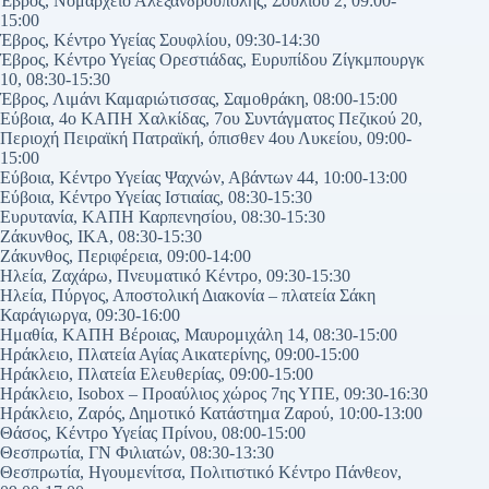
Έβρος, Νομαρχείο Αλεξανδρούπολης, Σουλίου 2, 09:00-
15:00
Έβρος, Κέντρο Υγείας Σουφλίου, 09:30-14:30
Έβρος, Κέντρο Υγείας Ορεστιάδας, Ευρυπίδου Ζίγκμπουργκ
10, 08:30-15:30
Έβρος, Λιμάνι Καμαριώτισσας, Σαμοθράκη, 08:00-15:00
Εύβοια, 4ο ΚΑΠΗ Χαλκίδας, 7ου Συντάγματος Πεζικού 20,
Περιοχή Πειραϊκή Πατραϊκή, όπισθεν 4ου Λυκείου, 09:00-
15:00
Εύβοια, Κέντρο Υγείας Ψαχνών, Αβάντων 44, 10:00-13:00
Εύβοια, Κέντρο Υγείας Ιστιαίας, 08:30-15:30
Ευρυτανία, ΚΑΠΗ Καρπενησίου, 08:30-15:30
Ζάκυνθος, IKA, 08:30-15:30
Ζάκυνθος, Περιφέρεια, 09:00-14:00
Ηλεία, Ζαχάρω, Πνευματικό Κέντρο, 09:30-15:30
Ηλεία, Πύργος, Αποστολική Διακονία – πλατεία Σάκη
Καράγιωργα, 09:30-16:00
Ημαθία, ΚΑΠΗ Βέροιας, Μαυρομιχάλη 14, 08:30-15:00
Ηράκλειο, Πλατεία Αγίας Αικατερίνης, 09:00-15:00
Ηράκλειο, Πλατεία Ελευθερίας, 09:00-15:00
Ηράκλειο, Isobox – Προαύλιος χώρος 7ης ΥΠΕ, 09:30-16:30
Ηράκλειο, Ζαρός, Δημοτικό Κατάστημα Ζαρού, 10:00-13:00
Θάσος, Κέντρο Υγείας Πρίνου, 08:00-15:00
Θεσπρωτία, ΓΝ Φιλιατών, 08:30-13:30
Θεσπρωτία, Ηγουμενίτσα, Πολιτιστικό Κέντρο Πάνθεον,