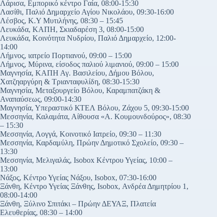
Λάρισα, Εμπορικό κέντρο Γαία, 08:00-15:30
Λασίθι, Παλιό Δημαρχείο Αγίου Νικολάου, 09:30-16:00
Λέσβος, Κ.Υ Μυτιλήνης, 08:30 – 15:45
Λευκάδα, ΚΑΠΗ, Σκιαδαρέση 3, 08:00-15:00
Λευκάδα, Κοινότητα Νυδρίου, Παλιό Δημαρχείο, 12:00-
14:00
Λήμνος, ιατρείο Πορτιανού, 09:00 – 15:00
Λήμνος, Μύρινα, είσοδος παλιού λιμανιού, 09:00 – 15:00
Μαγνησία, ΚΑΠΗ Αγ. Βασιλείου, Δήμου Βόλου,
Χατζηαργύρη & Τριανταφυλίδη, 08:30-15:30
Μαγνησία, Μεταξουργείο Βόλου, Καραμπατζάκη &
Αναπαύσεως, 09:00-14:30
Μαγνησία, Υπεραστικό ΚΤΕΛ Βόλου, Ζάχου 5, 09:30-15:00
Μεσσηνία, Καλαμάτα, Αίθουσα «Α. Κουμουνδούρος», 08:30
– 15:30
Μεσσηνία, Λογγά, Κοινοτικό Ιατρείο, 09:30 – 11:30
Μεσσηνία, Καρδαμύλη, Πρώην Δημοτικό Σχολείο, 09:30 –
13:30
Μεσσηνία, Μελιγαλάς, Isobox Κέντρου Υγείας, 10:00 –
13:00
Νάξος, Κέντρο Υγείας Νάξου, Isobox, 07:30-16:00
Ξάνθη, Κέντρο Υγείας Ξάνθης, Isobox, Ανδρέα Δημητρίου 1,
08:00-14:00
Ξάνθη, Ξύλινο Σπιτάκι – Πρώην ΔΕΥΑΞ, Πλατεία
Ελευθερίας, 08:30 – 14:00