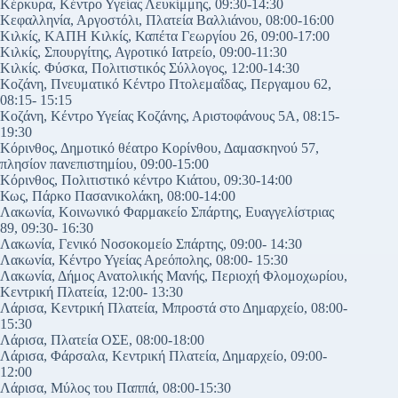
Κέρκυρα, Κέντρο Υγείας Λευκίμμης, 09:30-14:30
Κεφαλληνία, Αργοστόλι, Πλατεία Βαλλιάνου, 08:00-16:00
Κιλκίς, ΚΑΠΗ Κιλκίς, Καπέτα Γεωργίου 26, 09:00-17:00
Κιλκίς, Σπουργίτης, Αγροτικό Ιατρείο, 09:00-11:30
Κιλκίς. Φύσκα, Πολιτιστικός Σύλλογος, 12:00-14:30
Κοζάνη, Πνευματικό Κέντρο Πτολεμαΐδας, Περγαμου 62,
08:15- 15:15
Κοζάνη, Κέντρο Υγείας Κοζάνης, Αριστοφάνους 5Α, 08:15-
19:30
Κόρινθος, Δημοτικό θέατρο Κορίνθου, Δαμασκηνού 57,
πλησίον πανεπιστημίου, 09:00-15:00
Κόρινθος, Πολιτιστικό κέντρο Κιάτου, 09:30-14:00
Κως, Πάρκο Πασανικολάκη, 08:00-14:00
Λακωνία, Κοινωνικό Φαρμακείο Σπάρτης, Ευαγγελίστριας
89, 09:30- 16:30
Λακωνία, Γενικό Νοσοκομείο Σπάρτης, 09:00- 14:30
Λακωνία, Κέντρο Υγείας Αρεόπολης, 08:00- 15:30
Λακωνία, Δήμος Ανατολικής Μανής, Περιοχή Φλομοχωρίου,
Κεντρική Πλατεία, 12:00- 13:30
Λάρισα, Κεντρική Πλατεία, Μπροστά στο Δημαρχείο, 08:00-
15:30
Λάρισα, Πλατεία ΟΣΕ, 08:00-18:00
Λάρισα, Φάρσαλα, Κεντρική Πλατεία, Δημαρχείο, 09:00-
12:00
Λάρισα, Μύλος του Παππά, 08:00-15:30