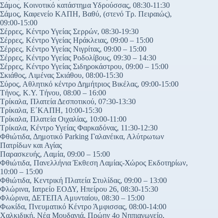
Σάμος, Κοινοτικό κατάστημα Υδρούσσας, 08:30-11:30
Σάμος, Καφενείο ΚΑΠΗ, Βαθύ, (στενό Τρ. Πειραιώς),
09:00-15:00
Σέρρες, Κέντρο Υγείας Σερρών, 08:30-19:30
Σέρρες, Κέντρο Υγείας Ηράκλειας, 09:00 – 15:00
Σέρρες, Κέντρο Υγείας Νιγρίτας, 09:00 – 15:00
Σέρρες, Κέντρο Υγείας Ροδολίβους, 09:30 – 14:30
Σέρρες, Κέντρο Υγείας Σιδηροκάστρου, 09:00 – 15:00
Σκιάθος, Λιμένας Σκιάθου, 08:00-15:30
Σύρος, Αθλητικό κέντρο Δημήτριος Βικέλας, 09:00-15:00
Τήνος, Κ.Υ. Τήνου, 08:00 – 16:00
Τρίκαλα, Πλατεία Δεσποτικού, 07:30-13:30
Τρίκαλα, Ε΄ΚΑΠΗ, 10:00-15:30
Τρίκαλα, Πλατεία Οιχαλίας, 10:00-11:00
Τρίκαλα, Κέντρο Υγείας Φαρκαδόνας, 11:30-12:30
Φθιώτιδα, Δημοτικό Parking Γαλανέικα, Αλύτρωτων
Πατρίδων και Αγίας
Παρασκευής, Λαμία, 09:00 – 15:00
Φθιώτιδα, Πανελλήνια Έκθεση Λαμίας-Χώρος Εκδοτηρίων,
10:00 – 15:00
Φθιώτιδα, Κεντρική Πλατεία Στυλίδας, 09:00 – 13:00
Φλώρινα, Ιατρείο ΕΟΔΥ, Ηπείρου 26, 08:30-15:30
Φλώρινα, ΔΕΤΕΠΑ Αμυνταίου, 08:30 – 15:00
Φωκίδα, Πνευματικό Κέντρο Άμφισσας, 08:00-14:00
Χαλκιδική, Νέα Μουδανιά, Πρώην 4ο Νηπιαγωγείο,