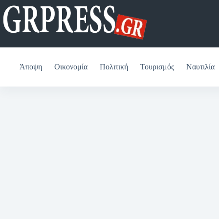
Μετάβαση
στο
περιεχόμενο
Άποψη
Οικονομία
Πολιτική
Τουρισμός
Ναυτιλία