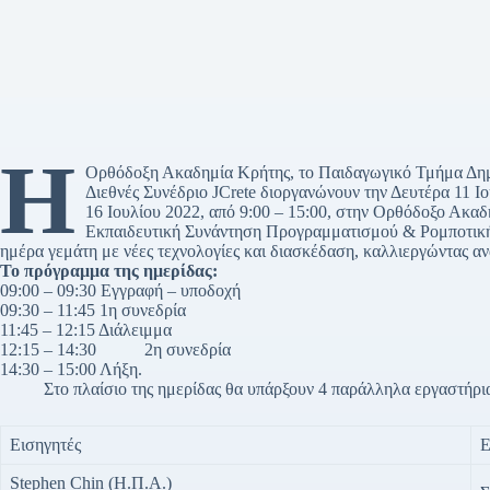
Η
Ορθόδοξη Ακαδημία Κρήτης, το Παιδαγωγικό Τμήμα Δημο
Διεθνές Συνέδριο JCrete διοργανώνουν την Δευτέρα 11 
16 Ιουλίου 2022, από 9:00 – 15:00, στην Ορθόδοξο Ακαδ
Εκπαιδευτική Συνάντηση Προγραμματισμού & Ρομποτικής γ
ημέρα γεμάτη με νέες τεχνολογίες και διασκέδαση, καλλιεργώντας αν
Το πρόγραμμα της ημερίδας:
09:00 – 09:30 Εγγραφή – υποδοχή
09:30 – 11:45 1η συνεδρία
11:45 – 12:15 Διάλειμμα
12:15 – 14:30 2η συνεδρία
14:30 – 15:00 Λήξη.
Στο πλαίσιο της ημερίδας θα υπάρξουν 4 παράλληλα εργαστήρι
Εισηγητές
Ε
Stephen Chin (Η.Π.Α.)