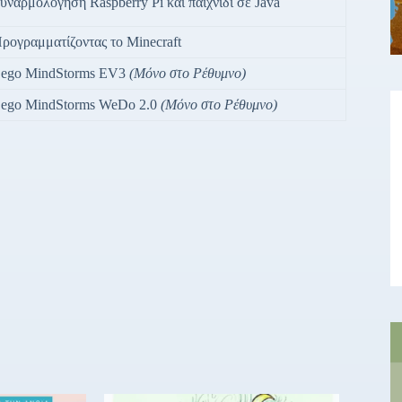
υναρμολόγηση Raspberry Pi και παιχνίδι σε Java
ρογραμματίζοντας το Minecraft
ego MindStorms EV3
(
Μόνο
στο
Ρέθυμνο
)
ego MindStorms WeDo 2.0
(Μόνο στο Ρέθυμνο)