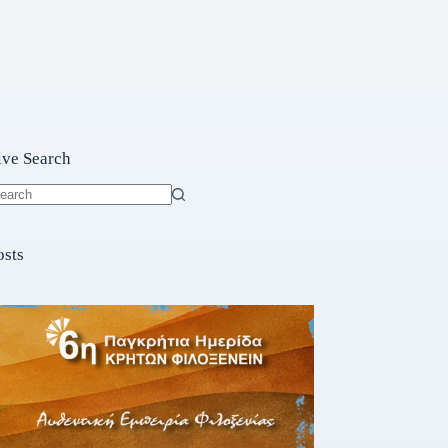
ive Search
o
sults
osts