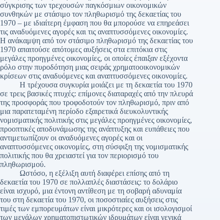
σύγκρισης των τρεχουσών παγκόσμιων οικονομικών
συνθηκών με στάσιμο τον πληθωρισμό της δεκαετίας του
1970 – με ιδιαίτερη έμφαση που θα μπορούσε να επηρεάσει
τις αναδυόμενες αγορές και τις αναπτυσσόμενες οικονομίες.
Η ανάκαμψη από τον στάσιμο πληθωρισμό της δεκαετίας του
1970 απαιτούσε απότομες αυξήσεις στα επιτόκια στις
μεγάλες προηγμένες οικονομίες, οι οποίες έπαιξαν εξέχοντα
ρόλο στην πυροδότηση μιας σειράς χρηματοοικονομικών
κρίσεων στις αναδυόμενες και αναπτυσσόμενες οικονομίες.
Η τρέχουσα συγκυρία μοιάζει με τη δεκαετία του 1970
σε τρεις βασικές πτυχές: επίμονες διαταραχές από την πλευρά
της προσφοράς που τροφοδοτούν τον πληθωρισμό, πριν από
μια παρατεταμένη περίοδο εξαιρετικά διευκολυντικής
νομισματικής πολιτικής στις μεγάλες προηγμένες οικονομίες,
προοπτικές αποδυνάμωσης της ανάπτυξης και ευπάθειες που
αντιμετωπίζουν οι αναδυόμενες αγορές και οι
αναπτυσσόμενες οικονομίες, στη σύσφιξη της νομισματικής
πολιτικής που θα χρειαστεί για τον περιορισμό του
πληθωρισμού.
Ωστόσο, η εξέλιξη αυτή διαφέρει επίσης από τη
δεκαετία του 1970 σε πολλαπλές διαστάσεις: το δολάριο
είναι ισχυρό, μια έντονη αντίθεση με τη σοβαρή αδυναμία
του στη δεκαετία του 1970, οι ποσοστιαίες αυξήσεις στις
τιμές των εμπορευμάτων είναι μικρότερες και οι ισολογισμοί
των μεγάλων χρηματοπιστωτικών ιδρυμάτων είναι γενικά