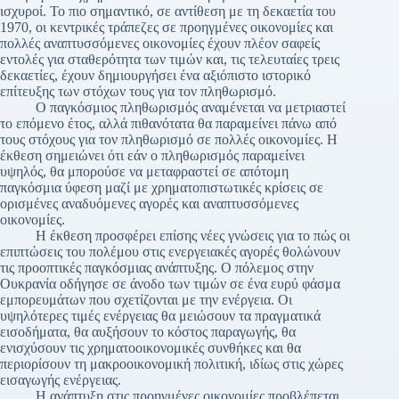
ισχυροί. Το πιο σημαντικό, σε αντίθεση με τη δεκαετία του
1970, οι κεντρικές τράπεζες σε προηγμένες οικονομίες και
πολλές αναπτυσσόμενες οικονομίες έχουν πλέον σαφείς
εντολές για σταθερότητα των τιμών και, τις τελευταίες τρεις
δεκαετίες, έχουν δημιουργήσει ένα αξιόπιστο ιστορικό
επίτευξης των στόχων τους για τον πληθωρισμό.
Ο παγκόσμιος πληθωρισμός αναμένεται να μετριαστεί
το επόμενο έτος, αλλά πιθανότατα θα παραμείνει πάνω από
τους στόχους για τον πληθωρισμό σε πολλές οικονομίες. Η
έκθεση σημειώνει ότι εάν ο πληθωρισμός παραμείνει
υψηλός, θα μπορούσε να μεταφραστεί σε απότομη
παγκόσμια ύφεση μαζί με χρηματοπιστωτικές κρίσεις σε
ορισμένες αναδυόμενες αγορές και αναπτυσσόμενες
οικονομίες.
Η έκθεση προσφέρει επίσης νέες γνώσεις για το πώς οι
επιπτώσεις του πολέμου στις ενεργειακές αγορές θολώνουν
τις προοπτικές παγκόσμιας ανάπτυξης. Ο πόλεμος στην
Ουκρανία οδήγησε σε άνοδο των τιμών σε ένα ευρύ φάσμα
εμπορευμάτων που σχετίζονται με την ενέργεια. Οι
υψηλότερες τιμές ενέργειας θα μειώσουν τα πραγματικά
εισοδήματα, θα αυξήσουν το κόστος παραγωγής, θα
ενισχύσουν τις χρηματοοικονομικές συνθήκες και θα
περιορίσουν τη μακροοικονομική πολιτική, ιδίως στις χώρες
εισαγωγής ενέργειας.
Η ανάπτυξη στις προηγμένες οικονομίες προβλέπεται