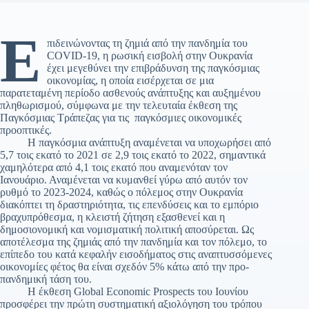
Ε
πιδεινώνοντας τη ζημιά από την πανδημία του
COVID-19, η ρωσική εισβολή στην Ουκρανία
έχει μεγεθύνει την επιβράδυνση της παγκόσμιας
οικονομίας, η οποία εισέρχεται σε μια
παρατεταμένη περίοδο ασθενούς ανάπτυξης και αυξημένου
πληθωρισμού, σύμφωνα με την τελευταία έκθεση της
Παγκόσμιας Τράπεζας για τις παγκόσμιες οικονομικές
προοπτικές.
Η παγκόσμια ανάπτυξη αναμένεται να υποχωρήσει από
5,7 τοις εκατό το 2021 σε 2,9 τοις εκατό το 2022, σημαντικά
χαμηλότερα από 4,1 τοις εκατό που αναμενόταν τον
Ιανουάριο. Αναμένεται να κυμανθεί γύρω από αυτόν τον
ρυθμό το 2023-2024, καθώς ο πόλεμος στην Ουκρανία
διακόπτει τη δραστηριότητα, τις επενδύσεις και το εμπόριο
βραχυπρόθεσμα, η κλειστή ζήτηση εξασθενεί και η
δημοσιονομική και νομισματική πολιτική αποσύρεται. Ως
αποτέλεσμα της ζημιάς από την πανδημία και τον πόλεμο, το
επίπεδο του κατά κεφαλήν εισοδήματος στις αναπτυσσόμενες
οικονομίες φέτος θα είναι σχεδόν 5% κάτω από την προ-
πανδημική τάση του.
Η έκθεση Global Economic Prospects του Ιουνίου
προσφέρει την πρώτη συστηματική αξιολόγηση του τρόπου