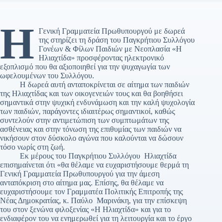
Η
Γενική Γραμματεία Πρωθυπουργού με δωρεά
της στηρίζει τη δράση του Παγκρήτιου Συλλόγου
Γονέων & Φίλων Παιδιών με Νεοπλασία «Η
Ηλιαχτίδα» προσφέροντας ηλεκτρονικό
εξοπλισμό που θα αξιοποιηθεί για την ψυχαγωγία των
ωφελουμένων του Συλλόγου.
Η δωρεά αυτή ανταποκρίνεται σε αίτημα των παιδιών
της Ηλιαχτίδας και των οικογενειών τους και θα βοηθήσει
σημαντικά στην ψυχική ενδυνάμωση και την καλή ψυχολογία
των παιδιών, παράγοντες ιδιαιτέρως σημαντικοί, καθώς
συντελούν στην αντιμετώπιση των συμπτωμάτων της
ασθένειας και στην τόνωση της επιθυμίας των παιδιών να
νικήσουν στον δύσκολο αγώνα που καλούνται να δώσουν
τόσο νωρίς στη ζωή.
Εκ μέρους του Παγκρήτιου Συλλόγου Ηλιαχτίδα
επισημαίνεται ότι «θα θέλαμε να ευχαριστήσουμε θερμά τη
Γενική Γραμματεία Πρωθυπουργού για την άμεση
ανταπόκριση στο αίτημα μας. Επίσης, θα θέλαμε να
ευχαριστήσουμε τον Γραμματέα Πολιτικής Επιτροπής της
Νέας Δημοκρατίας, κ. Παύλο Μαρινάκη, για την επίσκεψη
του στον ξενώνα φιλοξενίας «Η Ηλιαχτίδα» και για το
ενδιαφέρον του να ενημερωθεί για τη λειτουργία και το έργο