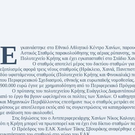
Ε
γκαινιάστηκε στο Εθνικό Αθλητικό Κέντρο Χανίων, παρου
Αστικός Σταθμός παρακολούθησης της αέριας ρύπανσης, πο
Πολυτεχνείο Κρήτης και έχει εγκατασταθεί στο Στάδιο 
Ο σταθμός αποτελεί μέρος του δικτύου σταθμών για τη
εξοπλισμός αφορά τρεις νέους σταθμούς (Ηράκλειο, Χανιά, Πανεπισ
δύο υφιστάμενους σταθμούς (Πολυτεχνείο Κρήτης και Φινοκαλιάς) πο
του Περιφερειακού Σχεδιασμού, εθνικής και ευρωπαϊκής νομοθεσίας
900.000 ευρώ έγινε με χρηματοδότηση από το Περιφερειακό Πρόγρ
Ο πρύτανης του πολυτεχνείου Κρήτης Ευάγγελος Διαμαντόπουλος
από το έργο θα βγουν ωφελημένοι οι πολίτες των Χανίων. Ο καθηγ
και Μηχανικών Περιβάλλοντος επεσήμανε πως ο σταθμός μετράει σε 
ρύπους με αποτέλεσμα εκτός από τις συγκεντρώσεις να καταγράφονται
με ανάλυση που ακολουθεί.
Στις δηλώσεις του ο Αντιπεριφερειάρχης Χανίων Νίκος Καλογερή
ότι η Κρήτη μπορεί να πρωτοπορεί και να έχει ένα δίκτυο σταθμών π
Ο Πρόεδρος του ΕΑΚ Χανίων Τάκης Σβουράκης αναφέρθηκε στη σ
εγκατάσταση του σταθμού στο χώρο του ΕΑΚ.