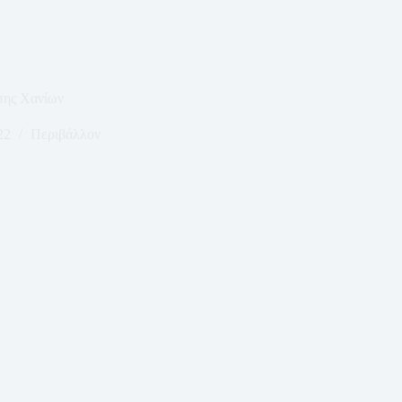
σης Χανίων
22
Περιβάλλον