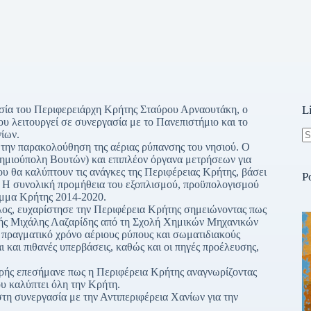
σία του Περιφερειάρχη Κρήτης Σταύρου Αρναουτάκη, ο
L
υ λειτουργεί σε συνεργασία με το Πανεπιστήμιο και το
Χανίων.
ν παρακολούθηση της αέριας ρύπανσης του νησιού. Ο
N
τημιούπολη Βουτών) και επιπλέον όργανα μετρήσεων για
re
υ θα καλύπτουν τις ανάγκες της Περιφέρειας Κρήτης, βάσει
P
. Η συνολική προμήθεια του εξοπλισμού, προϋπολογισμού
αμμα Κρήτης 2014-2020.
, ευχαρίστησε την Περιφέρεια Κρήτης σημειώνοντας πως
ητής Μιχάλης Λαζαρίδης από τη Σχολή Χημικών Μηχανικών
πραγματικό χρόνο αέριους ρύπους και σωματιδιακούς
 και πιθανές υπερβάσεις, καθώς και οι πηγές προέλευσης,
ς επεσήμανε πως η Περιφέρεια Κρήτης αναγνωρίζοντας
ου καλύπτει όλη την Κρήτη.
υνεργασία με την Αντιπεριφέρεια Χανίων για την