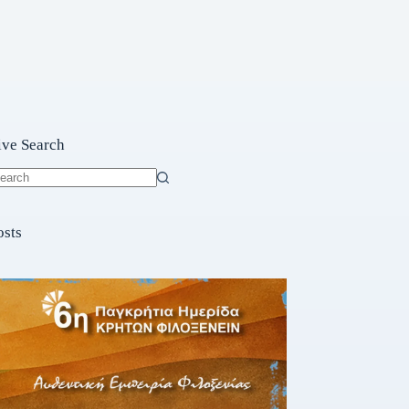
ive Search
o
sults
osts