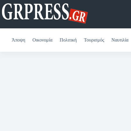
Μετάβαση
στο
περιεχόμενο
Άποψη
Οικονομία
Πολιτική
Τουρισμός
Ναυτιλία