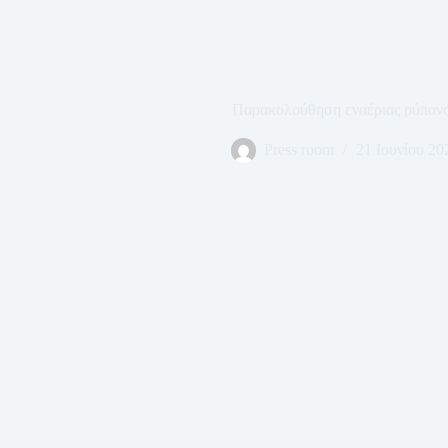
Παρακολούθηση εναέριας ρύπαν
Press room
21 Ιουνίου 20