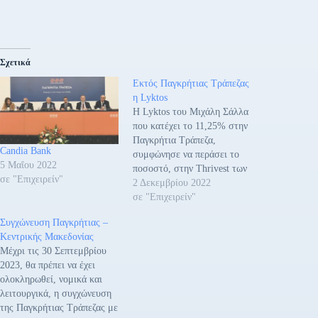
Σχετικά
Εκτός Παγκρήτιας Τράπεζας
η Lyktos
Η Lyktos του Μιχάλη Σάλλα
που κατέχει το 11,25% στην
Παγκρήτια Τράπεζα,
Candia Bank
συμφώνησε να περάσει το
5 Μαΐου 2022
ποσοστό, στην Thrivest των
σε "Επιχειρείν"
Μπάκου, Καϋμενάκη και
2 Δεκεμβρίου 2022
Εξάρχου έως τον Μάρτιο του
σε "Επιχειρείν"
2023. Με την εξαγορά αυτή
Συγχώνευση Παγκρήτιας –
η Thrivest θα κατέχει το
Κεντρικής Μακεδονίας
45% της Παγκρήτιας από
Μέχρι τις 30 Σεπτεμβρίου
32,4% που είναι σήμερα.
2023, θα πρέπει να έχει
Παράλληλα η
ολοκληρωθεί, νομικά και
Παγκρήτια…
λειτουργικά, η συγχώνευση
της Παγκρήτιας Τράπεζας με