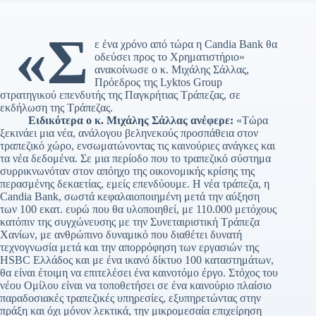
«Σ
ε ένα χρόνο από τώρα η Candia Bank θα
οδεύσει προς το Χρηματιστήριο»
ανακοίνωσε ο κ. Μιχάλης Σάλλας,
Πρόεδρος της Lyktos Group
στρατηγικού επενδυτής της Παγκρήτιας Τράπεζας, σε
εκδήλωση της Τράπεζας.
Ειδικότερα ο κ. Μιχάλης Σάλλας ανέφερε:
«Τώρα
ξεκινάει μια νέα, ανάλογου βεληνεκούς προσπάθεια στον
τραπεζικό χώρο, ενσωματώνοντας τις καινούριες ανάγκες και
τα νέα δεδομένα. Σε μια περίοδο που το τραπεζικό σύστημα
συρρικνωνόταν στον απόηχο της οικονομικής κρίσης της
περασμένης δεκαετίας, εμείς επενδύουμε. Η νέα τράπεζα, η
Candia Bank, σωστά κεφαλαιοποιημένη μετά την αύξηση
των 100 εκατ. ευρώ που θα υλοποιηθεί, με 110.000 μετόχους
κατόπιν της συγχώνευσης με την Συνεταιριστική Τράπεζα
Χανίων, με ανθρώπινο δυναμικό που διαθέτει δυνατή
τεχνογνωσία μετά και την απορρόφηση των εργασιών της
HSBC Ελλάδος και με ένα ικανό δίκτυο 100 καταστημάτων,
θα είναι έτοιμη να επιτελέσει ένα καινοτόμο έργο. Στόχος του
νέου Ομίλου είναι να τοποθετήσει σε ένα καινούριο πλαίσιο
παραδοσιακές τραπεζικές υπηρεσίες, εξυπηρετώντας στην
πράξη και όχι μόνον λεκτικά, την μικρομεσαία επιχείρηση