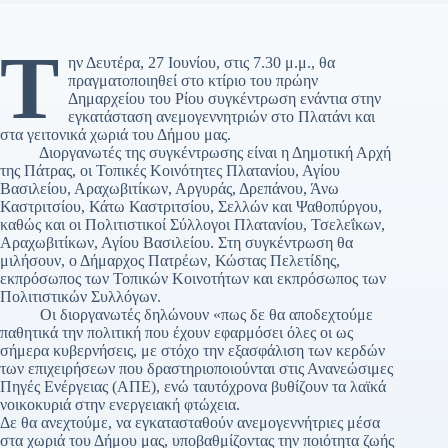
Τ
ην Δευτέρα, 27 Ιουνίου, στις 7.30 μ.μ., θα
πραγματοποιηθεί στο κτίριο του πρώην
Δημαρχείου του Ρίου συγκέντρωση ενάντια στην
εγκατάσταση ανεμογεννητριών στο Πλατάνι και
στα γειτονικά χωριά του Δήμου μας.
Διοργανωτές της συγκέντρωσης είναι η Δημοτική Αρχή
της Πάτρας, οι Τοπικές Κοινότητες Πλατανίου, Αγίου
Βασιλείου, Αραχωβιτίκων, Αργυράς, Δρεπάνου, Άνω
Καστριτσίου, Κάτω Καστριτσίου, Σελλών και Ψαθοπύργου,
καθώς και οι Πολιτιστικοί Σύλλογοι Πλατανίου, Τσελεΐκων,
Αραχωβιτίκων, Αγίου Βασιλείου. Στη συγκέντρωση θα
μιλήσουν, ο Δήμαρχος Πατρέων, Κώστας Πελετίδης,
εκπρόσωπος των Τοπικών Κοινοτήτων και εκπρόσωπος των
Πολιτιστικών Συλλόγων.
Οι διοργανωτές δηλώνουν «πως δε θα αποδεχτούμε
παθητικά την πολιτική που έχουν εφαρμόσει όλες οι ως
σήμερα κυβερνήσεις, με στόχο την εξασφάλιση των κερδών
των επιχειρήσεων που δραστηριοποιούνται στις Ανανεώσιμες
Πηγές Ενέργειας (ΑΠΕ), ενώ ταυτόχρονα βυθίζουν τα λαϊκά
νοικοκυριά στην ενεργειακή φτώχεια.
Δε θα ανεχτούμε, να εγκατασταθούν ανεμογεννήτριες μέσα
στα χωριά του Δήμου μας, υποβαθμίζοντας την ποιότητα ζωής