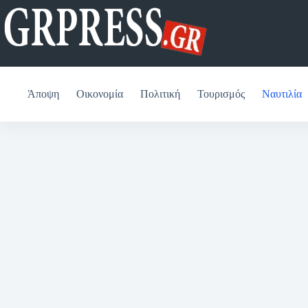
Μετάβαση
στο
περιεχόμενο
Άποψη
Οικονομία
Πολιτική
Τουρισμός
Ναυτιλία