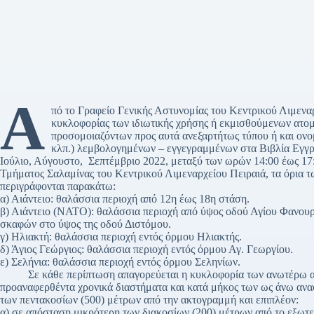
Α
πό το Γραφείο Γενικής Αστυνομίας του Κεντρικού Λιμενα
κυκλοφορίας των ιδιωτικής χρήσης ή εκμισθούμενων ατ
προσομοιαζόντων προς αυτά ανεξαρτήτως τύπου ή και 
κλπ.) λεμβολογημένων – εγγεγραμμένων στα Βιβλία Εγγ
Ιούλιο, Αύγουστο, Σεπτέμβριο 2022, μεταξύ των ωρών 14:00 έως 17:
Τμήματος Σαλαμίνας του Κεντρικού Λιμεναρχείου Πειραιά, τα όρια τ
περιγράφονται παρακάτω:
α) Αιάντειο: θαλάσσια περιοχή από 12η έως 18η στάση.
β) Αιάντειο (ΝΑΤΟ): θαλάσσια περιοχή από ύψος οδού Αγίου Φανου
σκαφών στο ύψος της οδού Διστόμου.
γ) Ηλιακτή: θαλάσσια περιοχή εντός όρμου Ηλιακτής.
δ) Άγιος Γεώργιος: θαλάσσια περιοχή εντός όρμου Αγ. Γεωργίου.
ε) Σελήνια: θαλάσσια περιοχή εντός όρμου Σεληνίων.
Σε κάθε περίπτωση απαγορεύεται η κυκλοφορία των ανωτέρω ατ
προαναφερθέντα χρονικά διαστήματα και κατά μήκος των ως άνω αν
των πεντακοσίων (500) μέτρων από την ακτογραμμή και επιπλέον:
α) σε απόσταση μικρότερη των διακοσίων (200) μέτρων από το εξωτ