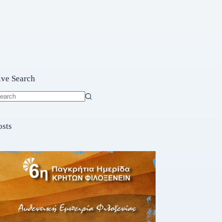
ive Search
o
sults
osts