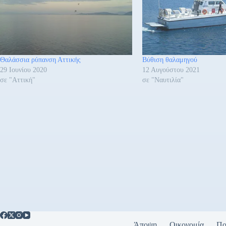
Θαλάσσια ρύπανση Αττικής
Βύθιση θαλαμηγού
29 Ιουνίου 2020
12 Αυγούστου 2021
σε "Αττική"
σε "Ναυτιλία"
Άποψη
Οικονομία
Πο