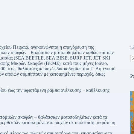
ρχείου Πειραιά, ανακοινώνεται η απαγόρευση της
L
ομικών σκαφών – θαλάσσιων μοτοποδηλάτων καθώς και των
ονομασίας (SEA BEETLE, SEA BIKE, SURF JET, JET SKI
ραφής Μικρών Σκαφών (ΒΕΜΣ), κατά τους μήνες Ιούνιο,
N
00, στις θαλάσσιες περιοχές δικαιοδοσίας του Γ΄ Λιμενικού
re
ων οποίων συμπίπτουν με κατοικημένες περιοχές, όπως
P
ρίου έως την υφιστάμενη ράμπα ανέλκυσης – καθέλκυσης
ομικών σκαφών – θαλάσσιων μοτοποδηλάτων κατά τα
αφερθεισών κατοικημένων περιοχών σε απόσταση μικρότερη
ερικό μέρος των πλωτών σημαντήρων που επισημαίνουν τα