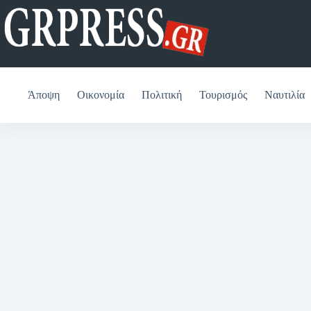
Μετάβαση
στο
περιεχόμενο
Άποψη
Οικονομία
Πολιτική
Τουρισμός
Ναυτιλία