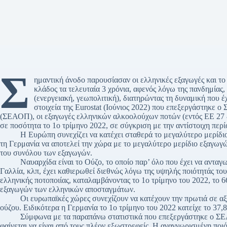
Σ
ημαντική άνοδο παρουσίασαν οι ελληνικές εξαγωγές και τ
κλάδος τα τελευταία 3 χρόνια, αφενός λόγω της πανδημίας,
(ενεργειακή, γεωπολιτική), διατηρώντας τη δυναμική που έ
στοιχεία της Eurostat (Ιούνιος 2022) που επεξεργάστηκε
(ΣΕΑΟΠ), οι εξαγωγές ελληνικών αλκοολούχων ποτών (εντός ΕΕ 27 
σε ποσότητα το 1ο τρίμηνο 2022, σε σύγκριση με την αντίστοιχη περί
H Ευρώπη συνεχίζει να κατέχει σταθερά το μεγαλύτερο μερίδιο 
τη Γερμανία να αποτελεί την χώρα με το μεγαλύτερο μερίδιο εξαγωγώ
του συνόλου των εξαγωγών.
Ναυαρχίδα είναι το Ούζο, το οποίο παρ’ όλο που έχει να ανταγωνισ
Γαλλία, κλπ, έχει καθιερωθεί διεθνώς λόγω της υψηλής ποιότητάς του
ελληνικής ποτοποιίας, καταλαμβάνοντας το 1ο τρίμηνο του 2022, το 
εξαγωγών των ελληνικών αποσταγμάτων.
Οι ευρωπαϊκές χώρες συνεχίζουν να κατέχουν την πρωτιά σε αξία
ούζου. Ειδικότερα η Γερμανία το 1ο τρίμηνο του 2022 κατείχε το 37,
Σύμφωνα με τα παραπάνω στατιστικά που επεξεργάστηκε ο ΣΕΑΟΠ,
φαίνεται να είναι από τους πλέον εξωστρεφείς. Η αναγνωρισμένη πο