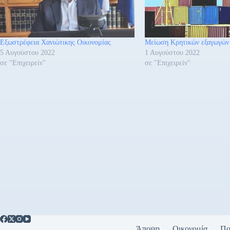
Εξωστρέφεια Χανιώτικης Οικονομίας
Μείωση Κρητικών εξαγωγών
5 Αυγούστου 2022
1 Αυγούστου 2022
σε "Επιχειρείν"
σε "Επιχειρείν"
Άποψη
Οικονομία
Πο