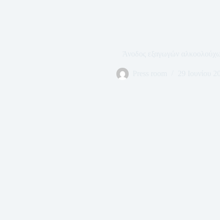
Άνοδος εξαγωγών αλκοολούχω
Press room
29 Ιουνίου 2