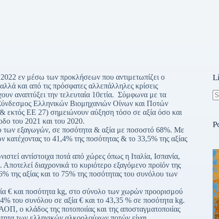
ο 2022 εν μέσω των προκλήσεων που αντιμετωπίζει ο
L
 αλλά και από τις πρόσφατες αλλεπάλληλες κρίσεις
χουν αναπτύξει την τελευταία 10ετία. Σύμφωνα με τα
 ο Σύνδεσμος Ελληνικών Βιομηχανιών Οίνων και Ποτών
N
& εκτός ΕΕ 27) σημειώνουν αύξηση τόσο σε αξία όσο και
re
οδο του 2021 και του 2020.
P
των εξαγωγών, σε ποσότητα & αξία με ποσοστό 68%. Με
ν κατέχοντας το 41,4% της ποσότητας & το 33,5% της αξίας
τεί αντίστοιχα ποτά από χώρες όπως η Ιταλία, Ισπανία,
. Αποτελεί διαχρονικά το κυριότερο εξαγόμενο προϊόν της
66% της αξίας και το 75% της ποσότητας του συνόλου των
 € και ποσότητα kg, στο σύνολο των χωρών προορισμού
84% του συνόλου σε αξία € και το 43,35 % σε ποσότητα kg.
 ο κλάδος της ποτοποιίας και της αποσταγματοποιίας
ιότητα των ελληνικών αλκοολούχων ποτών είναι