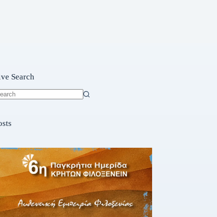
ive Search
o
sults
osts