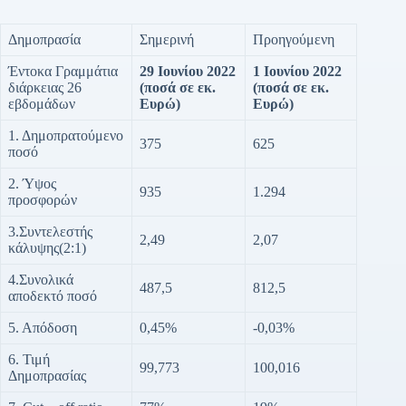
Δημοπρασία
Σημερινή
Προηγούμενη
Έντοκα Γραμμάτια
29 Ιουνίου 2022
1 Ιουνίου 2022
διάρκειας 26
(ποσά σε εκ.
(ποσά σε εκ.
εβδομάδων
Ευρώ)
Ευρώ)
1. Δημοπρατούμενο
375
625
ποσό
2. Ύψος
935
1.294
προσφορών
3.Συντελεστής
2,49
2,07
κάλυψης(2:1)
4.Συνολικά
487,5
812,5
αποδεκτό ποσό
5. Απόδοση
0,45%
-0,03%
6. Τιμή
99,773
100,016
Δημοπρασίας