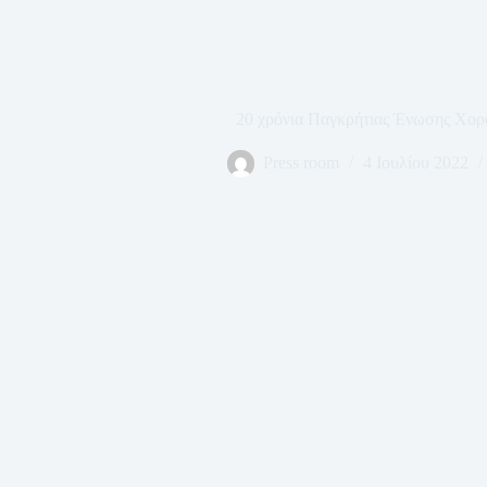
20 χρόνια Παγκρήτιας Ένωσης Χο
Press room
4 Ιουλίου 2022