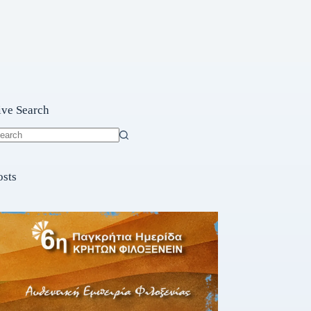
ive Search
o
sults
osts