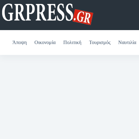
Μετάβαση
στο
περιεχόμενο
Άποψη
Οικονομία
Πολιτική
Τουρισμός
Ναυτιλία