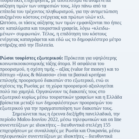
τουριστικές επιχειρήσεις, με αποτέλεσμα να αναμένεται
αύξηση τιμών των υπηρεσιών τους, λίγο πάνω από τα
επίπεδα του τρέχοντος πληθωρισμού, για την αντιμετώπιση
αυξημένου κόστους ενέργειας και πρώτων υλών κτλ.
Ωστόσο, οι τάσεις αύξη­σης των τιμών εμφανίζονται πιο ήπιες
σε καταλύματα και τουριστικά γραφεία, λόγω «κλειδω­
μένων» συμφωνιών. Τέλος, η επιδότηση του κόστους
ενέργειας καταγράφεται και εδώ ως το δημοφιλέστερο μέτρο
στήριξης από την Πολιτεία.
Ρώσοι τουρίστες εξωτερικού:
Πρόκειται για υψηλότερης
κοινωνικοοικονομικής τάξης άτομα. Η ασφάλεια του
προορισμού, η σχέση τιμής – αξίας (value for money) και το
δίπτυχο «ήλιος & θάλασσα» είναι τα βασικά κριτήρια
επιλογής προορισμού διακοπών στο εξωτερικό, ενώ οι
σχέσεις της Ρωσίας με τη χώρα προορισμού αξιολογείται
πολύ πιο χαμηλά. Οργανώνουν τις διακοπές τους στο
εξωτερικό κυρίως μέσω τουριστικών γραφείων και η Ελλάδα
βρίσκεται μεταξύ των δημοφιλέστερων προορισμών του
εξωτερικού για την πραγματοποίηση των διακοπών τους.
Σημειώνεται πως η έρευνα διεξήχθη πανελλαδικά, την
περίοδο Μαΐου-Ιουνίου 2022, μέσω τηλεφωνικών και on line
συνεντεύξεων με ιδιοκτήτες – διευθυντικά στελέχη 155
επιχειρήσεων με συναλλαγές με Ρωσία και Ουκρανία, μέσω
τηλεφωνικών συνεντεύξεων με ιδιοκτήτες – διευθυντικά