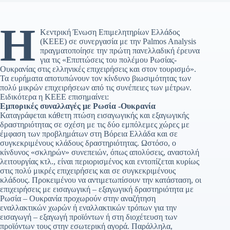
Η
Κεντρική Ένωση Επιμελητηρίων Ελλάδος
(ΚΕΕΕ) σε συνεργασία με την Palmos Analysis
πραγματοποίησε την πρώτη πανελλαδική έρευνα
για τις «Επιπτώσεις του πολέμου Ρωσίας-
Ουκρανίας στις ελληνικές επιχειρήσεις και στον τουρισμό».
Τα ευρήματα αποτυπώνουν τον κίνδυνο βιωσιμότητας των
πολύ μικρών επιχειρήσεων από τις συνέπειες των μέτρων.
Ειδικότερα η ΚΕΕΕ επισημαίνει:
Εμπορικές συναλλαγές με Ρωσία -Ουκρανία
Καταγράφεται κάθετη πτώση εισαγω­γι­κής και εξαγωγικής
δραστηριότητας σε σχέση με τις δύο εμπόλεμες χώρες με
έμφαση των προβλημάτων στη Βόρεια Ελλάδα και σε
συγκεκριμένους κλάδους δραστηριότητας. Ωστόσο, ο
κίνδυνος «σκληρών» συνεπειών, όπως απολύσεις, αναστολή
λειτουργίας κτλ., είναι περιορισμένος και εντοπίζεται κυρίως
στις πολύ μικρές επιχειρήσεις και σε συγκεκριμένους
κλάδους. Προκειμένου να αντιμετωπίσουν την κατάσταση, οι
επιχειρήσεις με εισαγωγική – εξαγωγική δραστηριότητα με
Ρωσία – Ουκρανία προχωρούν στην αναζήτηση
εναλλακτικών χωρών ή εναλλακτικών τρόπων για την
εισαγωγή – εξαγωγή προϊόντων ή στη διοχέτευση των
προϊόντων τους στην εσωτερική αγορά. Παράλληλα,