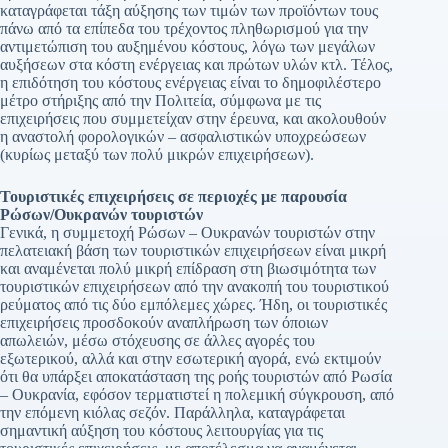
καταγράφεται τάξη αύξησης των τιμών των προϊόντων τους
πάνω από τα επίπεδα του τρέχοντος πληθωρισμού για την
αντιμετώπιση του αυξημένου κόστους, λόγω των μεγάλων
αυξήσεων στα κόστη ενέργειας και πρώτων υλών κτλ. Τέλος,
η επιδότηση του κόστους ενέργειας είναι το δημοφιλέστερο
μέτρο στήριξης από την Πολιτεία, σύμφωνα με τις
επιχειρήσεις που συμμετείχαν στην έρευνα, και ακολουθούν
η αναστολή φορολογικών – ασφαλιστικών υποχρεώσεων
(κυρίως μεταξύ των πολύ μικρών επιχειρήσεων).
Τουριστικές επιχειρήσεις σε περιοχές με παρουσία
Ρώσων/Ουκρανών τουριστών
Γενικά, η συμμετοχή Ρώσων – Ουκρανών τουριστών στην
πελατειακή βάση των τουριστικών επιχειρήσεων είναι μικρή
και αναμένεται πολύ μικρή επίδραση στη βιωσιμότητα των
τουριστικών επιχειρήσεων από την ανακοπή του τουριστικού
ρεύματος από τις δύο εμπόλεμες χώρες. Ήδη, οι τουριστικές
επιχειρήσεις προσδοκούν αναπλήρωση των όποιων
απωλειών, μέσω στόχευσης σε άλλες αγορές του
εξωτερικού, αλλά και στην εσωτερική αγορά, ενώ εκτιμούν
ότι θα υπάρξει αποκατάσταση της ροής τουριστών από Ρωσία
– Ουκρανία, εφόσον τερματιστεί η πολεμική σύγκρουση, από
την επόμενη κιόλας σεζόν. Παράλληλα, καταγράφεται
σημαντική αύξηση του κόστους λειτουργίας για τις