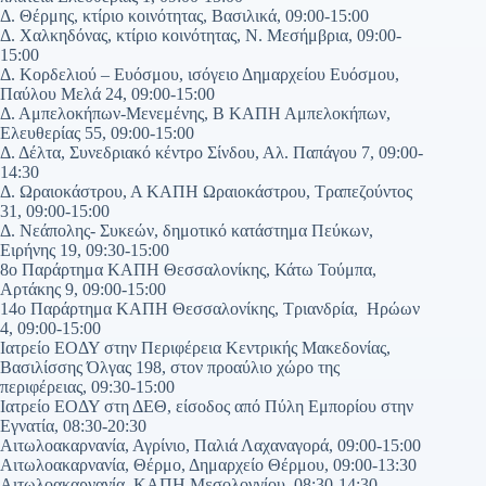
Δ. Θέρμης, κτίριο κοινότητας, Βασιλικά, 09:00-15:00
Δ. Χαλκηδόνας, κτίριο κοινότητας, Ν. Μεσήμβρια, 09:00-
15:00
Δ. Κορδελιού – Ευόσμου, ισόγειο Δημαρχείου Ευόσμου,
Παύλου Μελά 24, 09:00-15:00
Δ. Αμπελοκήπων-Μενεμένης, Β ΚΑΠΗ Αμπελοκήπων,
Ελευθερίας 55, 09:00-15:00
Δ. Δέλτα, Συνεδριακό κέντρο Σίνδου, Αλ. Παπάγου 7, 09:00-
14:30
Δ. Ωραιοκάστρου, Α ΚΑΠΗ Ωραιοκάστρου, Τραπεζούντος
31, 09:00-15:00
Δ. Νεάπολης- Συκεών, δημοτικό κατάστημα Πεύκων,
Ειρήνης 19, 09:30-15:00
8ο Παράρτημα ΚΑΠΗ Θεσσαλονίκης, Κάτω Τούμπα,
Αρτάκης 9, 09:00-15:00
14ο Παράρτημα ΚΑΠΗ Θεσσαλονίκης, Τριανδρία, Ηρώων
4, 09:00-15:00
Ιατρείο ΕΟΔΥ στην Περιφέρεια Κεντρικής Μακεδονίας,
Βασιλίσσης Όλγας 198, στον προαύλιο χώρο της
περιφέρειας, 09:30-15:00
Ιατρείο ΕΟΔΥ στη ΔΕΘ, είσοδος από Πύλη Εμπορίου στην
Εγνατία, 08:30-20:30
Αιτωλοακαρνανία, Αγρίνιο, Παλιά Λαχαναγορά, 09:00-15:00
Αιτωλοακαρνανία, Θέρμο, Δημαρχείο Θέρμου, 09:00-13:30
Αιτωλοακαρνανία, ΚΑΠΗ Μεσολογγίου, 08:30-14:30