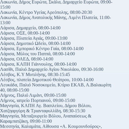
Λακωνία, Δήμος Ευρώτα, Σκάλα, Δημαρχείο Ευρώτα, 09:00-
15:00
Λακωνία, Κέντρο Υγείας Αρεόπολης, 08:00-20:30
Λακωνία, Δήμος Ανατολικής Μάνης, Λιμένι Πλατεία, 11:00-
13:00
Λάρισα, Δημαρχείο, 08:00-14:00
Λάρισα, ΟΣΕ, 08:00-14:00
Λάρισα, Πλατεία Αγιάς, 09:00-13:00
Λάρισα, Δημοτικό Ωδείο, 08:00-14:00
Λάρισα, Εμπορικό Κέντρο Γαία, 08:00-14:00
Λάρισα, Μύλος του Παππά, 08:00-14:00
Λάρισα, ΟΑΕΔ, 08:00-14:00
Λάρισα, ΚΑΠΗ Γιάννουλης, 08:00-14:00
Λασίθι, Παλιό Δημαρχείο Αγίου Νικολάου, 09:30-16:00
Λέσβος, Κ.Υ Μυτιλήνης, 08:30-15:45
Λέσβος, πλατεία Δημοτικού Θεάτρου, 10:00-14:00
Λευκάδα, Παλιό Νοσοκομείο, Κτίριο ΕΚΑΒ, Α.Βαλαωρίτη
40, 08:00-15:00
Λήμνος, Παλιό Λιμάνι, 09:00-15:00
Λήμνος, ιατρείο Πορτιανού, 09:00-15:00
Μαγνησία, ΚΑΠΗ Αγ. Βασιλείου, Δήμου Βόλου,
Χατζηαργύρη & Τριανταφυλλίδη, 08:30-15:30
Μαγνησία, Μεταξουργείο Βόλου, Αναπαύσεως &
Καραμπατζάκη, 09:00-11:00
Μεσσηνία, Καλαμάτα, Αίθουσα «Α. Κουμουνδούρος»,