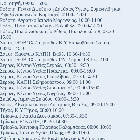
Κομοτηνή, 09:00-15:00
Ροδόπη, Γενική Διεύθυνση Δημόσιας Υγείας, Συμεωνίδη και
Υψηλάντου γωνία, Κομοτηνή, 09:00-15:00
Ροδόπη, Αγροτικό Ιατρείο Μαρώνειας, 10:00-14:00
Ρόδος, Πνευματικό κέντρο Καλυθιών, 09.00-14.00
Ρόδος, Παλιό νοσοκομείο Ρόδου, Παπαλουκά 5-8, 08.30-
15.00
Σάμος, ISOBOX έμπροσθεν Κ.Υ Καρλοβάσου Σάμου,
08:00-14:30
Σάμος, Καφενείο ΚΑΠΗ, Βαθύ, 10:30-14:30
Σάμος, ISOBOX έμπροσθεν Γ.Ν. Σάμου, 08:15-12:00
Σέρρες, Κέντρο Υγείας Σερρών, 08:30-19:30
Σέρρες, Κέντρο Υγείας Ηράκλειας, 09:00-15:00
Σέρρες, Κέντρο Υγείας Ροδολίβους, 09:30-14:30
Σέρρες, ΚΑΠΗ Σιδηροκάστρου, 09:00-14:00
Σέρρες, Κέντρο Υγείας Στρυμονικού, 09:00-15:00
Σέρρες, Κέντρο Υγείας Νιγρίτας, 09:00-15:00
Σκιάθος, Λιμένας Σκιάθου, 08:00-15:30
Σύρος, Αθλητικό κέντρο Δημήτριος Βικέλας, 09:00-15:00
Τήνος, Κ.Υ Τήνου, 08:00-16:00
Τρίκαλα, Πλατεία Δεσποτικού, 07:30-13:30
Τρίκαλα, Ε’ ΚΑΠΗ, 09:30-14:30
Τρίκαλα, Κεντρική Πλατείας Καλαμπάκας, 08:00-10:00
Τρίκαλα, Κέντρο Υγείας Πύλης, 08:30-11:00
Φθιώτιδα, Δημοτικό Parking Γαλανέικα, Αλύτρωτων