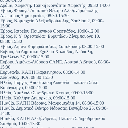
08:00-14:30
Δράμα, Χωριστή, Τοπική Κοινότητα Χωριστής, 09:30-14:00
Έβρος, Φουαγιέ Δημοτικό Θέατρο Αλεξανδρούπολης,
Λεωφόρος Δημοκρατίας, 08:30-15:30
Έβρος, Νομαρχείο Αλεξανδρούπολης, Σουλίου 2, 09:00-
15:00
Έβρος, Ιατρείου Ποιμενικού Ορεστιάδας, 10:00-12:00
Έβρος, Κ.Υ. Ορεστιάδας, Ευρυπίδου Ζίγκμπουργκ 10,
08:30-15:30
Έβρος, Λιμάνι Καμαριώτισσας, Σαμοθράκη, 08:00-15:00
Εύβοια, 5ο Δημοτικό Σχολείο Χαλκίδας, Νεάπολη,
Τραλλέων 57, 09:00-15:00
Εύβοια, Λιμένας-Αίθουσα ΟΛΝΕ, Λουτρά Αιδηψού, 08:30-
15:30
Ευρυτανία, ΚΑΠΗ Καρπενησίου, 08:30-14:30
Ζάκυνθος, ΙΚΑ, 08:30-15:30
Ηλεία, Πύργος, Αποστολική Διακονία – πλατεία Σάκη
Καράγιωργα, 09:00-15:00
Ηλεία, Αμαλιάδα Συνεδριακό Κέντρο, 09:00-15:00
Ηλεία, Κυλλήνη Δημαρχείο, 09:00-15:00
Ημαθία, ΚΑΠΗ Βέροιας, Μαυρομιχάλη 14, 08:30-15:00
Ημαθία, Δημοτικό Θέατρο Νάουσας, Βενιζέλου 25, 09:00-
14:30
Ημαθία, ΚΑΠΗ Αλεξάνδρειας, Πλατεία Σιδηροδρομικού
Σταθμού, 10:00-13:30