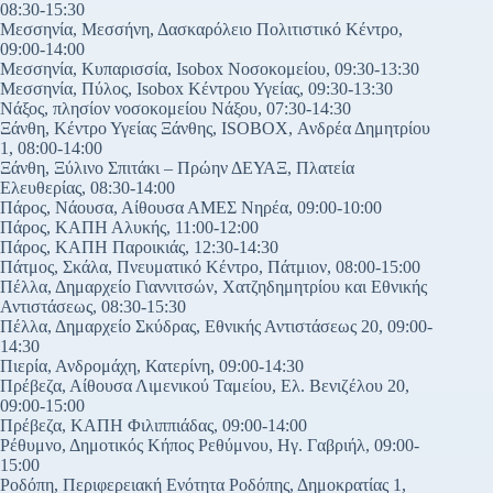
08:30-15:30
Μεσσηνία, Μεσσήνη, Δασκαρόλειο Πολιτιστικό Κέντρο,
09:00-14:00
Μεσσηνία, Κυπαρισσία, Isobox Νοσοκομείου, 09:30-13:30
Μεσσηνία, Πύλος, Isobox Κέντρου Υγείας, 09:30-13:30
Νάξος, πλησίον νοσοκομείου Νάξου, 07:30-14:30
Ξάνθη, Κέντρο Υγείας Ξάνθης, ISOBOX, Ανδρέα Δημητρίου
1, 08:00-14:00
Ξάνθη, Ξύλινο Σπιτάκι – Πρώην ΔΕΥΑΞ, Πλατεία
Ελευθερίας, 08:30-14:00
Πάρος, Νάουσα, Αίθουσα ΑΜΕΣ Νηρέα, 09:00-10:00
Πάρος, ΚΑΠΗ Αλυκής, 11:00-12:00
Πάρος, ΚΑΠΗ Παροικιάς, 12:30-14:30
Πάτμος, Σκάλα, Πνευματικό Κέντρο, Πάτμιον, 08:00-15:00
Πέλλα, Δημαρχείο Γιαννιτσών, Χατζηδημητρίου και Εθνικής
Αντιστάσεως, 08:30-15:30
Πέλλα, Δημαρχείο Σκύδρας, Εθνικής Αντιστάσεως 20, 09:00-
14:30
Πιερία, Ανδρομάχη, Κατερίνη, 09:00-14:30
Πρέβεζα, Αίθουσα Λιμενικού Ταμείου, Ελ. Βενιζέλου 20,
09:00-15:00
Πρέβεζα, ΚΑΠΗ Φιλιππιάδας, 09:00-14:00
Ρέθυμνο, Δημοτικός Κήπος Ρεθύμνου, Ηγ. Γαβριήλ, 09:00-
15:00
Ροδόπη, Περιφερειακή Ενότητα Ροδόπης, Δημοκρατίας 1,