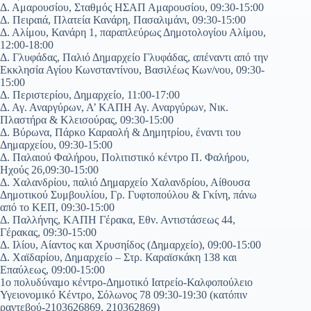
Δ. Αμαρουσίου, Σταθμός ΗΣΑΠ Αμαρουσίου, 09:30-15:00
Δ. Πειραιά, Πλατεία Κανάρη, Πασαλιμάνι, 09:30-15:00
Δ. Αλίμου, Κανάρη 1, παραπλεύρως Δημοτολογίου Αλίμου,
12:00-18:00
Δ. Γλυφάδας, Παλιό Δημαρχείο Γλυφάδας, απέναντι από την
Εκκλησία Αγίου Κωνσταντίνου, Βασιλέως Κων/νου, 09:30-
15:00
Δ. Περιστερίου, Δημαρχείο, 11:00-17:00
Δ. Αγ. Αναργύρων, Α’ ΚΑΠΗ Αγ. Αναργύρων, Νικ.
Πλαστήρα & Κλεισούρας, 09:30-15:00
Δ. Βύρωνα, Πάρκο Καραολή & Δημητρίου, έναντι του
Δημαρχείου, 09:30-15:00
Δ. Παλαιού Φαλήρου, Πολιτιστικό κέντρο Π. Φαλήρου,
Ηχούς 26,09:30-15:00
Δ. Χαλανδρίου, παλιό Δημαρχείο Χαλανδρίου, Αίθουσα
Δημοτικού Συμβουλίου, Γρ. Γυφτοπούλου & Γκίνη, πάνω
από το ΚΕΠ, 09:30-15:00
Δ. Παλλήνης, ΚΑΠΗ Γέρακα, Εθν. Αντιστάσεως 44,
Γέρακας, 09:30-15:00
Δ. Ιλίου, Αίαντος και Χρυσηίδος (Δημαρχείο), 09:00-15:00
Δ. Χαϊδαρίου, Δημαρχείο – Στρ. Καραϊσκάκη 138 και
Επαύλεως, 09:00-15:00
1ο πολυδύναμο κέντρο-Δημοτικό Ιατρείο-Καλφοπούλειο
Υγειονομικό Κέντρο, Σόλωνος 78 09:30-19:30 (κατόπιν
ραντεβού-2103626869, 210362869)