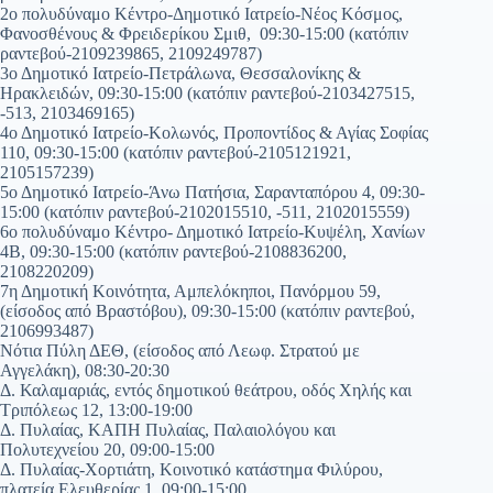
2ο πολυδύναμο Κέντρο-Δημοτικό Ιατρείο-Νέος Κόσμος,
Φανοσθένους & Φρειδερίκου Σμιθ, 09:30-15:00 (κατόπιν
ραντεβού-2109239865, 2109249787)
3ο Δημοτικό Ιατρείο-Πετράλωνα, Θεσσαλονίκης &
Ηρακλειδών, 09:30-15:00 (κατόπιν ραντεβού-2103427515,
-513, 2103469165)
4ο Δημοτικό Ιατρείο-Κολωνός, Προποντίδος & Αγίας Σοφίας
110, 09:30-15:00 (κατόπιν ραντεβού-2105121921,
2105157239)
5ο Δημοτικό Ιατρείο-Άνω Πατήσια, Σαρανταπόρου 4, 09:30-
15:00 (κατόπιν ραντεβού-2102015510, -511, 2102015559)
6ο πολυδύναμο Κέντρο- Δημοτικό Ιατρείο-Κυψέλη, Χανίων
4Β, 09:30-15:00 (κατόπιν ραντεβού-2108836200,
2108220209)
7η Δημοτική Κοινότητα, Αμπελόκηποι, Πανόρμου 59,
(είσοδος από Βραστόβου), 09:30-15:00 (κατόπιν ραντεβού,
2106993487)
Νότια Πύλη ΔΕΘ, (είσοδος από Λεωφ. Στρατού με
Αγγελάκη), 08:30-20:30
Δ. Καλαμαριάς, εντός δημοτικού θεάτρου, οδός Χηλής και
Τριπόλεως 12, 13:00-19:00
Δ. Πυλαίας, ΚΑΠΗ Πυλαίας, Παλαιολόγου και
Πολυτεχνείου 20, 09:00-15:00
Δ. Πυλαίας-Χορτιάτη, Κοινοτικό κατάστημα Φιλύρου,
πλατεία Ελευθερίας 1, 09:00-15:00