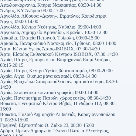
Αιτωλοακαρνανία, Κτήριο Ναυπακτίας, 08:30-14:30
Άνδρος, ΚΥ Άνδρου 09:00-17:00
Αργολίδα, Αίθουσα «Δανάη», Στρατώνες Καποδίστρια,
Άργος, 09:00-14:00
Αργολίδα, Κέντρο Νεότητας, Ναύπλιο, 09:00-14:00
Αργολίδα, Δημαρχείο Κρανιδίου, Κρανίδι, 10:30-12:30
Αρκαδία, Πλατεία Πετρινού, Τρίπολη, 09:00-15:00
Αρκαδία, Παναρκαδικό Νοσοκομείο, Τρίπολη, 08:00-14:00
Άρτα, Κέντρο Υγείας Άρτας-ISOBOX, 07:30-14:30
Άρτα, Είσοδος Εκθεσιακού Κέντρου-ISOBOX, 07:30-14:30
Αχαΐα, Πάτρα, Εμπορικό και Βιομηχανικό Επιμελητήριο,
08:15-20:15
Αχαΐα, Πάτρα, Κέντρο Υγείας βόρειου τομέα, 08:00-20:00
Αχαΐα, Αίγιο, Οίκημα μάνα και παιδί, 08:30-14:30
Αχαΐα, Βραχνέικα Σταυροπούλειο πνευματικό κέντρο, 08:30-
14:30
Αχαΐα, Σελιανίτικα κοινοτικό γραφείο, 09:00-14:00
Αχαΐα, Πανεπιστήμιο Πατρών χώρος εστίας, 08:30-14:30
Βοιωτία, Πνευματικό Κέντρο Θήβας, Πινδάρου 112, 08:30-
15:00
Βοιωτία, Παλαιό Δημαρχείο Λιβαδειάς, Καραγιαννοπούλου
1, 08:30-15:00
Γρεβενά, Εξεταστήριο Θ. Ζιάκα 23, 08:30-15:00
Δράμα, Πρώην Δημαρχείο, Έναντι Πλατεία Ελευθερίας,