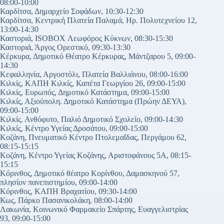
08:00-10:00
Καρδίτσα, Δημαρχείο Σοφάδων, 10:30-12:30
Καρδίτσα, Κεντρική Πλατεία Παλαμά, Ηρ. Πολυτεχνείου 12,
13:00-14:30
Καστοριά, ISOBOX Λεωφόρος Κύκνων, 08:30-15:30
Καστοριά, Άργος Ορεστικό, 09:30-13:30
Κέρκυρα, Δημοτικό Θέατρο Κέρκυρας, Μάντζαρου 5, 09:00-
14:30
Κεφαλληνία, Αργοστόλι, Πλατεία Βαλλιάνου, 08:00-16:00
Κιλκίς, ΚΑΠΗ Κιλκίς, Καπέτα Γεωργίου 26, 09:00-15:00
Κιλκίς, Ευρωπός, Δημοτικό Κατάστημα, 09:00-15:00
Κιλκίς, Αξιούπολη. Δημοτικό Κατάστημα (Πρώην ΔΕΥΑ),
09:00-15:00
Κιλκίς. Ανθόφυτο, Παλιό Δημοτικό Σχολείο, 09:00-14:30
Κιλκίς, Κέντρο Υγείας Δροσάτου, 09:00-15:00
Κοζάνη, Πνευματικό Κέντρο Πτολεμαΐδας, Περγάμου 62,
08:15-15:15
Κοζάνη, Κέντρο Υγείας Κοζάνης, Αριστοφάνους 5Α, 08:15-
15:15
Κόρινθος, Δημοτικό θέατρο Κορίνθου, Δαμασκηνού 57,
πλησίον πανεπιστημίου, 09:00-14:00
Κόρινθος, ΚΑΠΗ Βραχατίου, 09:30-14:00
Κως, Πάρκο Πασανικολάκη, 08:00-14:00
Λακωνία, Κοινωνικό Φαρμακείο Σπάρτης, Ευαγγελιστρίας
93, 09:00-15:00