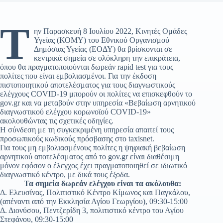
Τ
ην Παρασκευή 8 Ιουλίου 2022, Κινητές Ομάδες
Υγείας (ΚΟΜΥ) του Εθνικού Οργανισμού
Δημόσιας Υγείας (ΕΟΔΥ) θα βρίσκονται σε
κεντρικά σημεία σε ολόκληρη την επικράτεια,
όπου θα πραγματοποιούνται δωρεάν rapid test για τους
πολίτες που είναι εμβολιασμένοι. Για την έκδοση
πιστοποιητικού αποτελέσματος για τους διαγνωστικούς
ελέγχους COVID-19 μπορούν οι πολίτες να επισκεφθούν το
gov.gr και να μεταβούν στην υπηρεσία «Βεβαίωση αρνητικού
διαγνωστικού ελέγχου κορωνοϊού COVID-19»
ακολουθώντας τις σχετικές οδηγίες.
Η σύνδεση με τη συγκεκριμένη υπηρεσία απαιτεί τους
προσωπικούς κωδικούς πρόσβασης στο taxisnet.
Για τους μη εμβολιασμένους πολίτες η ψηφιακή βεβαίωση
αρνητικού αποτελέσματος από το gov.gr είναι διαθέσιμη
μόνον εφόσον ο έλεγχος έχει πραγματοποιηθεί σε ιδιωτικό
διαγνωστικό κέντρο, με δικά τους έξοδα.
Τα σημεία δωρεάν ελέγχου είναι τα ακόλουθα:
Δ. Ελευσίνας, Πολιτιστικό Κέντρο Κίμωνος και Παγκάλου,
(απέναντι από την Εκκλησία Αγίου Γεωργίου), 09:30-15:00
Δ. Διονύσου, Πεντζερίδη 3, πολιτιστικό κέντρο του Αγίου
Στεφάνου, 09:30-15:00