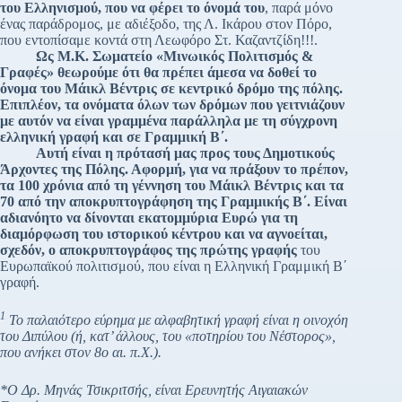
του Ελληνισμού, που να φέρει το όνομά του
, παρά μόνο
ένας παράδρομος, με αδιέξοδο, της Λ. Ικάρου στον Πόρο,
που εντοπίσαμε κοντά στη Λεωφόρο Στ. Καζαντζίδη!!!.
Ως Μ.Κ. Σωματείο «Μινωικός Πολιτισμός &
Γραφές» θεωρούμε ότι θα πρέπει άμεσα να δοθεί το
όνομα του Μάικλ Βέντρις σε κεντρικό δρόμο της πόλης.
Επιπλέον, τα ονόματα όλων των δρόμων που γειτνιάζουν
με αυτόν να είναι γραμμένα παράλληλα με τη σύγχρονη
ελληνική γραφή και σε Γραμμική Β΄.
Αυτή είναι η πρότασή μας προς τους Δημοτικούς
Άρχοντες της Πόλης. Αφορμή, για να πράξουν το πρέπον,
τα 100 χρόνια από τη γέννηση του Μάικλ Βέντρις και τα
70 από την αποκρυπτογράφηση της Γραμμικής Β΄. Είναι
αδιανόητο να δίνονται εκατομμύρια Ευρώ για τη
διαμόρφωση του ιστορικού κέντρου και να αγνοείται,
σχεδόν, ο αποκρυπτογράφος της πρώτης γραφής
του
Ευρωπαϊκού πολιτισμού, που είναι η Ελληνική Γραμμική Β΄
γραφή.
1
Το παλαιότερο εύρημα με αλφαβητική γραφή είναι η οινοχόη
του Διπύλου (ή, κατ’ άλλους, του «ποτηρίου του Νέστορος»,
που ανήκει στον 8ο αι. π.Χ.).
*Ο Δρ. Μηνάς Τσικριτσής, είναι Ερευνητής Αιγαιακών