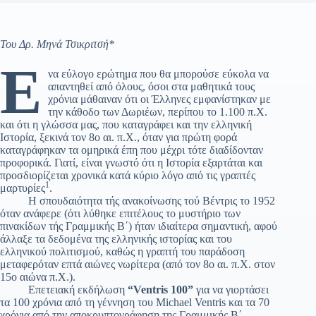
Του Δρ. Μηνά Τσικριτσή*
Έ
να εύλογο ερώτημα που θα μπορούσε εύκολα να
απαντηθεί από όλους, όσοι στα μαθητικά τους
χρόνια μάθαιναν ότι οι Έλληνες εμφανίστηκαν με
την κάθοδο των Δωριέων, περίπου το 1.100 π.Χ.
και ότι η γλώσσα μας, που καταγράφει και την ελληνική
Ιστορία, ξεκινά τον 8ο αι. π.Χ., όταν για πρώτη φορά
καταγράφηκαν τα ομηρικά έπη που μέχρι τότε διαδίδονταν
προφορικά. Γιατί, είναι γνωστό ότι η Ιστορία εξαρτάται και
προσδιορίζεται χρονικά κατά κύριο λόγο από τις γραπτές
1
μαρτυρίες
.
Η σπουδαιότητα τής ανακοίνωσης τού Βέντρις το 1952
όταν ανάφερε (ότι λύθηκε επιτέλους το μυστήριο των
πινακίδων τής Γραμμικής Β΄) ήταν ιδιαίτερα σημαντική, αφού
άλλαξε τα δεδομένα της ελληνικής ιστορίας και του
ελληνικού πολιτισμού, καθώς η γραπτή του παράδοση
μεταφερόταν επτά αιώνες νωρίτερα (από τον 8ο αι. π.Χ. στον
15ο αιώνα π.Χ.).
Επετειακή εκδήλωση
“Ventris 100”
για να γιορτάσει
τα 100 χρόνια από τη γέννηση του Michael Ventris και τα 70
χρόνια από την αποκρυπτογράφηση της Γραμμικής Β΄,