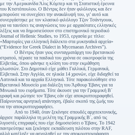
με την Αμερικανίδα Άλις Κόμπερ και τη Στατιστική έρευνα
του Κτιστόπουλου. Ο Βέντρις δεν ήταν φιλόλογος και δεν
μπορούσε να συνεχίσει την ανακάλυψή του, γι’ αυτό και
συνεργάστηκε με τον κλασικό φιλόλογο Τζον Τσάντγουικ,
για να ταυτίσει τις αναγνώσεις του με αρχαιότατες ελληνικές
λέξεις και να δημοσιεύσουν στο επιστημονικό περιοδικό
Journal of Hellenic Studies, το 1953, εργασία με τίτλο:
«Μαρτυρίες για ελληνική διάλεκτο στα μυκηναϊκά αρχεία»
(“Evidence for Greek Dialect in Mycenaean Archives”).
Ο Βέντρις ήταν γιος συνταγματάρχη του βρετανικού
στρατού, πέρασε τα παιδικά του χρόνια σε οικοτροφεία της
Ελβετίας, όπου φάνηκε η κλίση του στην εκμάθηση
γλωσσών. Στο Δημοτικό είχε μάθει Γαλλικά, Γερμανικά,
Ελβετικά. Στην Αγγλία, σε ηλικία 14 χρονών, είχε διδαχθεί τα
Λατινικά και τα αρχαία Ελληνικά. Τότε παρακολούθησε στο
Βρετανικό Μουσείο μια διάλεξη του Άρθουρ Έβανς για τα
Μινωικά του ευρήματα. Τότε άκουσε για την Γραμμική Β΄
γραφή και ρώτησε τον Έβανς εάν είχε αποκρυπτογραφηθεί.
Παίρνοντας αρνητική απάντηση, έβαλε σκοπό της ζωής του
να την αποκρυπτογραφήσει.
Από το 1940, όταν ξεκίνησε σπουδές αρχιτεκτονικής,
άρχισε παράλληλα τη μελέτη της Γραμμικής Β΄, από τις
λιγοστές επιγραφές που είχε δημοσιεύσει ο Έβανς. Το 1942
παντρεύτηκε και ξεκίνησε εκπαίδευση πιλότου στην RAF,
αλλά κατέληξε να ασχοληθεί με την αποκρυπτογράφηση