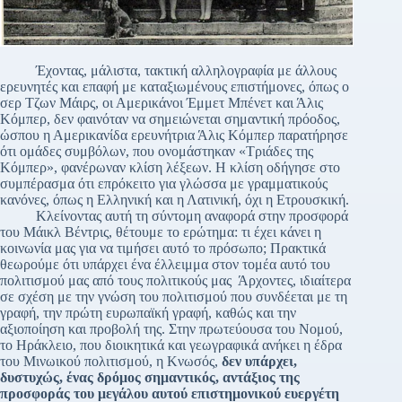
Έχοντας, μάλιστα, τακτική αλληλογραφία με άλλους
ερευνητές και επαφή με καταξιωμένους επιστήμονες, όπως ο
σερ Τζων Μάιρς, οι Αμερικάνοι Έμμετ Μπένετ και Άλις
Κόμπερ, δεν φαινόταν να σημειώνεται σημαντική πρόοδος,
ώσπου η Αμερικανίδα ερευνήτρια Άλις Κόμπερ παρατήρησε
ότι ομάδες συμβόλων, που ονομάστηκαν «Τριάδες της
Κόμπερ», φανέρωναν κλίση λέξεων. Η κλίση οδήγησε στο
συμπέρασμα ότι επρόκειτο για γλώσσα με γραμματικούς
κανόνες, όπως η Ελληνική και η Λατινική, όχι η Ετρουσκική.
Κλείνοντας αυτή τη σύντομη αναφορά στην προσφορά
του Μάικλ Βέντρις, θέτουμε το ερώτημα: τι έχει κάνει η
κοινωνία μας για να τιμήσει αυτό το πρόσωπο; Πρακτικά
θεωρούμε ότι υπάρχει ένα έλλειμμα στον τομέα αυτό του
πολιτισμού μας από τους πολιτικούς μας Άρχοντες, ιδιαίτερα
σε σχέση με την γνώση του πολιτισμού που συνδέεται με τη
γραφή, την πρώτη ευρωπαϊκή γραφή, καθώς και την
αξιοποίηση και προβολή της. Στην πρωτεύουσα του Νομού,
το Ηράκλειο, που διοικητικά και γεωγραφικά ανήκει η έδρα
του Μινωικού πολιτισμού, η Κνωσός,
δεν υπάρχει,
δυστυχώς, ένας δρόμος σημαντικός, αντάξιος της
προσφοράς του μεγάλου αυτού επιστημονικού ευεργέτη