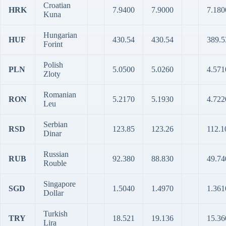
Croatian
HRK
7.9400
7.9000
7.180
Kuna
Hungarian
HUF
430.54
430.54
389.5
Forint
Polish
PLN
5.0500
5.0260
4.571
Zloty
Romanian
RON
5.2170
5.1930
4.722
Leu
Serbian
RSD
123.85
123.26
112.1
Dinar
Russian
RUB
92.380
88.830
49.74
Rouble
Singapore
SGD
1.5040
1.4970
1.361
Dollar
Turkish
TRY
18.521
19.136
15.36
Lira