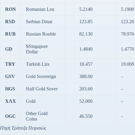
RON
Romanian Leu
5.2140
5.1900
RSD
Serbian Dinar
123.85
123.26
RUB
Russian Rouble
82.130
78.970
S
Singapore
GD
1.4840
1.4770
Dollar
TRY
Turkish Lira
18.457
19.069
GSV
Gold Sovereign
388.00
–
HGS
Half Gold Sover
203.60
–
XAX
Gold
52.000
–
Other Gold
OGC
46.550
–
Coins
Πηγή Τράπεζα Πειραιώς