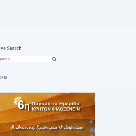
ive Search
o
sults
osts