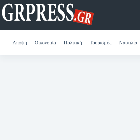
Μετάβαση
στο
περιεχόμενο
Άποψη
Οικονομία
Πολιτική
Τουρισμός
Ναυτιλία