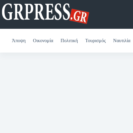
Μετάβαση
στο
περιεχόμενο
Άποψη
Οικονομία
Πολιτική
Τουρισμός
Ναυτιλία