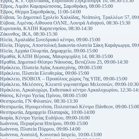
Έβρος, Κ.Υ. Ορεστιάδας, Ευρυπίδου Ζίγκμπουργκ 10, 08:30-15.30
Έβρος, Λιμάνι Καμαριώτισσας, Σαμοθράκη, 08:00-15:00
Έβρος, Θέρμα Σαμοθράκης, 11:00-14:00
Εύβοια, 5ο Δημοτικό Σχολείο Χαλκίδας, Νεάπολη, Τραλλέων 57, 09:
Εύβοια, Λιμένας-Αίθουσα ΟΛΝΕ, Λουτρά Αιδηψού, 08:30-15:30
Ευρυτανία, ΚΑΠΗ Καρπενησίου, 08:30-14:30
Ζάκυνθος, ΙΚΑ, 08:30-15:30
Ηλεία, Αμαλιάδα Συνεδριακό κέντρο, 09:00-15:00
Ηλεία, Πύργος, Αποστολική Διακονία-πλατεία Σάκη Καράγιωργα, 09:
Ηλεία, Αρχαία Ολυμπία, Δημαρχείο, 09:00-15:00
Ημαθία, ΚΑΠΗ Βέροιας, Μαυρομιχάλη 14, 08:30-15:00
Ημαθία, Δημοτικό Θέατρο Νάουσας, Βενιζέλου 25, 09:00-14:30
Ηράκλειο, Πλατεία Αγίας Αικατερίνης, 09:00-15:00
Ηράκλειο, Πλατεία Ελευθερίας, 09:00-15:00
Ηράκλειο, ISOBOX – Προαύλιος χώρος 7ης ΥΠΕ, 09:00-15:00
Ηράκλειο, Μελέσσες, Κλειστό γυμναστήριο Μελεσσών, 09:00-10:30
Ηράκλειο, Αρκαλοχώρι, Εκθεσιακό κέντρο Αρκαλοχωρίου, 12:30-14
Θάσος, Κέντρο Υγείας Πρίνου, 08:00-15:00
Θεσπρωτία, ΓΝ Φιλιατών, 08:30-13:30
Θεσπρωτία, Ηγουμενίτσα, Πολιτιστικό Κέντρο Πάνθεον, 09:00-15:0
Θεσπρωτία, Δημαρχείο Πλαταριάς, 10:00-14:00
Ικαρία, Κέντρο Υγείας Ευδήλου, 09:00-16:00
Ιωάννινα, Περιφέρεια Ηπείρου, 09:00-15:00
Ιωάννινα, Πλατεία Πύρρου, 09:00-14:00
Ιωάννινα, Ανατολή, Κοινοτικό Ιατρείο, 10:00-13:00