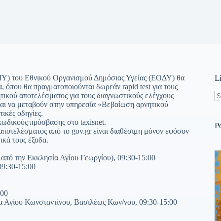
ΟΜΥ) του Εθνικού Οργανισμού Δημόσιας Υγείας (ΕΟΔΥ) θα
L
, όπου θα πραγματοποιούνται δωρεάν rapid test για τους
ητικού αποτελέσματος για τους διαγνωστικούς ελέγχους
και να μεταβούν στην υπηρεσία «Βεβαίωση αρνητικού
N
ικές οδηγίες.
re
ωδικούς πρόσβασης στο taxisnet.
P
αποτελέσματος από το gov.gr είναι διαθέσιμη μόνον εφόσον
ικά τους έξοδα.
 από την Εκκλησία Αγίου Γεωργίου), 09:30-15:00
09:30-15:00
:00
α Αγίου Κωνσταντίνου, Βασιλέως Κων/νου, 09:30-15:00