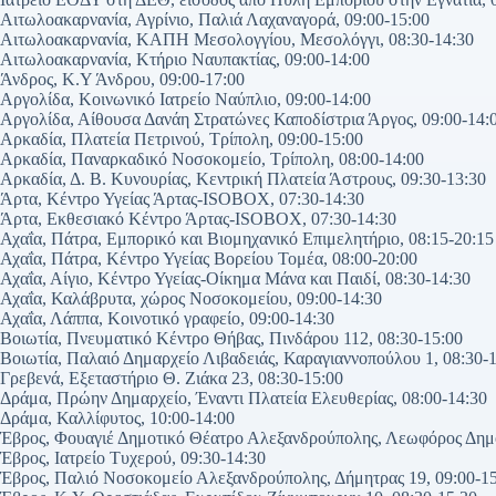
Αιτωλοακαρνανία, Αγρίνιο, Παλιά Λαχαναγορά, 09:00-15:00
Αιτωλοακαρνανία, ΚΑΠΗ Μεσολογγίου, Mεσολόγγι, 08:30-14:30
Αιτωλοακαρνανία, Κτήριο Ναυπακτίας, 09:00-14:00
Άνδρος, Κ.Υ Άνδρου, 09:00-17:00
Αργολίδα, Κοινωνικό Ιατρείο Ναύπλιο, 09:00-14:00
Αργολίδα, Αίθουσα Δανάη Στρατώνες Καποδίστρια Άργος, 09:00-14:
Αρκαδία, Πλατεία Πετρινού, Τρίπολη, 09:00-15:00
Αρκαδία, Παναρκαδικό Νοσοκομείο, Τρίπολη, 08:00-14:00
Αρκαδία, Δ. Β. Κυνουρίας, Κεντρική Πλατεία Άστρους, 09:30-13:30
Άρτα, Κέντρο Υγείας Άρτας-ISOBOX, 07:30-14:30
Άρτα, Εκθεσιακό Κέντρο Άρτας-ISOBOX, 07:30-14:30
Αχαΐα, Πάτρα, Εμπορικό και Βιομηχανικό Επιμελητήριο, 08:15-20:15
Αχαΐα, Πάτρα, Κέντρο Υγείας Βορείου Τομέα, 08:00-20:00
Αχαΐα, Αίγιο, Κέντρο Υγείας-Οίκημα Μάνα και Παιδί, 08:30-14:30
Αχαΐα, Καλάβρυτα, χώρος Νοσοκομείου, 09:00-14:30
Αχαΐα, Λάππα, Κοινοτικό γραφείο, 09:00-14:30
Βοιωτία, Πνευματικό Κέντρο Θήβας, Πινδάρου 112, 08:30-15:00
Βοιωτία, Παλαιό Δημαρχείο Λιβαδειάς, Καραγιαννοπούλου 1, 08:30-
Γρεβενά, Εξεταστήριο Θ. Ζιάκα 23, 08:30-15:00
Δράμα, Πρώην Δημαρχείο, Έναντι Πλατεία Ελευθερίας, 08:00-14:30
Δράμα, Καλλίφυτος, 10:00-14:00
Έβρος, Φουαγιέ Δημοτικό Θέατρο Αλεξανδρούπολης, Λεωφόρος Δημο
Έβρος, Ιατρείο Τυχερού, 09:30-14:30
Έβρος, Παλιό Νοσοκομείο Αλεξανδρούπολης, Δήμητρας 19, 09:00-1