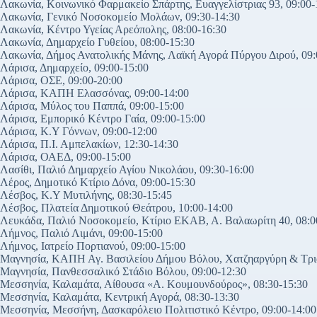
Λακωνία, Κοινωνικό Φαρμακείο Σπάρτης, Ευαγγελίστριας 93, 09:00-
Λακωνία, Γενικό Νοσοκομείο Μολάων, 09:30-14:30
Λακωνία, Κέντρο Υγείας Αρεόπολης, 08:00-16:30
Λακωνία, Δημαρχείο Γυθείου, 08:00-15:30
Λακωνία, Δήμος Ανατολικής Μάνης, Λαϊκή Αγορά Πύργου Διρού, 09:
Λάρισα, Δημαρχείο, 09:00-15:00
Λάρισα, ΟΣΕ, 09:00-20:00
Λάρισα, ΚΑΠΗ Ελασσόνας, 09:00-14:00
Λάρισα, Μύλος του Παππά, 09:00-15:00
Λάρισα, Εμπορικό Κέντρο Γαία, 09:00-15:00
Λάρισα, Κ.Υ Γόννων, 09:00-12:00
Λάρισα, Π.Ι. Αμπελακίων, 12:30-14:30
Λάρισα, ΟΑΕΔ, 09:00-15:00
Λασίθι, Παλιό Δημαρχείο Αγίου Νικολάου, 09:30-16:00
Λέρος, Δημοτικό Κτίριο Δόνα, 09:00-15:30
Λέσβος, Κ.Υ Μυτιλήνης, 08:30-15:45
Λέσβος, Πλατεία Δημοτικού Θεάτρου, 10:00-14:00
Λευκάδα, Παλιό Νοσοκομείο, Κτίριο ΕΚΑΒ, Α. Βαλαωρίτη 40, 08:0
Λήμνος, Παλιό Λιμάνι, 09:00-15:00
Λήμνος, Ιατρείο Πορτιανού, 09:00-15:00
Μαγνησία, KAΠΗ Αγ. Βασιλείου Δήμου Βόλου, Χατζηαργύρη & Τρια
Μαγνησία, Πανθεσσαλικό Στάδιο Βόλου, 09:00-12:30
Μεσσηνία, Καλαμάτα, Αίθουσα «Α. Κουμουνδούρος», 08:30-15:30
Μεσσηνία, Καλαμάτα, Κεντρική Αγορά, 08:30-13:30
Μεσσηνία, Μεσσήνη, Δασκαρόλειο Πολιτιστικό Κέντρο, 09:00-14:00