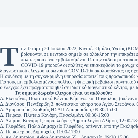
Τ
ην Τετάρτη 20 Ιουλίου 2022, Κινητές Ομάδες Υγείας (Κ
βρίσκονται σε κεντρικά σημεία σε ολόκληρη την επικράτεια
πολίτες που είναι εμβολιασμένοι. Για την έκδοση πιστοποι
COVID-19 μπορούν οι πολίτες να επισκεφθούν το gov.gr 
διαγνωστικού ελέγχου κορωνοϊού COVID-19» ακολουθώντας τις σχετ
Η σύνδεση με τη συγκεκριμένη υπηρεσία απαιτεί τους προσωπικούς κ
Για τους μη εμβολιασμένους πολίτες η ψηφιακή βεβαίωση αρνητικού 
ο έλεγχος έχει πραγματοποιηθεί σε ιδιωτικό διαγνωστικό κέντρο, με δ
Τα σημεία δωρεάν ελέγχου είναι τα ακόλουθα:
Δ. Ελευσίνας, Πολιτιστικό Κέντρο Κίμωνος και Παγκάλου, (απέναντι
Δ. Διονύσου, Πεντζερίδη 3, πολιτιστικό κέντρο του Αγίου Στεφάνου, 
Δ. Αμαρουσίου, Σταθμός ΗΣΑΠ Αμαρουσίου, 09:30-15:00
Δ. Πειραιά, Πλατεία Κανάρη, Πασαλιμάνι, 09:30-15:00
Δ. Αλίμου, Κανάρη 1, παραπλεύρως Δημοτολογίου Αλίμου, 12:00-18
Δ. Γλυφάδας, Παλιό Δημαρχείο Γλυφάδας, απέναντι από την Εκκλησί
Δ. Περιστερίου, Δημαρχείο, 11:00-17:00
Δ. Αγ. Δημητρίου, Αγίου Δημητρίου 55 – Δημαρχείο, 09:30-15:00