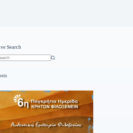
ive Search
o
sults
osts