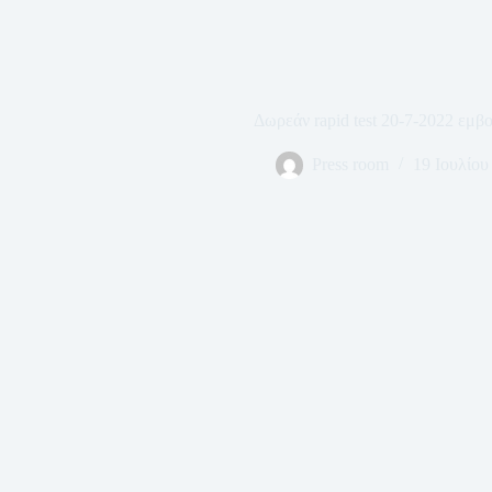
Δωρεάν rapid test 20-7-2022 εμ
Press room
19 Ιουλίου