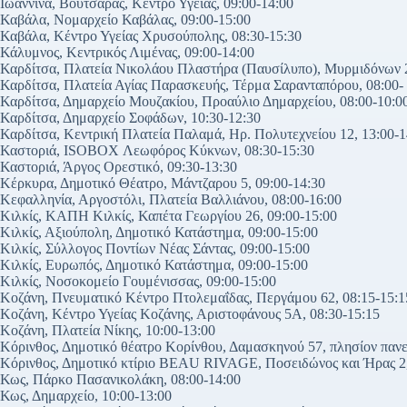
Ιωάννινα, Βουτσαράς, Κέντρο Υγείας, 09:00-14:00
Καβάλα, Νομαρχείο Καβάλας, 09:00-15:00
Καβάλα, Κέντρο Υγείας Χρυσούπολης, 08:30-15:30
Κάλυμνος, Κεντρικός Λιμένας, 09:00-14:00
Καρδίτσα, Πλατεία Νικολάου Πλαστήρα (Παυσίλυπο), Μυρμιδόνων 2
Καρδίτσα, Πλατεία Αγίας Παρασκευής, Τέρμα Σαρανταπόρου, 08:00-
Καρδίτσα, Δημαρχείο Μουζακίου, Προαύλιο Δημαρχείου, 08:00-10:0
Καρδίτσα, Δημαρχείο Σοφάδων, 10:30-12:30
Καρδίτσα, Κεντρική Πλατεία Παλαμά, Ηρ. Πολυτεχνείου 12, 13:00-1
Καστοριά, ISOBOX Λεωφόρος Κύκνων, 08:30-15:30
Καστοριά, Άργος Ορεστικό, 09:30-13:30
Κέρκυρα, Δημοτικό Θέατρο, Μάντζαρου 5, 09:00-14:30
Κεφαλληνία, Αργοστόλι, Πλατεία Βαλλιάνου, 08:00-16:00
Κιλκίς, ΚΑΠΗ Κιλκίς, Καπέτα Γεωργίου 26, 09:00-15:00
Κιλκίς, Αξιούπολη, Δημοτικό Κατάστημα, 09:00-15:00
Κιλκίς, Σύλλογος Ποντίων Νέας Σάντας, 09:00-15:00
Κιλκίς, Ευρωπός, Δημοτικό Κατάστημα, 09:00-15:00
Κιλκίς, Νοσοκομείο Γουμένισσας, 09:00-15:00
Κοζάνη, Πνευματικό Κέντρο Πτολεμαΐδας, Περγάμου 62, 08:15-15:1
Κοζάνη, Κέντρο Υγείας Κοζάνης, Αριστοφάνους 5Α, 08:30-15:15
Κοζάνη, Πλατεία Νίκης, 10:00-13:00
Κόρινθος, Δημοτικό θέατρο Κορίνθου, Δαμασκηνού 57, πλησίον πανε
Κόρινθος, Δημοτικό κτίριο BEAU RIVAGE, Ποσειδώνος και Ήρας 2,
Κως, Πάρκο Πασανικολάκη, 08:00-14:00
Κως, Δημαρχείο, 10:00-13:00