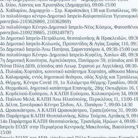
Δ. Ιλίου, Αίαντος και Χρυσηίδος (Δημαρχείο), 09:00-15:00
Δ. Χαϊδαρίου, Δημαρχείο – Στρ. Καραϊσκάκη 138 και Ευπαύλεως, 09:
1ο πολυδύναμο κέντρο-Δημοτικό Ιατρείο-Καλφοπούλειο Υγειονομικό 
ραντεβού-2103626869, 210362869)
2ο πολυδύναμο Κέντρο-Δημοτικό Ιατρείο-Νέος Κόσμος, Φανοσθένους
ραντεβού-2109239865, 2109249787)
3ο Δημοτικό Ιατρείο-Πετράλωνα, θεσσαλονίκης & Ηρακλειδών, 09:30
4ο Δημοτικό Ιατρείο-Κολωνός, Προποντίδος & Αγίας Σοφίας 110, 09
5ο Δημοτικό Ιατρείο-Άνω Πατήσια, Σαρανταπόρου 4, 09:30-15:00 (κ
6ο πολυδύναμο Κέντρο- Δημοτικό Ιατρείο-Κυψέλη, Χανίων 4Β, 09:3
7η Δημοτική Κοινότητα, Αμπελόκηποι, Πανόρμου 59, (είσοδος από Β
Νότια Πύλη ΔΕΘ, (είσοδος από Λεωφ. Στρατού με Αγγελάκη), 08:30
Δ. Πυλαίας-Χορτιάτη, κοινοτικό κατάστημα Χορτιάτη, αίθουσα Μαν
Δ. Καλαμαριάς, εντός δημοτικού θεάτρου, οδός Χηλής και Τριπόλεως
Δ. Θέρμης, Κέντρο Covid 19, 1ο Χιλιόμετρο Θέρμης-Τριαδίου, 09:0
Δ. Θερμαϊκού, δημοτικό κατάστημα Επανομής, 28ης Οκτωβρίου 16, 0
Δ. Κορδελιού-Ευόσμου, Α ΚΑΠΗ Ευόσμου, Κολοκοτρώνη 34, 09:00
Δ. Παύλου Μελά, ΚΑΠΗ Άνω Ηλιούπολης, Περικλέους 11, 13:00-19
Δ. Δέλτα, Συνεδριακό Κέντρο Σίνδου, Αλ. Παπάγου 7, 09:00-14:30
Δ. Ωραιοκάστρου, Α ΚΑΠΗ Ωραιοκάστρου, Τραπεζούντος 31, 09:00
8ο Παράρτημα ΚΑΠΗ Θεσσαλονίκης, Κάτω Τούμπα, Αρτάκης 9, 09:
14ο Παράρτημα ΚΑΠΗ Θεσσαλονίκης, Τριανδρία, Ηρώων 4, 09:00-
Ιατρείο ΕΟΔΥ στην Περιφέρεια Κεντρικής Μακεδονίας, Βασιλίσσης Ό
15:00
Ιατρείο ΕΟΔΥ στη ΔΕΘ, είσοδος από Πύλη Εμπορίου στην Εγνατία, 