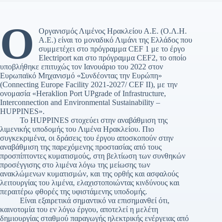
Ο
Οργανισμός Λιμένος Ηρακλείου Α.Ε. (Ο.Λ.Η.
Α.Ε.) είναι το μοναδικό Λιμάνι της Ελλάδος που
συμμετέχει στο πρόγραμμα CEF 1 με το έργο
Electriport και στο πρόγραμμα CEF2, το οποίο
υποβλήθηκε επιτυχώς τον Ιανουάριο του 2022 στον
Ευρωπαϊκό Μηχανισμό «Συνδέοντας την Ευρώπη»
(Connecting Europe Facility 2021-2027/ CEF II), με την
ονομασία «Heraklion Port UPgrade of Infrastructure,
Interconnection and Environmental Sustainability –
HUPPINES».
Το HUPPINES στοχεύει στην αναβάθμιση της
λιμενικής υποδομής του Λιμένα Ηρακλείου. Πιο
συγκεκριμένα, οι δράσεις του έργου αποσκοπούν στην
αναβάθμιση της παρεχόμενης προστασίας από τους
προσπίπτοντες κυματισμούς, στη βελτίωση των συνθηκών
προσέγγισης στο λιμένα λόγω της μείωσης των
ανακλώμενων κυματισμών, και της ορθής και ασφαλούς
λειτουργίας του λιμένα, ελαχιστοποιώντας κινδύνους και
περαιτέρω φθορές της υφιστάμενης υποδομής.
Είναι εξαιρετικά σημαντικό να επισημανθεί ότι,
καινοτομία του εν λόγω έργου, αποτελεί η μελέτη
δημιουργίας σταθμού παραγωγής ηλεκτρικής ενέργειας από