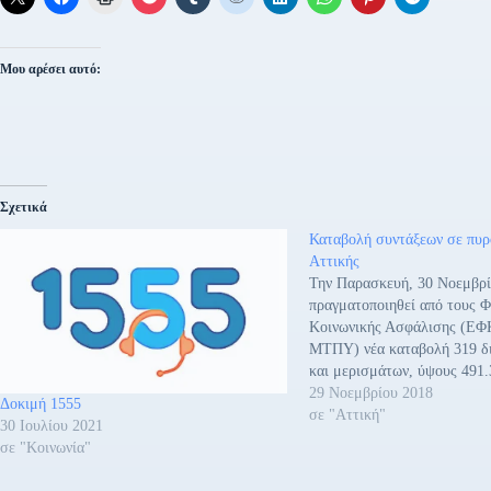
Μου αρέσει αυτό:
Σχετικά
Καταβολή συντάξεων σε πυ
Αττικής
Την Παρασκευή, 30 Νοεμβρί
πραγματοποιηθεί από τους Φ
Κοινωνικής Ασφάλισης (Ε
ΜΤΠΥ) νέα καταβολή 319 δ
και μερισμάτων, ύψους 491.
δικαιούχους συνταξιούχους, 
29 Νοεμβρίου 2018
Δοκιμή 1555
στις περιοχές που επλήγησαν
σε "Αττική"
30 Ιουλίου 2021
πυρκαγιές στην Αττική στις 
σε "Κοινωνία"
Η διαδικασία ελέγχου των α
καταβολής της…