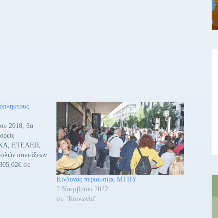
ρόπληκτους
ου 2018, θα
ορείς
ΦΚΑ, ΕΤΕΑΕΠ,
ιπλών συντάξεων
305,02€ σε
βάσει αιτήσεων,
Κίνδυνος περιουσίας ΜΤΠΥ
 από τις
2 Νοεμβρίου 2022
23 Ιουλίου 2018.
σε "Κοινωνία"
ιτήσεων και