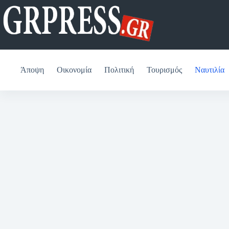
Μετάβαση
στο
περιεχόμενο
Άποψη
Οικονομία
Πολιτική
Τουρισμός
Ναυτιλία