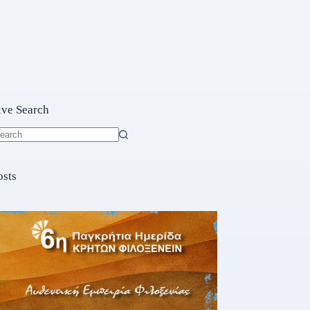
ive Search
o
sults
osts