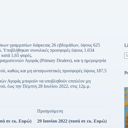
τόκων γραμματίων διάρκειας 26 εβδομάδων, ύψους 625
L
. Υποβλήθηκαν συνολικές προσφορές ύψους 1.034
κατά 1,65 φορές.
γματευτών Αγοράς (Primary Dealers), και η ημερομηνία
N
re
ού, καθώς και μη ανταγωνιστικές προσφορές ύψους 187,5
P
τών Αγοράς μπορούν να υποβληθούν επιπλέον μη
ύ, έως την Πέμπτη 28 Ιουλίου 2022, στις 12μ.μ.
Προηγούμενη
σά σε εκ. Ευρώ)
29 Ιουνίου 2022
(ποσά σε εκ. Ευρώ)