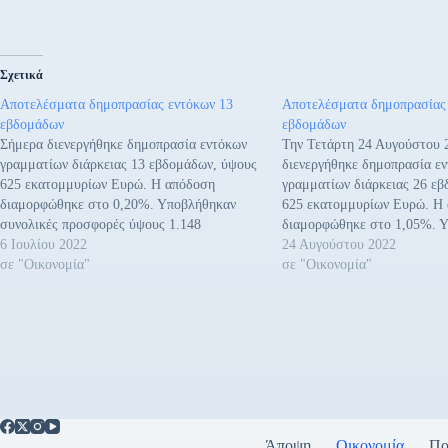
Σχετικά
Αποτελέσματα δημοπρασίας εντόκων 13
Αποτελέσματα δημοπρασίας
εβδομάδων
εβδομάδων
Σήμερα διενεργήθηκε δημοπρασία εντόκων
Την Τετάρτη 24 Αυγούστου 
γραμματίων διάρκειας 13 εβδομάδων, ύψους
διενεργήθηκε δημοπρασία ε
625 εκατομμυρίων Ευρώ. Η απόδοση
γραμματίων διάρκειας 26 ε
διαμορφώθηκε στο 0,20%. Υποβλήθηκαν
625 εκατομμυρίων Ευρώ. Η
συνολικές προσφορές ύψους 1.148
διαμορφώθηκε στο 1,05%. 
εκατομμυρίων Ευρώ, που υπερκάλυψαν το
6 Ιουλίου 2022
συνολικές προσφορές ύψους
24 Αυγούστου 2022
ζητούμενο ποσό κατά 1,84 φορές. Η
σε "Οικονομία"
εκατομμυρίων Ευρώ, που υπ
σε "Οικονομία"
δημοπρασία πραγματοποιήθηκε μέσω των
ζητούμενο ποσό κατά 1,76 φ
Βασικών Διαπραγματευτών Αγοράς (Primary
δημοπρασία πραγματοποιήθ
Dealers), και η ημερομηνία διακανονισμού
Βασικών Διαπραγματευτών Α
είναι η Παρασκευή 8…
Dealers), και η ημερομηνία
Άποψη
Οικονομία
Πο