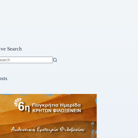
ive Search
o
sults
osts