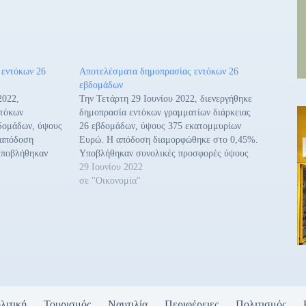
 εντόκων 26
Αποτελέσματα δημοπρασίας εντόκων 26
εβδομάδων
2022,
Την Τετάρτη 29 Ιουνίου 2022, διενεργήθηκε
ντόκων
δημοπρασία εντόκων γραμματίων διάρκειας
βδομάδων, ύψους
26 εβδομάδων, ύψους 375 εκατομμυρίων
 απόδοση
Ευρώ. Η απόδοση διαμορφώθηκε στο 0,45%.
Υποβλήθηκαν
Υποβλήθηκαν συνολικές προσφορές ύψους
 1.098
935 εκατομμυρίων Ευρώ, που υπερκάλυψαν
29 Ιουνίου 2022
ερκά­λυψαν το
το ζητούμενο ποσό κατά 2,49 φορές. Η
σε "Οικονομία"
ορές. Η
δημοπρασία πραγματοποιήθηκε μέσω των
ηκε μέσω των
Βα­σικών Διαπραγματευτών Αγοράς (Primary
γοράς (Primary
Dealers), και η ημερομηνία διακανονισμού…
 διακανονισμού…
λιτική
Τουρισμός
Ναυτιλία
Περιφέρειες
Πολιτισμός