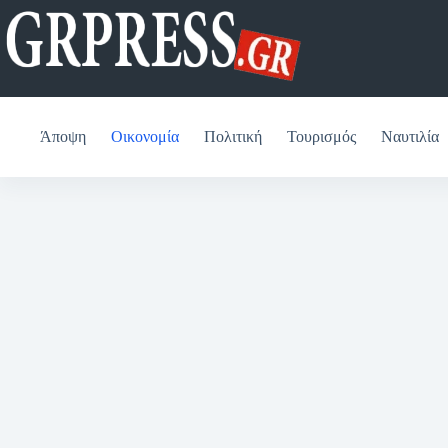
Μετάβαση
στο
περιεχόμενο
Άποψη
Οικονομία
Πολιτική
Τουρισμός
Ναυτιλία