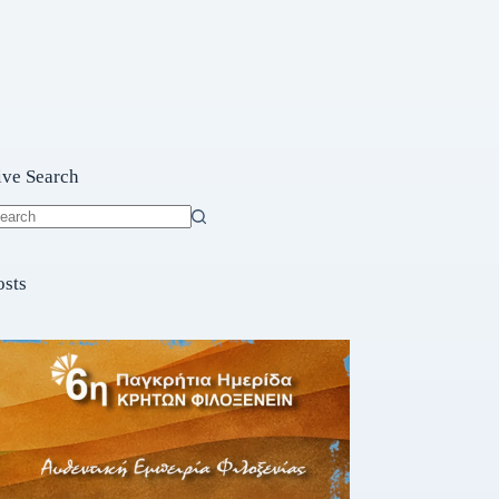
ive Search
o
sults
osts