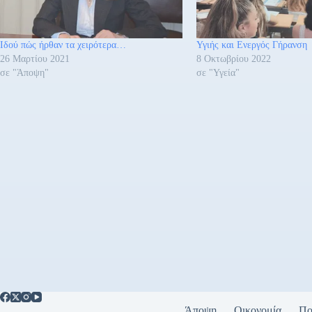
Iδού πώς ήρθαν τα χειρότερα…
Υγιής και Ενεργός Γήρανση
26 Μαρτίου 2021
8 Οκτωβρίου 2022
σε "Άποψη"
σε "Υγεία"
Άποψη
Οικονομία
Πο