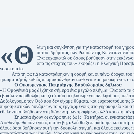
«Θ
λίψη και συγκίνηση για την καταστροφή του γηρο
αυτού ιδρύματος των Ρωμιών της Κωνσταντινούπο
Ένα ευχαριστώ σε όσους βοήθησαν στην εκκένωση
από τις στάχτες του.» εκφράζει η Ελληνική Πρεσβ
νοσοκομείο.
Από τη φωτιά καταστράφηκαν η οροφή και οι πάνω όροφοι του ισ
τραυματισμοί, καθώς απομακρύνθηκαν ασθενείς και ηλικιωμένοι, οι 
O
Οικουμενικός Πατριάρχης Βαρθολομαίος δήλωσε:
«Η Ομογένειά μας δέχθηκε σήμερα ένα μεγάλο πλήγμα. Ένα από τα σ
έβρισκαν περίθαλψη και ζεστασιά οι ηλικιωμένοι αδελφοί μας, υπέστ
Δοξολογούμε τον Θεό που δεν είχαμε θύματα, και ευχαριστούμε τις Κ
πυροσβεστικών δυνάμεων, τους εργαζομένους στο γηροκομείο και στ
εθελοντικά βοήθησαν στη διάσωση των τροφίμων, αλλά και στη μάχη 
Σημασία έχουν οι ανθρώπινες ζωές. Τα κτήρια, οι εγκαταστάσ
Αισθανόμεθα πόνο για ό,τι συνέβη, αλλά θα ξεπεράσουμε και αυτή τη
όλους όσοι βοήθησαν αυτή την δύσκολη στιγμή, και όλους εκείνους π
αποκατάσταση των ζημιών. Μας συγκινεί το ενδιαφέρον τους, και κυ