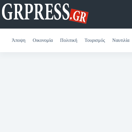
Μετάβαση
στο
περιεχόμενο
Άποψη
Οικονομία
Πολιτική
Τουρισμός
Ναυτιλία