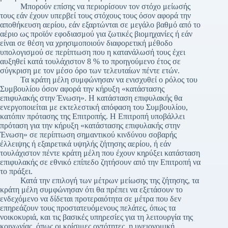
Μπορούν επίσης να περιορίσουν τον στόχο μείωσής
τους εάν έχουν υπερβεί τους στόχους τους όσον αφορά την
αποθήκευση αερίου, εάν εξαρτώνται σε μεγάλο βαθμό από το
αέριο ως προϊόν εφοδιασμού για ζωτικές βιομηχανίες ή εάν
είναι σε θέση να χρησιμοποιούν διαφορετική μέθοδο
υπολογισμού σε περίπτωση που η κατανάλωσή τους έχει
αυξηθεί κατά τουλάχιστον 8 % το προηγούμενο έτος σε
σύγκριση με τον μέσο όρο των τελευταίων πέντε ετών.
Τα κράτη μέλη συμφώνησαν να ενισχυθεί ο ρόλος του
Συμβουλίου όσον αφορά την κήρυξη «κατάστασης
επιφυλακής στην Ένωση». Η κατάσταση επιφυλακής θα
ενεργοποιείται με εκτελεστική απόφαση του Συμβουλίου,
κατόπιν πρότασης της Επιτροπής. Η Επιτροπή υποβάλλει
πρόταση για την κήρυξη «κατάστασης επιφυλακής στην
Ένωση» σε περίπτωση σημαντικού κινδύνου σοβαρής
έλλειψης ή εξαιρετικά υψηλής ζήτησης αερίου, ή εάν
τουλάχιστον πέντε κράτη μέλη που έχουν κηρύξει κατάσταση
επιφυλακής σε εθνικό επίπεδο ζητήσουν από την Επιτροπή να
το πράξει.
Κατά την επιλογή των μέτρων μείωσης της ζήτησης, τα
κράτη μέλη συμφώνησαν ότι θα πρέπει να εξετάσουν το
ενδεχόμενο να δίδεται προτεραιότητα σε μέτρα που δεν
επηρεάζουν τους προστατευόμενους πελάτες, όπως τα
νοικοκυριά, και τις βασικές υπηρεσίες για τη λειτουργία της
κοινωνίας, όπως οι κρίσιμες οντότητες, η υγειονομική