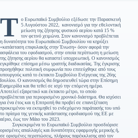
Τ
ο Ευρωπαϊκό Συμβούλιο εξέδωσε την Παρασκευή
5 Αυγούστου 2022, κανονισμό για την εθελοντική
μείωση της ζήτησης φυσικού αερίου κατά 15 %
τον φετινό χειμώνα. Στον κανονισμό προβλέπεται
η δυνατότητα του Ευρωπαϊκού Συμβουλίου να κηρύξει
«κατάσταση επιφυλακής στην Ένωση» όσον αφορά την
ασφάλεια του εφοδιασμού, στην οποία περίπτωση η μείωση
της ζήτησης αερίου θα καταστεί υποχρεωτική. Ο κανονισμός
εγκρίθηκε επίσημα μέσω γραπτής διαδικασίας. Της έγκρισης
προηγήθηκε πολιτική συμφωνία που επιτεύχθηκε από τους
υπουργούς κατά το έκτακτο Συμβούλιο Ενέργειας της 26ης
Ιουλίου. Ο κανονισμός θα δημοσιευθεί τώρα στην Επίσημη
Εφημερίδα και θα τεθεί σε ισχύ την επόμενη ημέρα.
Αποτελεί εξαιρετικό και έκτακτο μέτρο, το οποίο
προβλέπεται για περιορισμένο χρονικό διάστημα. Θα ισχύσει
για ένα έτος και η Επιτροπή θα προβεί σε επανεξέταση
προκειμένου να εκτιμηθεί το ενδεχόμενο παράτασής του υπό
το πρίσμα της γενικής κατάστασης εφοδιασμού της ΕΕ με
αέριο, έως τον Μάιο του 2023.
Συγκεκριμένα το Ευρωπαϊκό Συμβούλιο προσδιόρισε
ορισμένες απαλλαγές και δυνατότητες εφαρμογής μερικής ή,
σε ορισμένες περιπτώσεις, πλήρους παρέκκλισης από τον