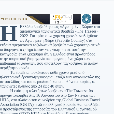
Η
Ελλάδα βραβεύθηκε ως «Αγαπημένη Χώρα» στα
αμερικανικά ταξιδιωτικά βραβεία «The Trazees»
2022. Για τρίτη συνεχόμενη χρονιά αναδείχθηκε
ως Αγαπημένη Χώρα (Favorite Country) στα
ετήσια αμερικανικά ταξιδιωτικά βραβεία ενώ χαρακτηριστικά
οι διοργανωτές σημείωσαν «ως νικήτρια σε αυτή την
κατηγορία, είναι ξεκάθαρο ότι η Ελλάδα είναι πρωτοπόρος
στην τουριστική βιομηχανία και η αγαπημένη χώρα των
millennial ταξιδιωτών, που αποτελούν παγκοσμίως το πλέον
περιζήτητο κοινό».
Τα βραβεία προκύπτουν κάθε χρόνο μετά από
ηλεκτρονική έρευνα-ψηφοφορία μεταξύ των αναγνωστών της
ιστοσελίδας και του περιοδικού και απευθύνεται κυρίως σε
ταξιδιώτες ηλικίας από 24 έως 40 ετών.
Η επίσημη τελετή των βραβείων «The Trazees» θα
πραγματοποιηθεί στις 16 Αυγούστου στο Σαν Ντιέγκο των
ΗΠΑ, στο πλαίσιο του συνεδρίου της Global Business Travel
Association (GBTA), ενώ το ελληνικό βραβείο θα παραλάβει
ο προϊστάμενος της Υπηρεσίας του Ελληνικού Οργανισμού
Τουρισμού (ΕΟΤ) ΗΠΑ και Καναδά, κ. Κωνσταντίνος