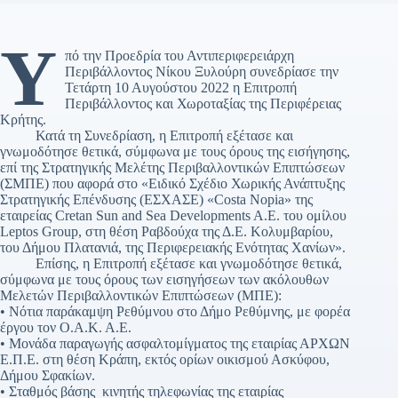
Υ
πό την Προεδρία του Αντιπεριφερειάρχη
Περιβάλλοντος Νίκου Ξυλούρη συνεδρίασε την
Τετάρτη 10 Αυγούστου 2022 η Επιτροπή
Περιβάλλοντος και Χωροταξίας της Περιφέρειας
Κρήτης.
Κατά τη Συνεδρίαση, η Επιτροπή εξέτασε και
γνωμοδότησε θετικά, σύμφωνα με τους όρους της εισήγησης,
επί της Στρατηγικής Μελέτης Περιβαλλοντικών Επιπτώσεων
(ΣΜΠΕ) που αφορά στο «Ειδικό Σχέδιο Χωρικής Ανάπτυξης
Στρατηγικής Επένδυσης (ΕΣΧΑΣΕ) «Costa Nopia» της
εταιρείας Cretan Sun and Sea Developments A.E. του ομίλου
Leptos Group, στη θέση Ραβδούχα της Δ.Ε. Κολυμβαρίου,
του Δήμου Πλατανιά, της Περιφερειακής Ενότητας Χανίων».
Επίσης, η Επιτροπή εξέτασε και γνωμοδότησε θετικά,
σύμφωνα με τους όρους των εισηγήσεων των ακόλουθων
Μελετών Περιβαλλοντικών Επιπτώσεων (ΜΠΕ):
• Νότια παράκαμψη Ρεθύμνου στο Δήμο Ρεθύμνης, με φορέα
έργου τον Ο.Α.Κ. Α.Ε.
• Μονάδα παραγωγής ασφαλτομίγματος της εταιρίας ΑΡΧΩΝ
Ε.Π.Ε. στη θέση Κράπη, εκτός ορίων οικισμού Ασκύφου,
Δήμου Σφακίων.
• Σταθμός βάσης κινητής τηλεφωνίας της εταιρίας