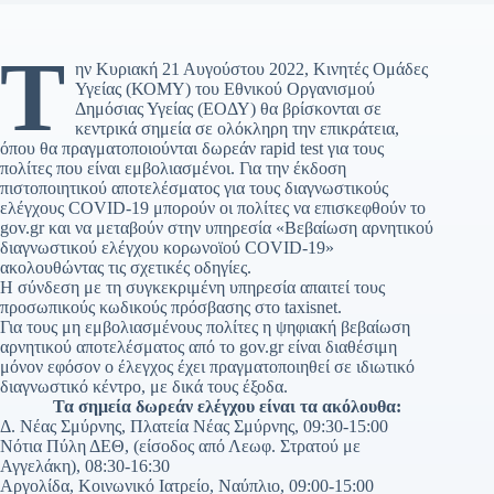
Τ
ην Κυριακή 21 Αυγούστου 2022, Κινητές Ομάδες
Υγείας (ΚΟΜΥ) του Εθνικού Οργανισμού
Δημόσιας Υγείας (ΕΟΔΥ) θα βρίσκονται σε
κεντρικά σημεία σε ολόκληρη την επικράτεια,
όπου θα πραγματοποιούνται δωρεάν rapid test για τους
πολίτες που είναι εμβολιασμένοι. Για την έκδοση
πιστοποιητικού αποτελέσματος για τους διαγνωστικούς
ελέγχους COVID-19 μπορούν οι πολίτες να επισκεφθούν το
gov.gr και να μεταβούν στην υπηρεσία «Βεβαίωση αρνητικού
διαγνωστικού ελέγχου κορωνοϊού COVID-19»
ακολουθώντας τις σχετικές οδηγίες.
Η σύνδεση με τη συγκεκριμένη υπηρεσία απαιτεί τους
προσωπικούς κωδικούς πρόσβασης στο taxisnet.
Για τους μη εμβολιασμένους πολίτες η ψηφιακή βεβαίωση
αρνητικού αποτελέσματος από το gov.gr είναι διαθέσιμη
μόνον εφόσον ο έλεγχος έχει πραγματοποιηθεί σε ιδιωτικό
διαγνωστικό κέντρο, με δικά τους έξοδα.
Τα σημεία δωρεάν ελέγχου είναι τα ακόλουθα:
Δ. Νέας Σμύρνης, Πλατεία Νέας Σμύρνης, 09:30-15:00
Νότια Πύλη ΔΕΘ, (είσοδος από Λεωφ. Στρατού με
Αγγελάκη), 08:30-16:30
Αργολίδα, Κοινωνικό Ιατρείο, Ναύπλιο, 09:00-15:00