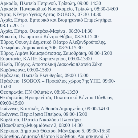
Αρκαδία, Πλατεία Πετρινού, Τρίπολη, 09:00-14:30
Αρκαδία, Παναρκαδικό Νοσοκομείο, Τρίπολη, 08:30-14:00
Άρτα, Κέντρο Υγείας Άρτας-ISOBOX, 07:30-14:30
Αχαΐα, Πάτρα, Εμπορικό και Βιομηχανικό Επιμελητήριο,
08:15-20:15
Αχαΐα, Πάτρα, Θεατράκι-Μαρίνα , 08:30-14:30
Βοιωτία, Πνευματικό Κέντρο Θήβας, 08:30-15:00
Έβρος, Φουαγιέ Δημοτικό Θέατρο Αλεξανδρούπολης,
Λεωφόρος Δημοκρατίας 306, 08:30-15.30
Έβρος, Λιμάνι Καμαριώτισσας, Σαμοθράκη, 09:00-15:00
Ευρυτανία, ΚΑΠΗ Καρπενησίου, 09:00-13:00
Ηλεία, Πύργος, Αποστολική Διακονία πλατεία Σάκη
Καράγιωργα, 09:00-15:00
Ηράκλειο, Πλατεία Ελευθερίας, 09:00-15:00
Ηράκλειο, ISOBOX – Προαύλιος χώρος 7ης ΥΠΕ, 09:00-
15:00
Θεσπρωτία, Γ.Ν Φιλιατών, 08:30-13:30
Θεσπρωτία, Ηγουμενίτσα, Πολιτιστικό Κέντρο Πάνθεον,
09:00-15:00
Ιωάννινα, Κατσικάς, Αίθουσα Δημαρχείου, 09:00-14:00
Ιωάννινα, Περιφέρεια Ηπείρου, 09:00-15:00
Καρδίτσα, Πλατεία Νικολάου Πλαστήρα
(Παυσίλυπο),Μυρμιδόνων 2, 08:00-14:30
Κέρκυρα, Δημοτικό Θέατρο, Μάντζαρου 5, 09:00-15:30
Κόρινθος, Δημοτικό θέατρο Κορίνθου, Δαμασκηνού 57,