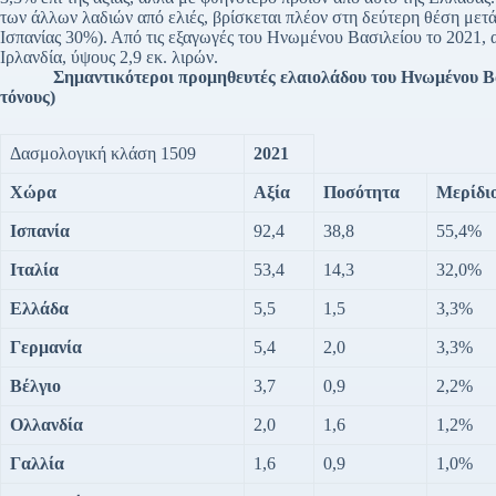
των άλλων λαδιών από ελιές, βρίσκεται πλέον στη δεύτερη θέση μετά
Ισπανίας 30%). Από τις εξαγωγές του Ηνωμένου Βασιλείου το 2021, α
Ιρλανδία, ύψους 2,9 εκ. λιρών.
Σημαντικότεροι προμηθευτές ελαιολάδου του Ηνωμένου Βασιλεί
τόνους)
Δασμολογική κλάση 1509
2021
Χώρα
Αξία
Ποσότητα
Μερίδι
Ισπανία
92,4
38,8
55,4%
Ιταλία
53,4
14,3
32,0%
Ελλάδα
5,5
1,5
3,3%
Γερμανία
5,4
2,0
3,3%
Βέλγιο
3,7
0,9
2,2%
Ολλανδία
2,0
1,6
1,2%
Γαλλία
1,6
0,9
1,0%