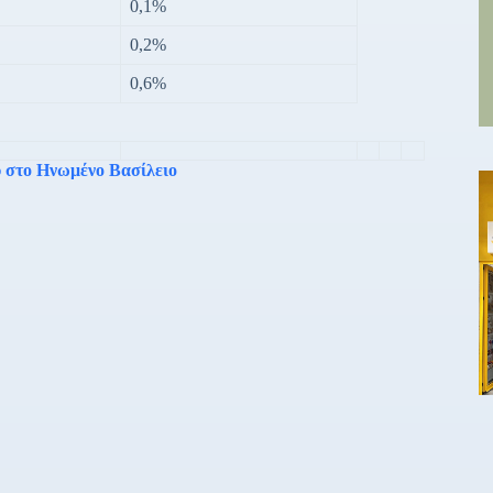
0,1%
0,2%
0,6%
υ στο Ηνωμένο Βασίλειο