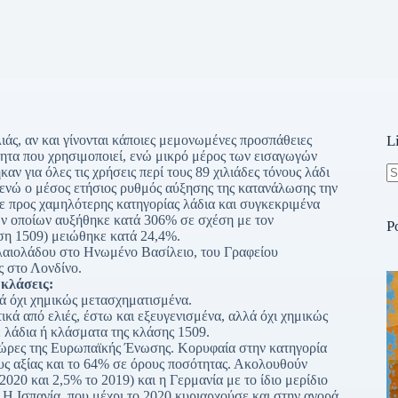
ιάς, αν και γίνονται κάποιες μεμονωμένες προσπάθειες
L
τητα που χρησιμοποιεί, ενώ μικρό μέρος των εισαγωγών
αν για όλες τις χρήσεις περί τους 89 χιλιάδες τόνους λάδι
 ενώ ο μέσος ετήσιος ρυθμός αύξησης της κατανάλωσης την
N
κε προς χαμηλότερης κατηγορίας λάδια και συγκεκριμένα
re
ων οποίων αυξήθηκε κατά 306% σε σχέση με τον
P
ση 1509) μειώθηκε κατά 24,4%.
ελαιολάδου στο Ηνωμένο Βασίλειο, του Γραφείου
 στο Λονδίνο.
κλάσεις:
λά όχι χημικώς μετασχηματισμένα.
ικά από ελιές, έστω και εξευγενισμένα, αλλά όχι χημικώς
ε λάδια ή κλάσματα της κλάσης 1509.
ρες της Ευρωπαϊκής Ένωσης. Κορυφαία στην κατηγορία
ους αξίας και το 64% σε όρους ποσότητας. Ακολουθούν
2020 και 2,5% το 2019) και η Γερμανία με το ίδιο μερίδιο
. Η Ισπανία, που μέχρι το 2020 κυριαρχούσε και στην αγορά