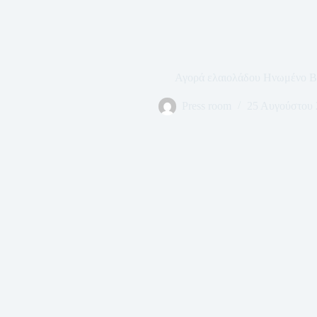
Αγορά ελαιολάδου Ηνωμένο Β
Press room
25 Αυγούστου 