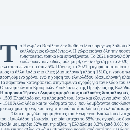
Τ
ο Ηνωμένο Βασίλειο δεν διαθέτει ίδια παραγωγή λαδιού ελ
καλλιέργειας ελαιοδέντρων. Η χώρα εισάγει όλη την ποσό
τυποποιείται τοπικά και επανεξάγεται. Το 2021 καταναλώθηκ
ελιάς όλων των ειδών, αύξηση 4,7% σε σχέση με το 2020,
τελευταία πενταετία ήταν 5%. Πάντως, το 2021 η αγορά μετατοπίστη
προς τα άλλα λάδια από ελιές (δασμολογική κλάση 1510), η χρήση τ
προηγούμενο χρόνο, ενώ η χρήση του ελαιολάδου (δασμολογική κλά
Τα παραπάνω καταγράφεται στην Έρευνα αγοράς για τον κλάδο του 
Οικονομικών και Εμπορικών Υποθέσεων, της Πρεσβείας της Ελλάδας
Η παρούσα Έρευνα Αγοράς αφορά τους ακόλουθες δασμολογικές 
• 1509 Ελαιόλαδο και τα κλάσματά του, έστω και εξευγενισμένα, αλ
• 1510 Άλλα λάδια και τα κλάσματά τους, που λαμβάνονται αποκλειστ
μετασχηματισμένα, και μείγματα από αυτά τα λάδια ή τα κλάσματα μ
Όλοι οι μεγάλοι προμηθευτές του Ηνωμένου Βασιλείου είναι χώ
του ελαιολάδου η Ισπανία, η οποία κατέχει το 55% της αγοράς σε όρ
Ιταλία με μερίδιο 32% επί της αξίας, η Ελλάδα με 3,3% (από 3,6% το 
3,3% επί της αξίας, αλλά με φθηνότερο προϊόν από αυτό της Ελλάδας