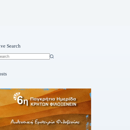
ive Search
o
sults
osts