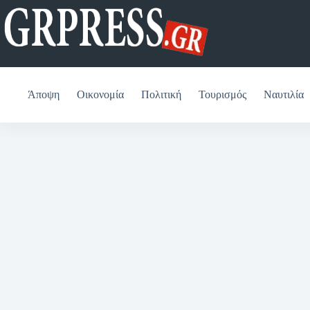
Μετάβαση
στο
περιεχόμενο
Άποψη
Οικονομία
Πολιτική
Τουρισμός
Ναυτιλία