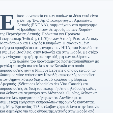
Ε
ίκοσι οινοποιεία εκ των οποίων τα δέκα επτά είναι
μέλη της Ένωσης Οινοπαραγωγών Αμπελώνα
Αττικής (ΕΝΟΑΑ), συμμετέχουν στο πρόγραμμα
«Προώθηση οίνων σε αγορές Τρίτων Χωρών»,
της Περιφέρειας Αττικής. Πρόκειται για Προϊόντα
Γεωγραφικής Ένδειξης (ΠΓΕ) οίνων Αττική, Ρετσίνα Αττική,
Μαρκόπουλο και Πλαγιές Κιθαιρώνα. Η συγκεκριμένη
ενέργεια προσβλέπει στις αγορές των ΗΠΑ, του Καναδά, στο
Ηνωμένο Βασίλειο, στην Ιαπωνία και στην Κορέα, με στόχο
την ενίσχυση της φήμης και την αύξηση των πωλήσεων.
Στα πλαίσια του προγράμματος πραγματοποιήθηκαν με
μεγάλη επιτυχία masterclass στον Καναδά στο οποίο
παρουσιαστής ήταν ο Philippe Lapeyrie ο οποίος είναι ο πιο
διάσημος wine writer στον Καναδά, επικεφαλής sommelier
στον σημαντικότερο διαγωνισμό κρασιού της Βόρειας
Αμερικής (Sélections Mondiales des Vins Canada) και
παρουσιαστής σε δική του εκπομπή στην τηλεόραση καθώς
και δείπνα και σεμινάρια στο Μόντρεαλ. Ομοίως, δείπνα και
masterclass πραγματοποιήθηκαν στο Λονδίνο με τη
συμμετοχή εξαίρετων εκπροσώπων της οινικής κοινότητας
της Μεγ. Βρετανίας. Τέλος έλαβαν χώρα δείπνο στην Ιαπωνία
και σεμινάριο για τους οίνους της Αττικής στην Κορέα από