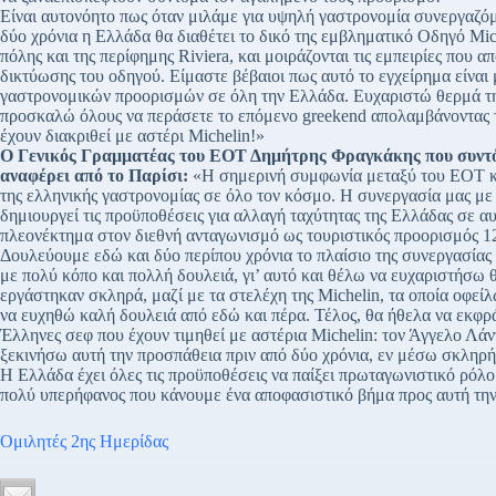
Είναι αυτονόητο πως όταν μιλάμε για υψηλή γαστρονομία συνεργαζό
δύο χρόνια η Ελλάδα θα διαθέτει το δικό της εμβληματικό Οδηγό Miche
πόλης και της περίφημης Riviera, και μοιράζονται τις εμπειρίες που 
δικτύωσης του οδηγού. Είμαστε βέβαιοι πως αυτό το εγχείρημα είναι
γαστρονομικών προορισμών σε όλη την Ελλάδα. Ευχαριστώ θερμά την
προσκαλώ όλους να περάσετε το επόμενο greekend απολαμβάνοντας τη
έχουν διακριθεί με αστέρι Michelin!»
Ο Γενικός Γραμματέας του ΕΟΤ Δημήτρης Φραγκάκης που συντόνι
αναφέρει από το Παρίσι:
«Η σημερινή συμφωνία μεταξύ του ΕΟΤ και
της ελληνικής γαστρονομίας σε όλο τον κόσμο. Η συνεργασία μας με
δημιουργεί τις προϋποθέσεις για αλλαγή ταχύτητας της Ελλάδας σε 
πλεονέκτημα στον διεθνή ανταγωνισμό ως τουριστικός προορισμός 1
Δουλεύουμε εδώ και δύο περίπου χρόνια το πλαίσιο της συνεργασίας
με πολύ κόπο και πολλή δουλειά, γι’ αυτό και θέλω να ευχαριστήσω
εργάστηκαν σκληρά, μαζί με τα στελέχη της Michelin, τα οποία οφεί
να ευχηθώ καλή δουλειά από εδώ και πέρα. Τέλος, θα ήθελα να εκφρ
Έλληνες σεφ που έχουν τιμηθεί με αστέρια Michelin: τον Άγγελο Λάν
ξεκινήσω αυτή την προσπάθεια πριν από δύο χρόνια, εν μέσω σκληρή
Η Ελλάδα έχει όλες τις προϋποθέσεις να παίξει πρωταγωνιστικό ρόλο
πολύ υπερήφανος που κάνουμε ένα αποφασιστικό βήμα προς αυτή τη
Ομιλητές 2ης Ημερίδας