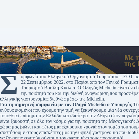
Σ
υμφωνία του Ελληνικού Οργανισμού Τουρισμού – ΕΟΤ με 
22 Σεπτεμβρίου 2022, στο Παρίσι από τον Γενικό Γραμμ
Τουρισμού Βασίλη Κικίλια. Ο Οδηγός Michelin είναι ένα b
την ποιότητά του και την διεθνή αναγνώριση που προσφέρ
ελληνικής γαστρονομίας διεθνώς μέσω της Michelin.
Για τη σημερινή συμφωνία με τον Οδηγό Michelin o Υπουργός Τ
ενθουσιασμένοι που έχουμε την τιμή να ξεκινήσουμε μία νέα συνεργα
τοποθετεί επίσημα την Ελλάδα και ιδιαίτερα την Αθήνα στον παγκόσ
είναι ξακουστή σε όλο τον κόσμο για την ποιότητα της Μεσογειακής Δ
χώρα μας βιώνει και φέτος μια εξαιρετική χρονιά στον τομέα του του
συστήσουμε στους επισκέπτες μας την υψηλή γαστρονομία που διαθ
να ξαναεπισκεφτούν σύντομα τον αγαπημένο τους προορισμό!