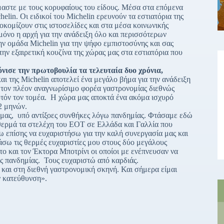
μαστε με τους κορυφαίους του είδους. Μέσα στα επόμενα
lin. Οι ειδικοί του Michelin ερευνούν τα εστιατόρια της
αποκομίζουν στις ιστοσελίδες και στα μέσα κοινωνικής
 μόνο η αρχή για την ανάδειξη όλο και περισσότερων
 ομάδα Michelin για την ψήφο εμπιστοσύνης και σας
ν εξαιρετική κουζίνα της χώρας μας στα εστιατόρια που
σε την πρωτοβουλία τα τελευταία δυο χρόνια,
 της Michelin αποτελεί ένα μεγάλο βήμα για την ανάδειξη
 τον πλέον αναγνωρίσιμο φορέα γαστρονομίας διεθνώς
αυτόν τον τομέα. Η χώρα μας αποκτά ένα ακόμα ισχυρό
2 μηνών.
 μας, υπό αντίξοες συνθήκες λόγω πανδημίας. Φτάσαμε εδώ
 θερμά τα στελέχη του ΕΟΤ σε Ελλάδα και Γαλλία που
λω επίσης να ευχαριστήσω για την καλή συνεργασία μας και
άσω τις θερμές ευχαριστίες μου στους δύο μεγάλους
το και τον Έκτορα Μποτρίνι οι οποίοι με ενέπνευσαν να
ς πανδημίας. Τους ευχαριστώ από καρδιάς.
 και στη διεθνή γαστρονομική σκηνή. Και σήμερα είμαι
ν κατεύθυνση».