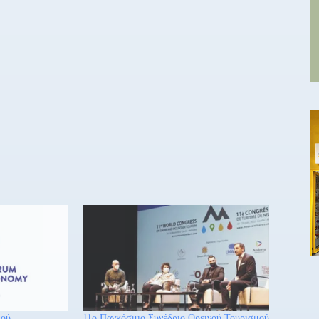
μού
11ο Παγκόσμιο Συνέδριο Ορεινού Τουρισμού