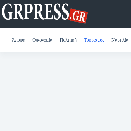
Μετάβαση
στο
περιεχόμενο
Άποψη
Οικονομία
Πολιτική
Τουρισμός
Ναυτιλία