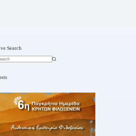
ive Search
o
sults
osts