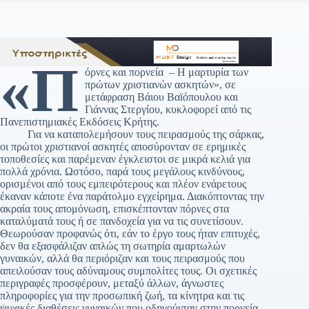
«Π
όρνες και πορνεία – Η μαρτυρία των
πρώτων χριστιανών ασκητών», σε
μετάφραση Βάιου Βαϊόπουλου και
Γιάννας Στεργίου, κυκλοφορεί από τις
Πανεπιστημιακές Εκδόσεις Κρήτης.
Για να καταπολεμήσουν τους πειρασμούς της σάρκας,
οι πρώτοι χριστιανοί ασκητές αποσύρονταν σε ερημικές
τοποθεσίες και παρέμεναν έγκλειστοι σε μικρά κελιά για
πολλά χρόνια. Ωστόσο, παρά τους μεγάλους κινδύνους,
ορισμένοι από τους εμπειρότερους και πλέον ενάρετους
έκαναν κάποτε ένα παράτολμο εγχείρημα. Διακόπτοντας την
ακραία τους απομόνωση, επισκέπτονταν πόρνες στα
καταλύματά τους ή σε πανδοχεία για να τις συνετίσουν.
Θεωρούσαν προφανώς ότι, εάν το έργο τους ήταν επιτυχές,
δεν θα εξασφάλιζαν απλώς τη σωτηρία αμαρτωλών
γυναικών, αλλά θα περιόριζαν και τους πειρασμούς που
απειλούσαν τους αδύναμους συμπολίτες τους. Οι σχετικές
περιγραφές προσφέρουν, μεταξύ άλλων, άγνωστες
πληροφορίες για την προσωπική ζωή, τα κίνητρα και τις
ψυχικές διαθέσεις γυναικών που οδηγούνταν στην πορνεία.