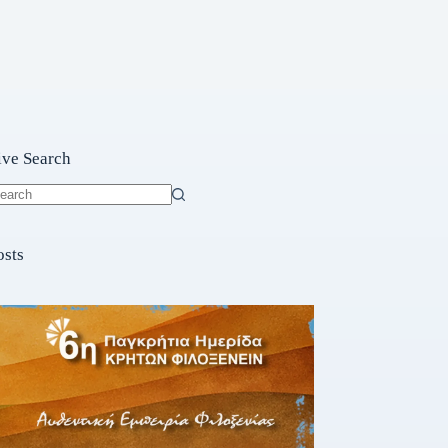
ive Search
o
sults
osts