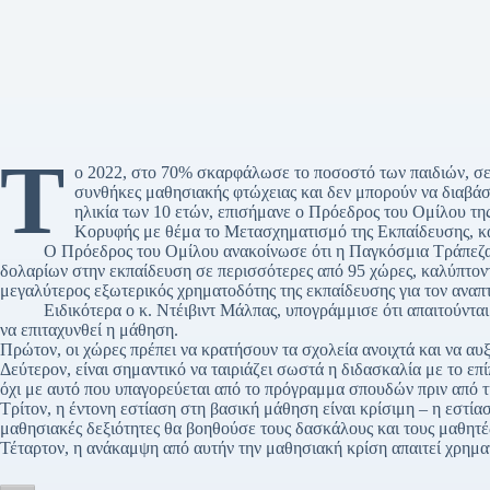
Τ
ο 2022, στο 70% σκαρφάλωσε το ποσοστό των παιδιών, σε
συνθήκες μαθησιακής φτώχειας και δεν μπορούν να διαβάσ
ηλικία των 10 ετών, επισήμανε ο Πρόεδρος του Ομίλου τη
Κορυφής με θέμα το Μετασχηματισμό της Εκπαίδευσης, κ
Ο Πρόεδρος του Ομίλου ανακοίνωσε ότι η Παγκόσμια Τράπεζα έχ
δολαρίων στην εκπαίδευση σε περισσότερες από 95 χώρες, καλύπτον
μεγαλύτερος εξωτερικός χρηματοδότης της εκπαίδευσης για τον ανα
Ειδικότερα ο κ. Ντέιβιντ Μάλπας, υπογράμμισε ότι απαιτούνται τ
να επιταχυνθεί η μάθηση.
Πρώτον, οι χώρες πρέπει να κρατήσουν τα σχολεία ανοιχτά και να αυ
Δεύτερον, είναι σημαντικό να ταιριάζει σωστά η διδασκαλία με το επ
όχι με αυτό που υπαγορεύεται από το πρόγραμμα σπουδών πριν από
Τρίτον, η έντονη εστίαση στη βασική μάθηση είναι κρίσιμη – η εστία
μαθησιακές δεξιότητες θα βοηθούσε τους δασκάλους και τους μαθητές
Τέταρτον, η ανάκαμψη από αυτήν την μαθησιακή κρίση απαιτεί χρημα