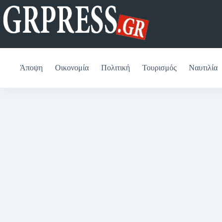
Μετάβαση
στο
περιεχόμενο
Άποψη
Οικονομία
Πολιτική
Τουρισμός
Ναυτιλία