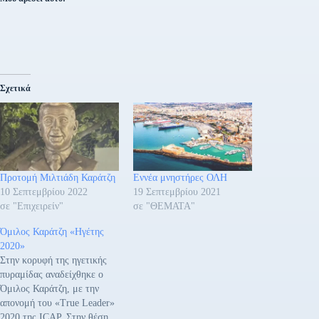
Σχετικά
Προτομή Μιλτιάδη Καράτζη
Εννέα μνηστήρες ΟΛΗ
10 Σεπτεμβρίου 2022
19 Σεπτεμβρίου 2021
σε "Επιχειρείν"
σε "ΘΕΜΑΤΑ"
Όμιλος Καράτζη «Ηγέτης
2020»
Στην κορυφή της ηγετικής
πυραμίδας αναδείχθηκε ο
Όμιλος Καράτζη, με την
απονομή του «True Leader»
2020 της ICAP. Στην θέση