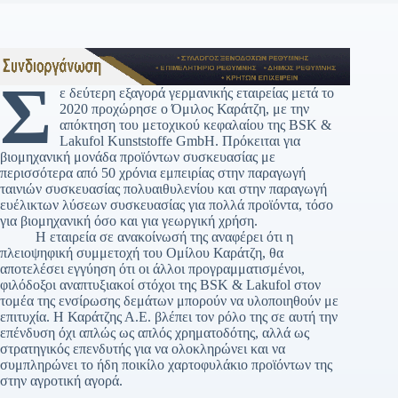
Σ
ε δεύτερη εξαγορά γερμανικής εταιρείας μετά το
2020 προχώρησε ο Όμιλος Καράτζη, με την
απόκτηση του μετοχικού κεφαλαίου της BSK &
Lakufol Kunststoffe GmbH. Πρόκειται για
βιομηχανική μονάδα προϊόντων συσκευασίας με
περισσότερα από 50 χρόνια εμπειρίας στην παραγωγή
ταινιών συσκευασίας πολυαιθυλενίου και στην παραγωγή
ευέλικτων λύσεων συσκευασίας για πολλά προϊόντα, τόσο
για βιομηχανική όσο και για γεωργική χρήση.
Η εταιρεία σε ανακοίνωσή της αναφέρει ότι η
πλειοψηφική συμμετοχή του Ομίλου Καράτζη, θα
αποτελέσει εγγύηση ότι οι άλλοι προγραμματισμένοι,
φιλόδοξοι αναπτυξιακοί στόχοι της BSK & Lakufol στον
τομέα της ενσίρωσης δεμάτων μπορούν να υλοποιηθούν με
επιτυχία. Η Καράτζης Α.Ε. βλέπει τον ρόλο της σε αυτή την
επένδυση όχι απλώς ως απλός χρηματοδότης, αλλά ως
στρατηγικός επενδυτής για να ολοκληρώνει και να
συμπληρώνει το ήδη ποικίλο χαρτοφυλάκιο προϊόντων της
στην αγροτική αγορά.