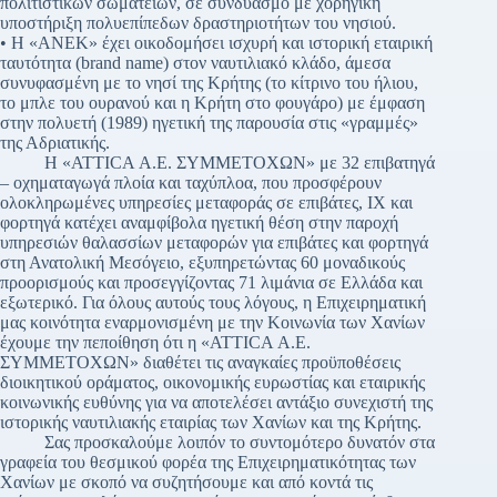
πολιτιστικών σωματείων, σε συνδυασμό με χορηγική
υποστήριξη πολυεπίπεδων δραστηριοτήτων του νησιού.
• Η «ΑΝΕΚ» έχει οικοδομήσει ισχυρή και ιστορική εταιρική
ταυτότητα (brand name) στον ναυτιλιακό κλάδο, άμεσα
συνυφασμένη με το νησί της Κρήτης (το κίτρινο του ήλιου,
το μπλε του ουρανού και η Κρήτη στο φουγάρο) με έμφαση
στην πολυετή (1989) ηγετική της παρουσία στις «γραμμές»
της Αδριατικής.
Η «ATTICA Α.Ε. ΣΥΜΜΕΤΟΧΩΝ» με 32 επιβατηγά
– οχηματαγωγά πλοία και ταχύπλοα, που προσφέρουν
ολοκληρωμένες υπηρεσίες μεταφοράς σε επιβάτες, ΙΧ και
φορτηγά κατέχει αναμφίβολα ηγετική θέση στην παροχή
υπηρεσιών θαλασσίων μεταφορών για επιβάτες και φορτηγά
στη Ανατολική Μεσόγειο, εξυπηρετώντας 60 μοναδικούς
προορισμούς και προσεγγίζοντας 71 λιμάνια σε Ελλάδα και
εξωτερικό. Για όλους αυτούς τους λόγους, η Επιχειρηματική
μας κοινότητα εναρμονισμένη με την Κοινωνία των Χανίων
έχουμε την πεποίθηση ότι η «ATTICA Α.Ε.
ΣΥΜΜΕΤΟΧΩΝ» διαθέτει τις αναγκαίες προϋποθέσεις
διοικητικού οράματος, οικονομικής ευρωστίας και εταιρικής
κοινωνικής ευθύνης για να αποτελέσει αντάξιο συνεχιστή της
ιστορικής ναυτιλιακής εταιρίας των Χανίων και της Κρήτης.
Σας προσκαλούμε λοιπόν το συντομότερο δυνατόν στα
γραφεία του θεσμικού φορέα της Επιχειρηματικότητας των
Χανίων με σκοπό να συζητήσουμε και από κοντά τις