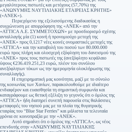
μεγαλύτερους πιστωτές και μετόχους (57,70%) της
«ΑΝΩΝΥΜΗΣ ΝΑΥΤΙΛΙΑΚΗΣ ΕΤΑΙΡΕΙΑΣ ΚΡΗΤΗΣ»
(«ΑΝΕΚ»).
Περιεχόμενο της εξελισσόμενης διαδικασίας η
συγχώνευση με απορρόφηση της «ΑΝΕΚ» από την
«ATTICA A.E. ΣΥΜΜΕΤΟΧΩΝ» με προσδιορισμό σχέσης
ανταλλαγής μία (1) κοινή ή προνομιούχο μετοχή της
«ΑΝΕΚ» προς 0,1217 νέες κοινές ονομαστικές μετοχές της
«ATTICA» και την καταβολή του ποσού των 80.000.000
ευρώ προς πλήρη και ολοσχερή εξόφληση του δανεισμού της
«ΑΝΕΚ» προς τους πιστωτές της (ανεξόφλητο κεφάλαιο
ύψους €236.419.251,23 ευρώ, πλέον του συνόλου
ανεξόφλητων τόκων ως την ημερομηνία ολοκλήρωσης της
συναλλαγής).
Η επιχειρηματική μας κοινότητα, μαζί με το σύνολο
της κοινωνίας των Χανίων, παρακολουθούμε με ιδιαίτερο
ενδιαφέρον και ευαισθησία τη σημαντική συμφωνία και
καταγράφουμε ως θετική εξέλιξη το γεγονός ότι ο όμιλος της
«ATTICA» ήδη διατηρεί συνεπή παρουσία στις θαλάσσιες
μεταφορές του νησιού μας με τα πλοία της θυγατρικής
εταιρίας του “Blue Star Ferries” και μάλιστα τα τελευταία
χρόνια σε κοινοπραξία με την «ANEK».
Αυτό σημαίνει ότι ο όμιλος της «ATTICA», ως νέος
επενδυτής στην «ΑΝΩΝΥΜΗΣ ΝΑΥΤΙΛΙΑΚΗΣ