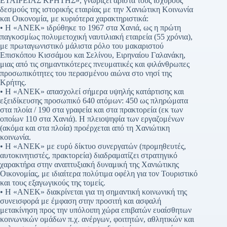
ΕΤΑΙΡΕΙΑΣ ΚΡΗΤΗΣ», γνωρίζει άριστα τους ισχυρούς
δεσμούς της ιστορικής εταιρίας με την Χανιώτικη Κοινωνία
και Οικονομία, με κυριότερα χαρακτηριστικά:
• Η «ΑΝΕΚ» ιδρύθηκε το 1967 στα Χανιά, ως η πρώτη
παγκοσμίως πολυμετοχική ναυτιλιακή εταιρεία (55 χρόνια),
με πρωταγωνιστικό μάλιστα ρόλο του μακαριστού
Επισκόπου Κισσάμου και Σελίνου, Ειρηναίου Γαλανάκη,
μιας από τις σημαντικότερες πνευματικές και φιλάνθρωπες
προσωπικότητες του περασμένου αιώνα στο νησί της
Κρήτης.
• Η «ΑΝΕΚ» απασχολεί σήμερα υψηλής κατάρτισης και
εξειδίκευσης προσωπικό 640 ατόμων: 450 ως πληρώματα
στα πλοία / 190 στα γραφεία και στα πρακτορεία (εκ των
οποίων 110 στα Χανιά). Η πλειοψηφία των εργαζομένων
(ακόμα και στα πλοία) προέρχεται από τη Χανιώτικη
κοινωνία.
• Η «ΑΝΕΚ» με ευρύ δίκτυο συνεργατών (προμηθευτές,
αυτοκινητιστές, πρακτορεία) διαδραματίζει στρατηγικό
χαρακτήρα στην αναπτυξιακή δυναμική της Χανιώτικης
Οικονομίας, με ιδιαίτερα πολύτιμα οφέλη για τον Τουριστικό
και τους εξαγωγικούς της τομείς.
• Η «ΑΝΕΚ» διακρίνεται για τη σημαντική κοινωνική της
συνεισφορά με έμφαση στην προσιτή και ασφαλή
μετακίνηση προς την υπόλοιπη χώρα επιβατών ευαίσθητων
κοινωνικών ομάδων π.χ. ανέργων, φοιτητών, αθλητικών και