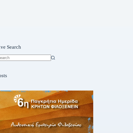
ive Search
o
sults
osts