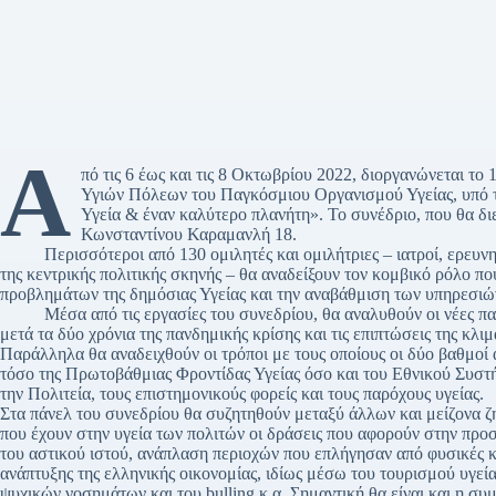
Α
πό τις 6 έως και τις 8 Οκτωβρίου 2022, διοργανώνεται τ
Υγιών Πόλεων του Παγκόσμιου Οργανισμού Υγείας, υπό τ
Υγεία & έναν καλύτερο πλανήτη». Το συνέδριο, που θα δι
Κωνσταντίνου Καραμανλή 18.
Περισσότεροι από 130 ομιλητές και ομιλήτριες – ιατροί, ερευνητέ
της κεντρικής πολιτικής σκηνής – θα αναδείξουν τον κομβικό ρόλο π
προβλημάτων της δημόσιας Υγείας και την αναβάθμιση των υπηρεσιώ
Μέσα από τις εργασίες του συνεδρίου, θα αναλυθούν οι νέες παρ
μετά τα δύο χρόνια της πανδημικής κρίσης και τις επιπτώσεις της κλι
Παράλληλα θα αναδειχθούν οι τρόποι με τους οποίους οι δύο βαθμο
τόσο της Πρωτοβάθμιας Φροντίδας Υγείας όσο και του Εθνικού Συστή
την Πολιτεία, τους επιστημονικούς φορείς και τους παρόχους υγείας.
Στα πάνελ του συνεδρίου θα συζητηθούν μεταξύ άλλων και μείζονα ζη
που έχουν στην υγεία των πολιτών οι δράσεις που αφορούν στην προ
του αστικού ιστού, ανάπλαση περιοχών που επλήγησαν από φυσικές 
ανάπτυξης της ελληνικής οικονομίας, ιδίως μέσω του τουρισμού υγείας
ψυχικών νοσημάτων και του bulling κ.α. Σημαντική θα είναι και η συ