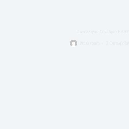
Πανελλήνιο Συνέδριο ΕΔ
Press room
3 Οκτωβρίο