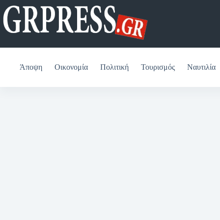
Μετάβαση
στο
περιεχόμενο
Άποψη
Οικονομία
Πολιτική
Τουρισμός
Ναυτιλία