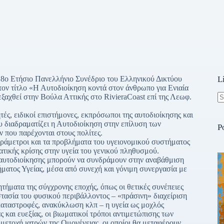
ο 18ο Ετήσιο Πανελλήνιο Συνέδριο του Ελληνικού Δικτύου
L
ον τίτλο «Η Αυτοδιοίκηση κοντά στον άνθρωπο για Ενιαία
εξαχθεί στην Βούλα Αττικής στο RivieraCoast επί της Λεωφ.
N
ς, ειδικοί επιστήμονες, εκπρόσωποι της αυτοδιοίκησης και
re
ου διαδραματίζει η Αυτοδιοίκηση στην επίλυση των
P
ν που παρέχονται στους πολίτες.
άμετροι και τα προβλήματα του υγειονομικού συστήματος
ματικής κρίσης στην υγεία του γενικού πληθυσμού.
ί αυτοδιοίκησης μπορούν να συνδράμουν στην αναβάθμιση
ματος Υγείας, μέσα από συνεχή και γόνιμη συνεργασία με
τήματα της σύγχρονης εποχής, όπως οι θετικές συνέπειες
στασία του φυσικού περιβάλλοντος – «πράσινη» διαχείριση
καταστροφές, ανακύκλωση κλπ – η υγεία ως μοχλός
 και ευεξίας, οι βιωματικοί τρόποι αντιμετώπισης των
μμετοχή ιατρών της Ομογένειας, οι οποίοι θα μεταφέρουν