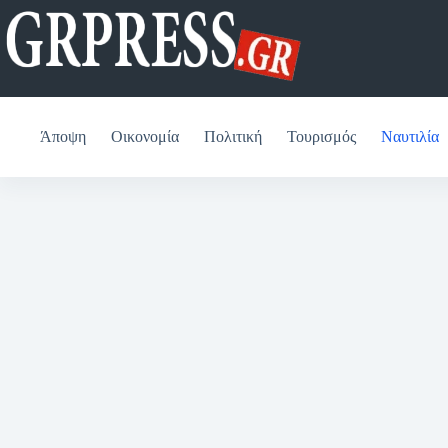
Μετάβαση
στο
περιεχόμενο
Άποψη
Οικονομία
Πολιτική
Τουρισμός
Ναυτιλία