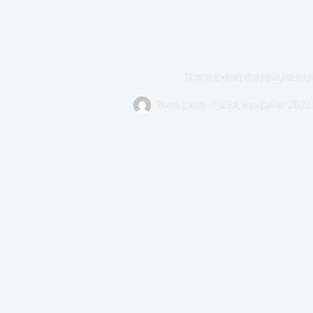
Πανπειραϊκή απεργία ναυτε
Press room
25 Οκτωβρίου 2022