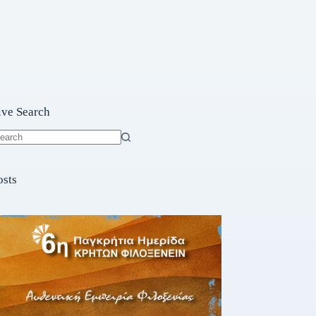
ive Search
o
sults
osts