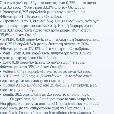
Στο νυχτερινό τιμολόγιο το κόστος είναι 0,356, με το πάγιο
στα 3,5 ευρώ. Φθηνότερη 33,3% από τον Οκτώβριο.
• Protergia: 0,395 ευρώ/kwh με το πάγιο στα 5 ευρώ.
Φθηνότερη 31,5% από τον Οκτώβριο.
• Elpedison: Από 0,38 ευρώ έως 0,4134 ευρώ/kwh, ανάλογα
με το πρόγραμμα του καταναλωτή. Η τιμή διαμορφώνεται
στα 0,37 ευρώ/kwh για το νυχτερινό ρεύμα. Φθηνότερη
35,6% από τον Οκτώβριο.
• ΗΡΩΝ: 0,439 ευρώ/kwh, ενώ η τελική τιμή διαμορφώνεται
σε 0,3512 ευρώ/KWh με την έκπτωση συνέπειας 20%.
Φθηνότερη κατά 37,10% από την τιμή του Οκτωβρίου.
• Watt +Volt: 0,406 ευρώ/kwh. Φθηνότερη κατά 31% σε
σχέση με την τιμή του Οκτωβρίου.
• Ελίν: 0,39 ευρώ/kwh, ενώ το πάγιο είναι 4,9 ευρώ.
Φθηνότερη κατά 35% από τον Οκτώβριο.
• Volterra: 0,428 ευρώ/kwh, ενώ το πάγιο είναι 4,5 ευρώ.
• NRG: από 37,5 έως 41,5 λεπτά/kwh, με το πάγιο στα 5
ευρώ τον μήνα και επιδέχεται έκπτωση.
• Φυσικό Αέριο Ελλάδος: από 35 έως 36,2 λεπτά/kwh, με 5
ευρώ το μηνιαίο πάγιο.
• Zenith: 38,5 λεπτά/kwh με 2,5 ευρώ το μηνιαίο πάγιο.
Οι χρεώσεις, που θα πληρώσουν τα
νοικοκυριά
τον
Νοέμβριο, κυμαίνονται από τα 0,11 ευρώ/kwh έως και 0,222
ευρώ/kwh, με την επικρατούσα τιμή να είναι στα 0,155
ευρώ/kwh. Οι ενισχύσεις του Νοεμβρίου είναι κλιμακωτές