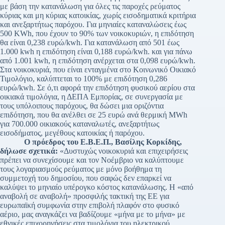
με βάση την κατανάλωση για όλες τις παροχές ρεύματος
κύριας και μη κύριας κατοικίας, χωρίς εισοδηματικά κριτήρια
και ανεξαρτήτως παρόχου. Για μηνιαίες καταναλώσεις έως
500 KWh, που έχουν το 90% των νοικοκυριών, η επιδότηση
θα είναι 0,238 ευρώ/kwh. Για κατανάλωση από 501 έως
1.000 kwh η επιδότηση είναι 0,188 ευρώ/kwh. και για πάνω
από 1.001 kwh, η επιδότηση ανέρχεται στα 0,098 ευρώ/kwh.
Στα νοικοκυριά, που είναι ενταγμένα στο Κοινωνικό Οικιακό
Τιμολόγιο, καλύπτεται το 100% με επιδότηση 0,286
ευρώ/kwh. Σε ό,τι αφορά την επιδότηση φυσικού αερίου στα
οικιακά τιμολόγια, η ΔΕΠΑ Εμπορίας, σε συνεργασία με
τους υπόλοιπους παρόχους, θα δώσει μια οριζόντια
επιδότηση, που θα ανέλθει σε 25 ευρώ ανά θερμική MWh
για 700.000 οικιακούς καταναλωτές, ανεξαρτήτως
εισοδήματος, μεγέθους κατοικίας ή παρόχου.
Ο πρόεδρος του Ε.Β.Ε.Π., Βασίλης Κορκίδης,
δήλωσε σχετικά:
«Δυστυχώς νοικοκυριά και επιχειρήσεις
πρέπει να συνεχίσουμε και τον Νοέμβριο να καλύπτουμε
τους λογαριασμούς ρεύματος με μόνο βοήθημα τη
συμμετοχή του δημοσίου, που σαφώς δεν επαρκεί να
καλύψει το μηνιαίο υπέρογκο κόστος κατανάλωσης. Η «από
αναβολή σε αναβολή» προσφιλής τακτική της ΕΕ για
ευρωπαϊκή συμφωνία στην επιβολή πλαφόν στο φυσικό
αέριο, μας αναγκάζει να βαδίζουμε «μήνα με το μήνα» με
εθνικές επιχορηγήσεις στα τιμολόγια του ηλεκτρικού