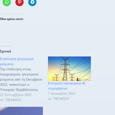
Μου αρέσει αυτό:
Σχετικά
Επιδότηση ηλεκτρικού
ρεύματος
Την επιδότηση στους
λογαριασμούς ηλεκτρικού
ρεύματος από 1η Οκτωβρίου
Ενίσχυση νοικοκυριών &
2022, ανακοίνωσε ο
επιχειρήσεων
Υπουργός Περιβάλλοντος
7 Ιανουαρίου 2022
και Ενέργειας, Κώστας
22 Σεπτεμβρίου 2022
σε "ΘΕΜΑΤΑ"
Σκρέκας. Συγκεκριμένα ο κ.
σε "ΘΕΜΑΤΑ"
Σκρέκας ανέφερε: •
Ηλεκτρική Ενέργεια –