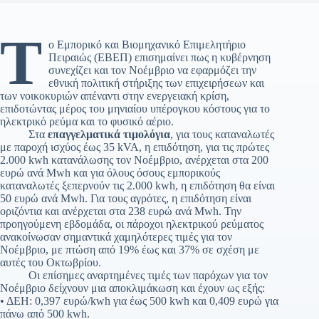
Τ
ο Εμπορικό και Βιομηχανικό Επιμελητήριο
Πειραιώς (ΕΒΕΠ) επισημαίνει πως η κυβέρνηση
συνεχίζει και τον Νοέμβριο να εφαρμόζει την
εθνική πολιτική στήριξης των επιχειρήσεων και
των νοικοκυριών απέναντι στην ενεργειακή κρίση,
επιδοτώντας μέρος του μηνιαίου υπέρογκου κόστους για το
ηλεκτρικό ρεύμα και το φυσικό αέριο.
Στα
επαγγελματικά τιμολόγια
, για τους καταναλωτές
με παροχή ισχύος έως 35 kVA, η επιδότηση, για τις πρώτες
2.000 kwh κατανάλωσης τον Νοέμβριο, ανέρχεται στα 200
ευρώ ανά Mwh και για όλους όσους εμπορικούς
καταναλωτές ξεπερνούν τις 2.000 kwh, η επιδότηση θα είναι
50 ευρώ ανά Mwh. Για τους αγρότες, η επιδότηση είναι
οριζόντια και ανέρχεται στα 238 ευρώ ανά Mwh. Την
προηγούμενη εβδομάδα, οι πάροχοι ηλεκτρικού ρεύματος
ανακοίνωσαν σημαντικά χαμηλότερες τιμές για τον
Νοέμβριο, με πτώση από 19% έως και 37% σε σχέση με
αυτές του Οκτωβρίου.
Οι επίσημες αναρτημένες τιμές των παρόχων για τον
Νοέμβριο δείχνουν μια αποκλιμάκωση και έχουν ως εξής:
• ΔΕΗ: 0,397 ευρώ/kwh για έως 500 kwh και 0,409 ευρώ για
πάνω από 500 kwh.