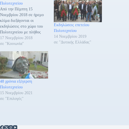
Πολυτεχνείου
Από την Πέμπτη 15
Νοεμβρίου 2018 σε ήρεμο
κλίμα διεξάγονται οι
Εκδηλώσεις επετείου
εκδηλώσεις στο χώρο του
Πολυτεχνείου
Πολυτεχνείου με πλήθος
14 Νοεμβρίου 2019
κόσμου. Με πορεία στην
17 Νοεμβρίου 2018
σε "Δυτικής Ελλάδας"
αμερικανική πρεσβεία το
σε "Κοινωνία"
Σάββατο 17 Νοεμβρίου 2018
στις 5 το απόγευμα
κορυφώνονται οι τριήμερες
εκδηλώσεις για την 45η
επέτειο από την εξέγερση
του Πολυτεχνείου. Θα
48 χρόνια εξέγερση
υπάρξουν κυκλοφοριακές
Πολυτεχνείου
ρυθμίσεις…
15 Νοεμβρίου 2021
σε "Επιλογές"