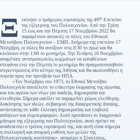
Ξ
ης
εκίνησε ο τριήμερος εορτασμός της 49
Επετείου
της εξέγερσης του Πολυτεχνείου. Από την Τρίτη
15 έως και την Πέμπτη 17 Νοεμβρίου 2022 θα
παραμένουν ανοικτές οι πύλες του Εθνικού
Μετσόβιου Πολυτεχνείου – ΕΜΠ. Ανήμερα της επετείου 17
Νοέμβρη, οι πύλες θα ανοίξουν στις 8:30 το πρωί και θα
κλείσουν στην 1:00 το μεσημέρι. Την Τετάρτη 16 Νοεμβρίου
αναμένατε αντιπροσωπείες κομμάτων να καταθέσουν
στεφάνια ενώ την Πέμπτη το μεσημέρι θα πραγματοποιηθούν
συγκεντρώσεις στο κέντρο της Αθήνας και θα ακολουθήσει η
πορεία προς την πρεσβεία των ΗΠΑ.
«Τον Νοέμβριο του 1973, το Εθνικό Μετσόβιο
Πολυτεχνείο αποτέλεσε το επίκεντρο έκφρασης της αγωνίας
και του αγώνα των νέων για παιδεία, δημοκρατία και
ελευθερία. Σήμερα οφείλει να παραμείνει χώρος ελεύθερης
διακίνησης των ιδεών, σεβασμού της διαφορετικής άποψης,
αντίστασης σε κάθε έλλειψη δημοκρατίας και επιβολή
απόψεων και συμπεριφορών. Αυτό προτάσσει το διαχρονικό
μήνυμα της εξέγερσης του Πολυτεχνείου, αυτό πρέπει να
αναδεικνύει ο τρόπος εορτασμού της, και αυτή είναι σήμερα
η συλλογική και ατομική ευθύνη των μελών της
Πολυτεχνειακής κοινότητας», αναφέρει η Σύγκλητος.