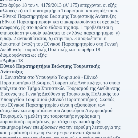
Στο άρθρο 18 του ν. 4179/2013 (Α’ 175) επέρχονται οι εξής
αλλαγές: α) το Παρατηρητήριο Τουρισμού μετονομάζεται σε
«Εθνικό Παρατηρητήριο Βιώσιμης Τουριστικής Ανάπτυξης
(Εθνικό Παρατηρητήριο)» και επικαιροποιούνται οι σχετικές
αναφορές, β) στο πρώτο εδάφιο της παρ. 1 προβλέπεται η
υπηρεσία στην οποία υπάγεται το εν λόγω παρατηρητήριο, γ)
η παρ. 2 αντικαθίσταται, δ) στην παρ. 3 προβλέπεται η
διοικητική ένταξη του Εθνικού Παρατηρητηρίου στη Γενική
Διεύθυνση Τουριστικής Πολιτικής και το άρθρο 18
διαμορφώνεται ως εξής:
«Άρθρο 18
Εθνικό Παρατηρητήριο Βιώσιμης Τουριστικής
Ανάπτυξης
1. Συνιστάται στο Υπουργείο Τουρισμού «Εθνικό
Παρατηρητήριο Βιώσιμης Τουριστικής Ανάπτυξης», το οποίο
υπάγεται στο Τμήμα Στατιστικών Τουρισμού της Διεύθυνσης
Έρευνας της Γενικής Διεύθυνσης Τουριστικής Πολιτικής του
Υπουργείου Τουρισμού (Εθνικό Παρατηρητήριο). Σκοπός
του Εθνικού Παρατηρητηρίου είναι η αξιοποίηση των
στοιχείων και πορισμάτων του Δορυφόρου Λογαριασμού
Τουρισμού, η μελέτη της τουριστικής αγοράς και η
παρουσίαση πορισμάτων, με στόχο την υποστήριξη
τεκμηριωμένων επεμβάσεων για την εύρυθμη λειτουργία της
και η πρόταση στοχευμένων μέτρων αναπτυξιακού