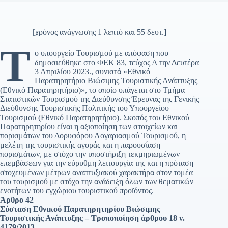
[χρόνος ανάγνωσης 1 λεπτό και 55 δευτ.]
Τ
ο υπουργείο Τουρισμού με απόφαση που
δημοσιεύθηκε στο ΦΕΚ 83, τεύχος Α την Δευτέρα
3 Απριλίου 2023., συνιστά «Εθνικό
Παρατηρητήριο Βιώσιμης Τουριστικής Ανάπτυξης
(Εθνικό Παρατηρητήριο)», το οποίο υπάγεται στο Τμήμα
Στατιστικών Τουρισμού της Διεύθυνσης Έρευνας της Γενικής
Διεύθυνσης Τουριστικής Πολιτικής του Υπουργείου
Τουρισμού (Εθνικό Παρατηρητήριο). Σκοπός του Εθνικού
Παρατηρητηρίου είναι η αξιοποίηση των στοιχείων και
πορισμάτων του Δορυφόρου Λογαριασμού Τουρισμού, η
μελέτη της τουριστικής αγοράς και η παρουσίαση
πορισμάτων, με στόχο την υποστήριξη τεκμηριωμένων
επεμβάσεων για την εύρυθμη λειτουργία της και η πρόταση
στοχευμένων μέτρων αναπτυξιακού χαρακτήρα στον τομέα
του τουρισμού με στόχο την ανάδειξη όλων των θεματικών
ενοτήτων του εγχώριου τουριστικού προϊόντος.
Άρθρο 42
Σύσταση Εθνικού Παρατηρητηρίου Βιώσιμης
Τουριστικής Ανάπτυξης – Τροποποίηση άρθρου 18 ν.
4179/2013