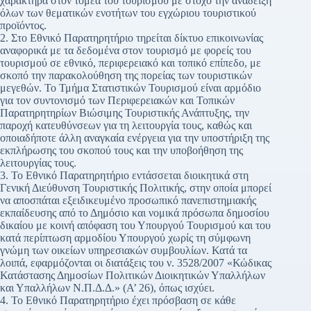
χαρακτήρα στον τομέα του τουρισμού με στόχο την ανάδειξη
όλων των θεματικών ενοτήτων του εγχώριου τουριστικού
προϊόντος.
2. Στο Εθνικό Παρατηρητήριο τηρείται δίκτυο επικοινωνίας
αναφορικά με τα δεδομένα στον τουρισμό με φορείς του
τουρισμού σε εθνικό, περιφερειακό και τοπικό επίπεδο, με
σκοπό την παρακολούθηση της πορείας των τουριστικών
μεγεθών. Το Τμήμα Στατιστικών Τουρισμού είναι αρμόδιο
για τον συντονισμό των Περιφερειακών και Τοπικών
Παρατηρητηρίων Βιώσιμης Τουριστικής Ανάπτυξης, την
παροχή κατευθύνσεων για τη λειτουργία τους, καθώς και
οποιαδήποτε άλλη αναγκαία ενέργεια για την υποστήριξη της
εκπλήρωσης του σκοπού τους και την υποβοήθηση της
λειτουργίας τους.
3. Το Εθνικό Παρατηρητήριο εντάσσεται διοικητικά στη
Γενική Διεύθυνση Τουριστικής Πολιτικής, στην οποία μπορεί
να αποσπάται εξειδικευμένο προσωπικό πανεπιστημιακής
εκπαίδευσης από το Δημόσιο και νομικά πρόσωπα δημοσίου
δικαίου με κοινή απόφαση του Υπουργού Τουρισμού και του
κατά περίπτωση αρμοδίου Υπουργού χωρίς τη σύμφωνη
γνώμη των οικείων υπηρεσιακών συμβουλίων. Κατά τα
λοιπά, εφαρμόζονται οι διατάξεις του ν. 3528/2007 «Κώδικας
Κατάστασης Δημοσίων Πολιτικών Διοικητικών Υπαλλήλων
και Υπαλλήλων Ν.Π.Δ.Δ.» (Α’ 26), όπως ισχύει.
4. Το Εθνικό Παρατηρητήριο έχει πρόσβαση σε κάθε