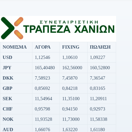
ΝΟΜΙΣΜΑ
ΑΓΟΡΑ
FIXING
ΠΩΛΗΣΗ
USD
1,12546
1,10610
1,09227
JPY
165,40480
162,56000
160,52800
DKK
7,58923
7,45870
7,36547
GBP
0,85692
0,84218
0,83165
SEK
11,54964
11,35100
11,20911
CHF
0,95798
0,94150
0,92973
NOK
11,93528
11,73000
11,58338
AUD
1,66076
1,63220
1,61180