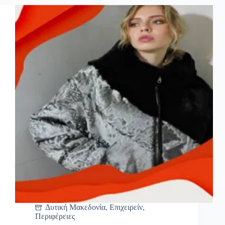
Δυτική Μακεδονία
,
Επιχειρείν
,
Περιφέρειες