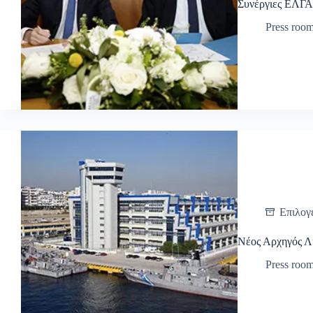
Συνέργιες ΕΛΓΑ
Press roo
Επιλογ
Νέος Αρχηγός Λ
Press roo