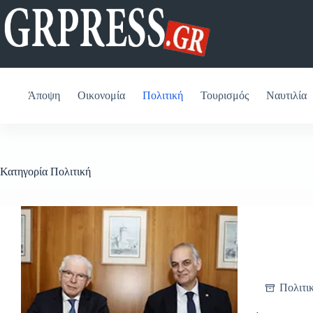
Μετάβαση
στο
περιεχόμενο
Άποψη
Οικονομία
Πολιτική
Τουρισμός
Ναυτιλία
Κατηγορία
Πολιτική
Πολιτι