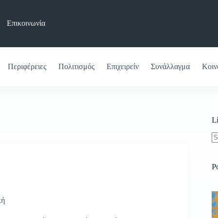
Επικοινωνία
Περιφέρειες
Πολιτισμός
Επιχειρείν
Συνάλλαγμα
Κοιν
L
N
re
P
κή