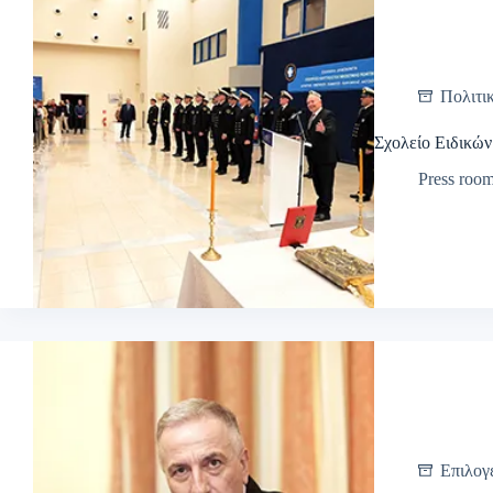
Πολιτι
Σχολείο Ειδικώ
Press roo
Επιλογ