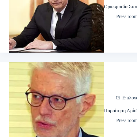
Ορκωμοσία Στα
Press roo
Επιλογ
Παραίτηση Αρίσ
Press roo