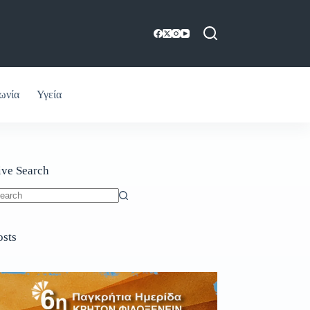
ωνία
Υγεία
ive Search
o
sults
osts