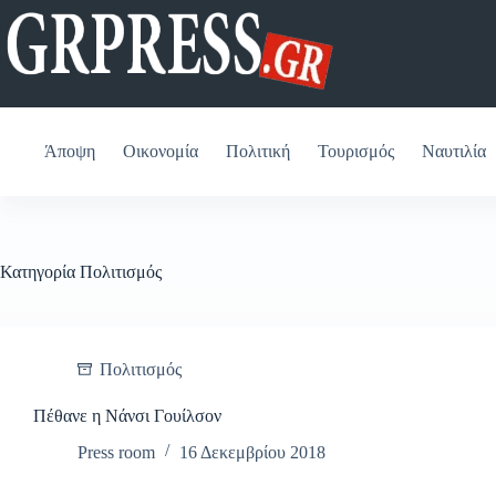
Μετάβαση
στο
περιεχόμενο
Άποψη
Οικονομία
Πολιτική
Τουρισμός
Ναυτιλία
Κατηγορία
Πολιτισμός
Πολιτισμός
Πέθανε η Νάνσι Γουίλσον
Press room
16 Δεκεμβρίου 2018