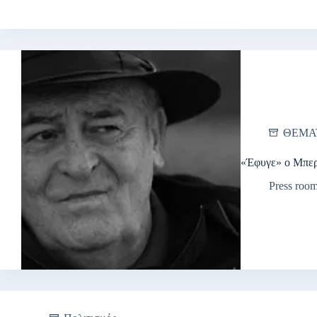
ΘΕΜΑ
«Έφυγε» ο Μπερ
Press roo