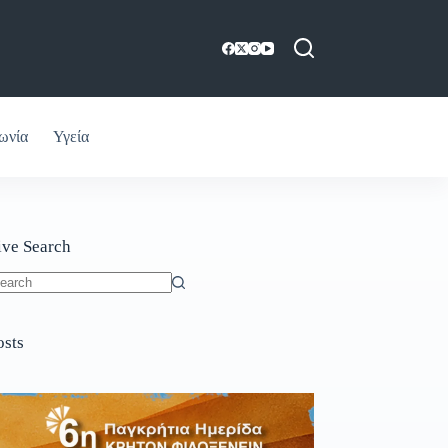
ωνία
Υγεία
ive Search
o
sults
osts