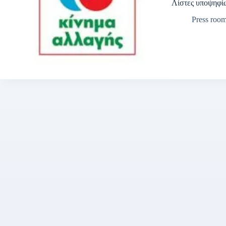
Λίστες υποψηφί
Press roo