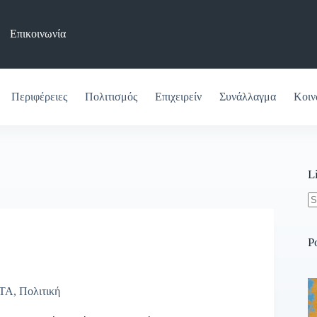
Επικοινωνία
Περιφέρειες
Πολιτισμός
Επιχειρείν
Συνάλλαγμα
Κοιν
L
N
re
P
ΤΑ
,
Πολιτική