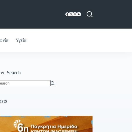
ωνία
Υγεία
ive Search
o
sults
osts