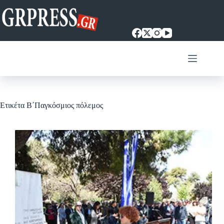
Μετάβαση
στο
περιεχόμενο
Ετικέτα
Β΄Παγκόσμιος πόλεμος