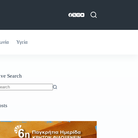
ωνία
Υγεία
ive Search
o
sults
osts