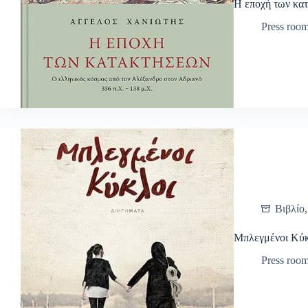
Η εποχή των κα
Press roo
Βιβλίο
Μπλεγμένοι Κύκ
Press roo