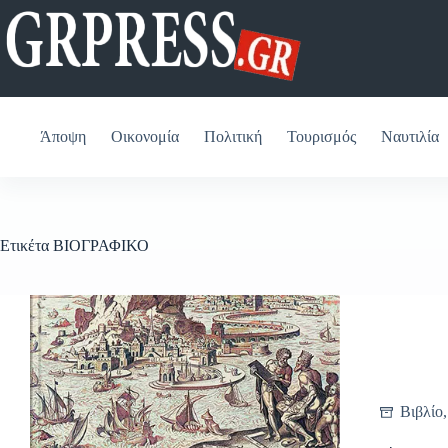
Μετάβαση
στο
περιεχόμενο
Άποψη
Οικονομία
Πολιτική
Τουρισμός
Ναυτιλία
Ετικέτα
ΒΙΟΓΡΑΦΙΚΟ
Βιβλίο