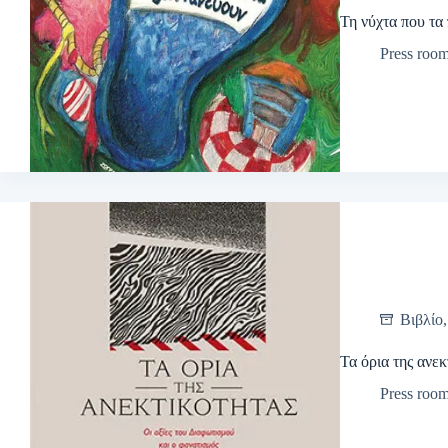
Τη νύχτα που τα
Press roo
Βιβλίο
Τα όρια της ανεκ
Press roo