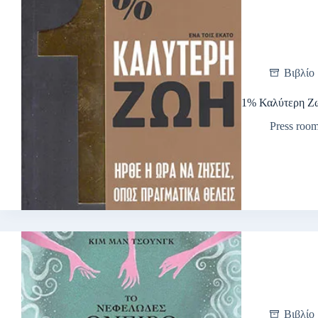
Βιβλίο
1% Καλύτερη Ζ
Press roo
Βιβλίο