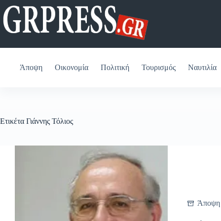
Μετάβαση
στο
περιεχόμενο
Άποψη
Οικονομία
Πολιτική
Τουρισμός
Ναυτιλία
Ετικέτα
Γιάννης Τόλιος
Άποψη