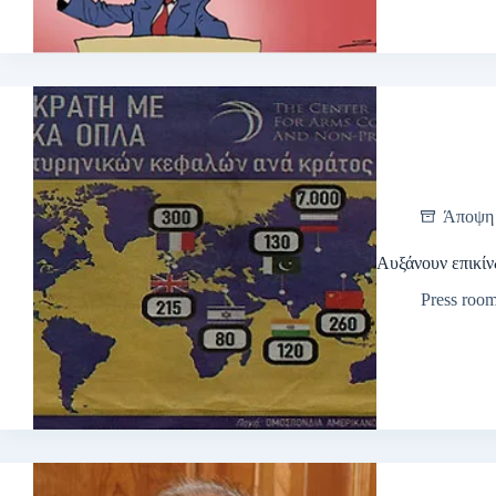
Άποψη
Αυξάνουν επικίν
Press roo