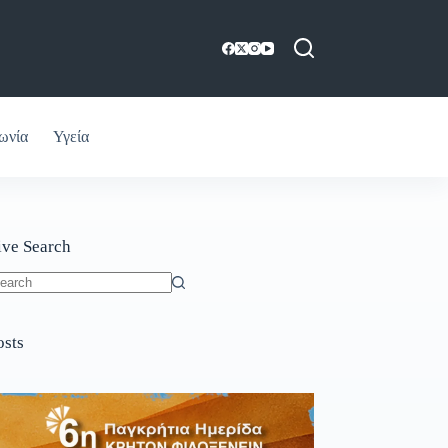
ωνία
Υγεία
ive Search
o
sults
osts