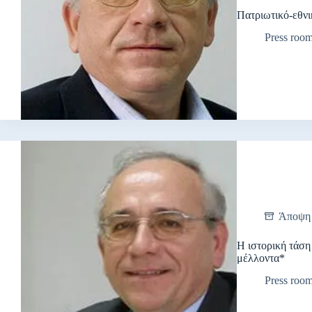
Πατριωτικό-εθνι
Press roo
Άποψη
Η ιστορική τάση
μέλλοντα*
Press roo