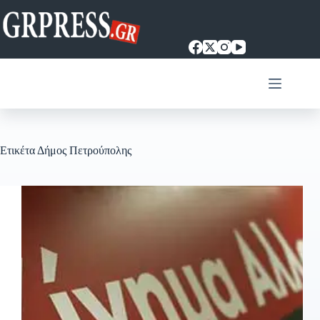
Μετάβαση
στο
περιεχόμενο
Ετικέτα
Δήμος Πετρούπολης