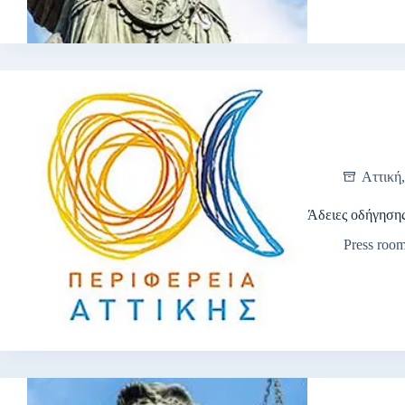
Αττική
Άδειες οδήγησης
Press roo