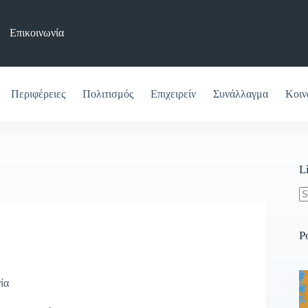
Επικοινωνία
Περιφέρειες
Πολιτισμός
Επιχειρείν
Συνάλλαγμα
Κοιν
L
N
re
P
ία