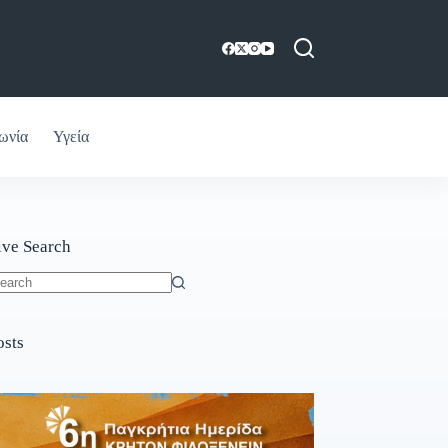
ωνία
Υγεία
ive Search
o
sults
osts