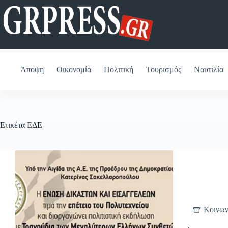
Μετάβαση
στο
περιεχόμενο
Άποψη
Οικονομία
Πολιτική
Τουρισμός
Ναυτιλία
Ετικέτα
ΕΔΕ
Κοινων