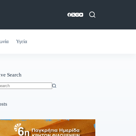
ωνία
Υγεία
ive Search
o
sults
osts