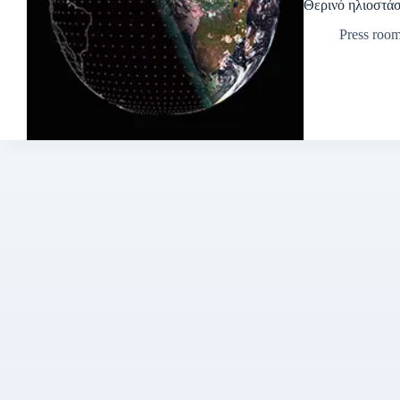
Θερινό ηλιοστάσ
Press roo