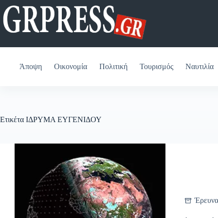
Μετάβαση
στο
περιεχόμενο
Άποψη
Οικονομία
Πολιτική
Τουρισμός
Ναυτιλία
Ετικέτα
ΙΔΡΥΜΑ ΕΥΓΕΝΙΔΟΥ
Έρευνα