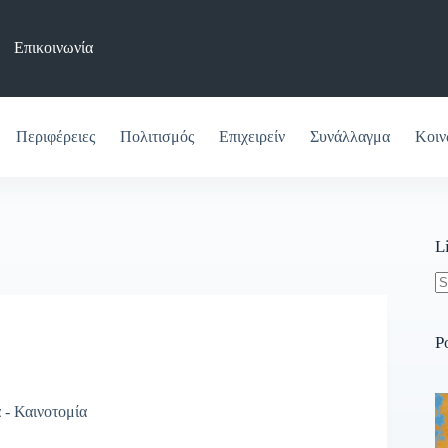
Επικοινωνία
Περιφέρειες
Πολιτισμός
Επιχειρείν
Συνάλλαγμα
Κοιν
L
N
re
P
 - Καινοτομία