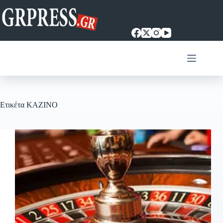
Μετάβαση
στο
περιεχόμενο
Ετικέτα
ΚΑΖΙΝΟ